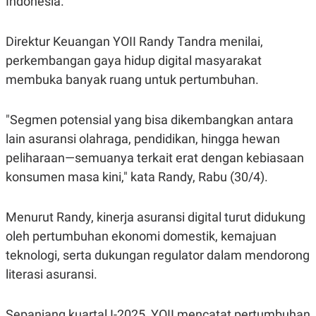
Indonesia.
S
A
A
G
T
E
D
S
Direktur Keuangan YOII Randy Tandra menilai,
A
perkembangan gaya hidup digital masyarakat
T
A
membuka banyak ruang untuk pertumbuhan.
K
L
O
I
N
P
"Segmen potensial yang bisa dikembangkan antara
T
S
A
U
lain asuransi olahraga, pendidikan, hingga hewan
N
S
peliharaan—semuanya terkait erat dengan kebiasaan
T
V
konsumen masa kini," kata Randy, Rabu (30/4).
JARINGAN
Menurut Randy, kinerja asuransi digital turut didukung
oleh pertumbuhan ekonomi domestik, kemajuan
K
P
O
R
teknologi, serta dukungan regulator dalam mendorong
N
E
literasi asuransi.
T
S
A
S
N
R
A
E
Sepanjang kuartal I-2025, YOII mencatat pertumbuhan