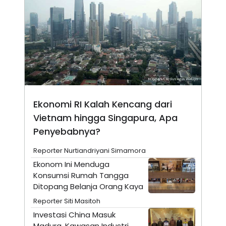
N
S
E
E
W
R
S
E
S
M
E
O
T
N
U
I
P
A
A
K
D
I
Ekonomi RI Kalah Kencang dari
V
L
A
Vietnam hingga Singapura, Apa
S
K
Penyebabnya?
O
R
Reporter Nurtiandriyani Simamora
P
O
Ekonom Ini Menduga
R
Konsumsi Rumah Tangga
A
S
Ditopang Belanja Orang Kaya
I
Reporter Siti Masitoh
K
N
I
A
Investasi China Masuk
L
T
Madura, Kawasan Industri