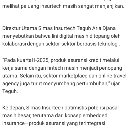
R
T
melihat peluang insurtech masih sangat menjanjikan.
I
S
I
N
G
Direktur Utama Simas Insurtech Teguh Aria Djana
K
menyebutkan bahwa lini digital masih ditopang oleh
G
M
kolaborasi dengan sektor-sektor berbasis teknologi.
E
D
I
"Pada kuartal I-2025, produk asuransi kredit melalui
A
.
kerja sama dengan fintech masih menjadi penopang
I
D
utama. Selain itu, sektor marketplace dan online travel
agency juga turut menyumbang pertumbuhan," ujar
Teguh.
SITEMAP
PROFILE
TERM
OF
USE
Ke depan, Simas Insurtech optimistis potensi pasar
PEDOMAN
masih besar, terutama dari konsep embedded
PEMBERITAAN
SIBER
insurance—produk asuransi yang terintegrasi
PRIVACY