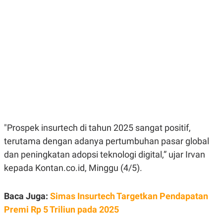
E
E
H
S
A
T
T
Y
A
L
N
E
E
A
N
N
G
A
L
L
I
I
S
S
H
I
S
E
K
"Prospek insurtech di tahun 2025 sangat positif,
X
O
E
L
terutama dengan adanya pertumbuhan pasar global
C
O
U
M
dan peningkatan adopsi teknologi digital,” ujar Irvan
T
kepada Kontan.co.id, Minggu (4/5).
I
V
E
C
Baca Juga:
Simas Insurtech Targetkan Pendapatan
O
R
Premi Rp 5 Triliun pada 2025
N