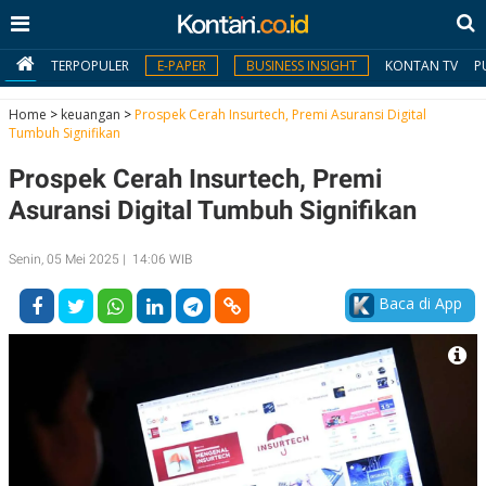
TERPOPULER
E-PAPER
BUSINESS INSIGHT
KONTAN TV
P
Home
>
keuangan
>
Prospek Cerah Insurtech, Premi Asuransi Digital
Tumbuh Signifikan
MY
Prospek Cerah Insurtech, Premi
KONTAN
Asuransi Digital Tumbuh Signifikan
Daftar
Senin, 05 Mei 2025 | 14:06 WIB
Masuk
Baca di App
BERITA
I
N
N
A
V
S
E
I
S
O
T
N