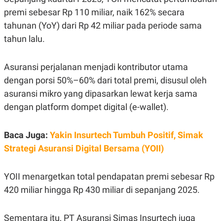
C
L
A
E
premi sebesar Rp 110 miliar, naik 162% secara
D
A
tahunan (YoY) dari Rp 42 miliar pada periode sama
E
S
M
E
tahun lalu.
Y
.
I
D
Asuransi perjalanan menjadi kontributor utama
L
K
A
I
dengan porsi 50%–60% dari total premi, disusul oleh
N
N
asuransi mikro yang dipasarkan lewat kerja sama
G
E
G
R
dengan platform dompet digital (e-wallet).
A
J
N
A
A
E
N
M
Baca Juga:
Yakin Insurtech Tumbuh Positif, Simak
C
I
Strategi Asuransi Digital Bersama (YOII)
E
T
T
E
A
N
K
YOII menargetkan total pendapatan premi sebesar Rp
E
A
420 miliar hingga Rp 430 miliar di sepanjang 2025.
P
D
A
V
P
E
Sementara itu, PT Asuransi Simas Insurtech juga
E
R