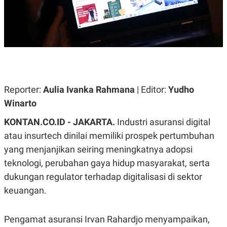
A
A
S
L
I
K
I
E
N
U
D
A
U
N
S
G
T
A
R
Reporter:
Aulia Ivanka Rahmana
| Editor:
Yudho
N
I
Winarto
P
I
E
N
KONTAN.CO.ID - JAKARTA.
Industri asuransi digital
L
T
U
E
atau insurtech dinilai memiliki prospek pertumbuhan
A
R
N
N
yang menjanjikan seiring meningkatnya adopsi
G
A
teknologi, perubahan gaya hidup masyarakat, serta
U
S
S
I
dukungan regulator terhadap digitalisasi di sektor
A
O
H
N
keuangan.
A
A
L
P
R
Pengamat asuransi Irvan Rahardjo menyampaikan,
E
E