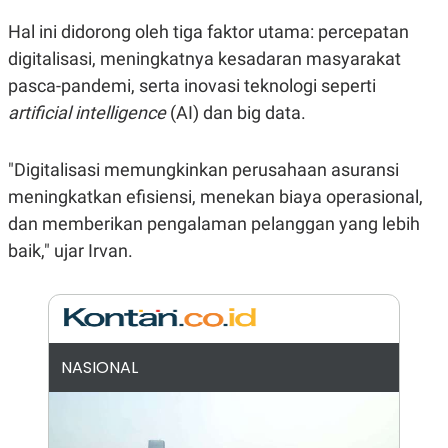
E
R
Hal ini didorong oleh tiga faktor utama: percepatan
F
B
digitalisasi, meningkatnya kesadaran masyarakat
O
U
K
S
pasca-pandemi, serta inovasi teknologi seperti
U
I
S
N
artificial intelligence
(AI) dan big data.
E
S
S
"Digitalisasi memungkinkan perusahaan asuransi
I
N
meningkatkan efisiensi, menekan biaya operasional,
S
dan memberikan pengalaman pelanggan yang lebih
I
G
baik," ujar Irvan.
H
T
S
B
T
E
O
L
C
A
K
N
NASIONAL
S
J
E
A
T
O
U
N
P