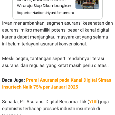
A
I
Wiraraja Siap Dikembangkan
S
V
K
E
Reporter Nurtiandriyani Simamora
E
M
E
Irvan menambahkan, segmen asuransi kesehatan dan
N
asuransi mikro memiliki potensi besar di kanal digital
T
E
karena dapat menjangkau masyarakat yang selama
R
I
ini belum terlayani asuransi konvensional.
A
N
L
Meski begitu, tantangan seperti rendahnya literasi
E
asuransi dan regulasi yang ketat masih perlu diatasi.
S
T
A
R
Baca Juga:
Premi Asuransi pada Kanal Digital Simas
I
Insurtech Naik 75% per Januari 2025
KANAL
Senada, PT Asuransi Digital Bersama Tbk (
YOII
) juga
optimistis terhadap prospek industri insurtech di
P
I
U
M