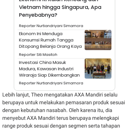
A
I
Vietnam hingga Singapura, Apa
S
V
K
E
Penyebabnya?
E
M
E
Reporter Nurtiandriyani Simamora
N
Ekonom Ini Menduga
T
E
Konsumsi Rumah Tangga
R
Ditopang Belanja Orang Kaya
I
A
Reporter Siti Masitoh
N
Investasi China Masuk
L
Madura, Kawasan Industri
E
S
Wiraraja Siap Dikembangkan
T
Reporter Nurtiandriyani Simamora
A
R
I
Lebih lanjut, Theo mengatakan AXA Mandiri selalu
berupaya untuk melakukan pemasaran produk sesuai
KANAL
dengan kebutuhan nasabah. Oleh karena itu, dia
menyebut AXA Mandiri terus berupaya melengkapi
P
I
range produk sesuai dengan segmen serta tahapan
U
M