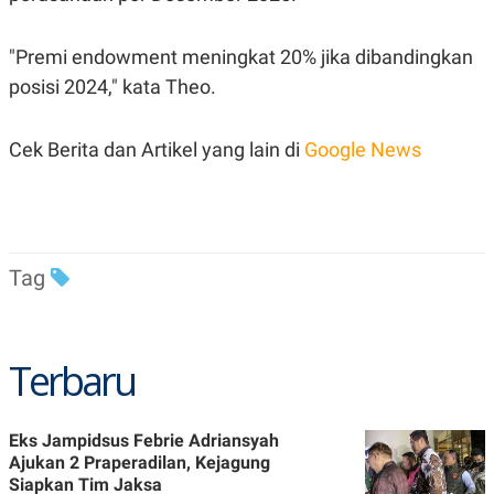
R
T
I
S
"Premi endowment meningkat 20% jika dibandingkan
I
N
posisi 2024," kata Theo.
G
K
G
Cek Berita dan Artikel yang lain di
Google News
M
E
D
I
A
.
I
Tag
D
Terbaru
SITEMAP
PROFILE
TERM
OF
USE
PEDOMAN
Eks Jampidsus Febrie Adriansyah
PEMBERITAAN
Ajukan 2 Praperadilan, Kejagung
SIBER
Siapkan Tim Jaksa
PRIVACY