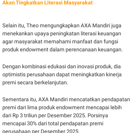
C
L
Akan Tingkatkan Literasi Masyarakat
A
E
D
A
E
S
M
E
Selain itu, Theo mengungkapkan AXA Mandiri juga
Y
.
I
menekankan upaya peningkatan literasi keuangan
D
agar masyarakat memahami manfaat dan fungsi
L
K
A
I
produk endowment dalam perencanaan keuangan.
N
N
G
E
G
R
Dengan kombinasi edukasi dan inovasi produk, dia
A
J
N
A
optimistis perusahaan dapat meningkatkan kinerja
A
E
N
M
premi secara berkelanjutan.
C
I
E
T
T
E
Sementara itu, AXA Mandiri mencatatkan pendapatan
A
N
K
premi dari lima produk endowment mencapai lebih
E
A
dari Rp 3 triliun per Desember 2025. Porsinya
P
D
A
V
mencapai 30% dari total pendapatan premi
P
E
perusahaan per Desember 2025.
E
R