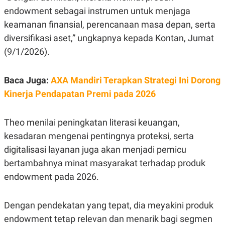
E
endowment sebagai instrumen untuk menjaga
R
F
B
keamanan finansial, perencanaan masa depan, serta
O
U
diversifikasi aset,” ungkapnya kepada Kontan, Jumat
K
S
U
I
(9/1/2026).
S
N
E
S
Baca Juga:
AXA Mandiri Terapkan Strategi Ini Dorong
S
I
Kinerja Pendapatan Premi pada 2026
N
S
I
G
Theo menilai peningkatan literasi keuangan,
H
kesadaran mengenai pentingnya proteksi, serta
T
digitalisasi layanan juga akan menjadi pemicu
S
B
T
E
bertambahnya minat masyarakat terhadap produk
O
L
C
A
endowment pada 2026.
K
N
S
J
E
A
Dengan pendekatan yang tepat, dia meyakini produk
T
O
U
N
endowment tetap relevan dan menarik bagi segmen
P