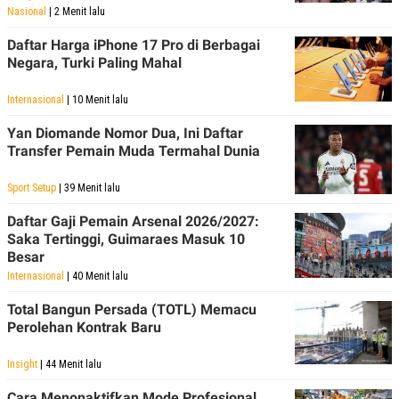
POLICY
Nasional
| 2 Menit lalu
Daftar Harga iPhone 17 Pro di Berbagai
Negara, Turki Paling Mahal
Internasional
| 10 Menit lalu
Yan Diomande Nomor Dua, Ini Daftar
Transfer Pemain Muda Termahal Dunia
Sport Setup
| 39 Menit lalu
Daftar Gaji Pemain Arsenal 2026/2027:
Saka Tertinggi, Guimaraes Masuk 10
Besar
Internasional
| 40 Menit lalu
Total Bangun Persada (TOTL) Memacu
Perolehan Kontrak Baru
Insight
| 44 Menit lalu
Cara Menonaktifkan Mode Profesional