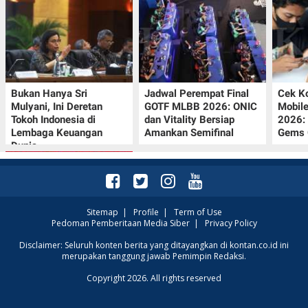
Bukan Hanya Sri
Jadwal Perempat Final
Cek K
Mulyani, Ini Deretan
GOTF MLBB 2026: ONIC
Mobil
Tokoh Indonesia di
dan Vitality Bersiap
2026:
Lembaga Keuangan
Amankan Semifinal
Gems G
Dunia
Sitemap
|
Profile
|
Term of Use
Pedoman Pemberitaan Media Siber
|
Privacy Policy
Promo JSM Superindo
Disclaimer: Seluruh konten berita yang ditayangkan di kontan.co.id ini
merupakan tanggung jawab Pemimpin Redaksi.
7–9 Agustus 2026,
Minyak Goreng
Copyright 2026. All rights reserved
Rp37.900 hingga Buah
Diskon 50%