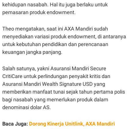
S
A
kehidupan nasabah. Hal itu juga berlaku untuk
A
G
T
E
pemasaran produk endowment.
D
S
A
T
Theo mengatakan, saat ini AXA Mandiri sudah
A
menyediakan variasi produk endowment, di antaranya
K
L
O
I
untuk kebutuhan pendidikan dan perencanaan
N
P
T
S
keuangan jangka panjang.
A
U
N
S
T
Salah satunya, yakni Asuransi Mandiri Secure
V
CritiCare untuk perlindungan penyakit kritis dan
Asuransi Mandiri Wealth Signature USD yang
JARINGAN
memberikan manfaat tunai sejak tahun pertama polis
K
P
bagi nasabah yang memerlukan produk dalam
O
R
denominasi dolar AS.
N
E
T
S
A
S
N
R
Baca Juga:
Dorong Kinerja Unitlink, AXA Mandiri
A
E