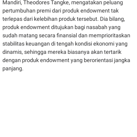
Mandiri, Theodores Tangke, mengatakan peluang
R
G
S
I
pertumbuhan premi dari produk endowment tak
O
O
terlepas dari kelebihan produk tersebut. Dia bilang,
N
N
A
A
produk endowment ditujukan bagi nasabah yang
L
L
F
sudah matang secara finansial dan memprioritaskan
I
N
stabilitas keuangan di tengah kondisi ekonomi yang
A
dinamis, sehingga mereka biasanya akan tertarik
N
C
dengan produk endowment yang berorientasi jangka
E
panjang.
Y
C
A
A
N
R
G
I
T
T
E
A
R
H
.
U
.
.
K
L
E
I
S
F