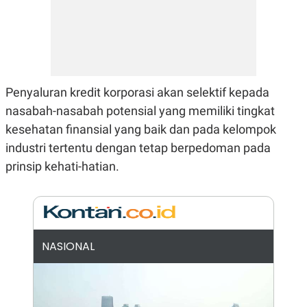
N
S
E
E
W
R
S
E
S
M
E
O
T
N
U
I
Penyaluran kredit korporasi akan selektif kepada
P
A
nasabah-nasabah potensial yang memiliki tingkat
A
K
kesehatan finansial yang baik dan pada kelompok
D
I
V
L
industri tertentu dengan tetap berpedoman pada
A
S
prinsip kehati-hatian.
K
O
R
P
O
R
A
NASIONAL
S
I
K
N
I
A
L
T