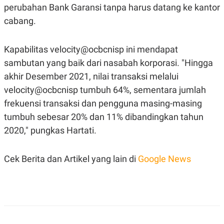
C
L
perubahan Bank Garansi tanpa harus datang ke kantor
A
E
D
A
cabang.
E
S
M
E
Y
.
Kapabilitas velocity@ocbcnisp ini mendapat
I
D
sambutan yang baik dari nasabah korporasi. "Hingga
L
K
akhir Desember 2021, nilai transaksi melalui
A
I
N
N
velocity@ocbcnisp tumbuh 64%, sementara jumlah
G
E
frekuensi transaksi dan pengguna masing-masing
G
R
A
J
tumbuh sebesar 20% dan 11% dibandingkan tahun
N
A
A
E
2020," pungkas Hartati.
N
M
C
I
E
T
Cek Berita dan Artikel yang lain di
Google News
T
E
A
N
K
E
A
P
D
A
V
P
E
E
R