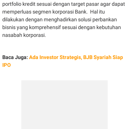
E
portfolio kredit sesuai dengan target pasar agar dapat
R
memperluas segmen korporasi Bank. Hal itu
F
B
O
U
dilakukan dengan menghadirkan solusi perbankan
K
S
bisnis yang komprehensif sesuai dengan kebutuhan
U
I
S
N
nasabah korporasi.
E
S
S
I
N
Baca Juga:
Ada Investor Strategis, BJB Syariah Siap
S
I
IPO
G
H
T
S
B
T
E
O
L
C
A
K
N
S
J
E
A
T
O
U
N
P