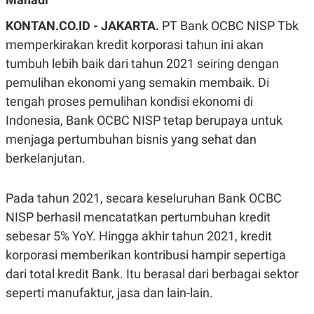
A
A
S
L
KONTAN.CO.ID - JAKARTA.
PT Bank OCBC NISP Tbk
I
memperkirakan kredit korporasi tahun ini akan
K
I
tumbuh lebih baik dari tahun 2021 seiring dengan
E
N
U
D
pemulihan ekonomi yang semakin membaik. Di
A
U
N
S
tengah proses pemulihan kondisi ekonomi di
G
T
A
R
Indonesia, Bank OCBC NISP tetap berupaya untuk
N
I
menjaga pertumbuhan bisnis yang sehat dan
P
I
berkelanjutan.
E
N
L
T
U
E
A
R
Pada tahun 2021, secara keseluruhan Bank OCBC
N
N
G
A
NISP berhasil mencatatkan pertumbuhan kredit
U
S
sebesar 5% YoY. Hingga akhir tahun 2021, kredit
S
I
A
O
korporasi memberikan kontribusi hampir sepertiga
H
N
A
A
dari total kredit Bank. Itu berasal dari berbagai sektor
L
seperti manufaktur, jasa dan lain-lain.
P
R
E
E