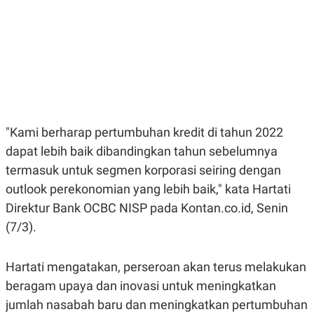
E
E
H
S
A
T
T
Y
A
L
N
E
E
A
N
N
G
A
L
L
I
I
"Kami berharap pertumbuhan kredit di tahun 2022
S
S
H
I
dapat lebih baik dibandingkan tahun sebelumnya
S
termasuk untuk segmen korporasi seiring dengan
E
K
X
O
outlook perekonomian yang lebih baik," kata Hartati
E
L
C
O
Direktur Bank OCBC NISP pada Kontan.co.id, Senin
U
M
(7/3).
T
I
V
E
Hartati mengatakan, perseroan akan terus melakukan
C
O
beragam upaya dan inovasi untuk meningkatkan
R
jumlah nasabah baru dan meningkatkan pertumbuhan
N