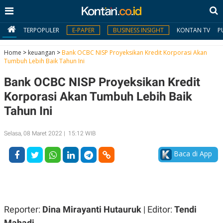
TERPOPULER
E-PAPER
BUSINESS INSIGHT
KONTAN TV
P
Home
>
keuangan
>
Bank OCBC NISP Proyeksikan Kredit Korporasi Akan
Tumbuh Lebih Baik Tahun Ini
MY
Bank OCBC NISP Proyeksikan Kredit
KONTAN
Korporasi Akan Tumbuh Lebih Baik
Daftar
Tahun Ini
Masuk
Selasa, 08 Maret 2022 | 15:12 WIB
Baca di App
BERITA
I
N
N
A
V
S
E
I
Reporter:
Dina Mirayanti Hutauruk
| Editor:
Tendi
S
O
Mahadi
T
N