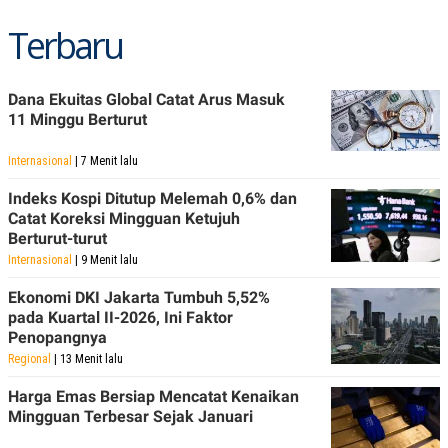
R
T
I
Terbaru
S
I
N
G
Dana Ekuitas Global Catat Arus Masuk
K
11 Minggu Berturut
G
M
Internasional
| 7 Menit lalu
E
D
I
Indeks Kospi Ditutup Melemah 0,6% dan
A
Catat Koreksi Mingguan Ketujuh
.
Berturut-turut
I
D
Internasional
| 9 Menit lalu
Ekonomi DKI Jakarta Tumbuh 5,52%
pada Kuartal II-2026, Ini Faktor
SITEMAP
PROFILE
TERM
Penopangnya
OF
Regional
| 13 Menit lalu
USE
PEDOMAN
Harga Emas Bersiap Mencatat Kenaikan
PEMBERITAAN
Mingguan Terbesar Sejak Januari
SIBER
PRIVACY