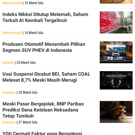
Internasional
| 15 Menit lalu
POLICY
Indeks Nikkei Ditutup Melemah, Saham
Terkait AI Kembali Tergelincir
Internasional
| 16 Menit lalu
Produsen Otomotif Menambah Pilihan
Segmen SUV PHEV di Indonesia
Industri
| 20 Menit lalu
Usai Suspensi Dicabut BEI, Saham COAL
Melesat 8,7% Meski Masih Merugi
Investasi
| 26 Menit lalu
Meski Pasar Bergejolak, BNP Paribas
Prediksi Dana Kelolaan Reksadana
Tetap Tumbuh
Investasi
| 27 Menit lalu
YOII Cermati Faktor yang Berpotensi