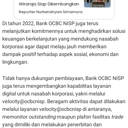
S
A
Wiraraja Siap Dikembangkan
A
G
T
E
Reporter Nurtiandriyani Simamora
D
S
A
Di tahun 2022, Bank OCBC NISP juga terus
T
A
melanjutkan komitmennya untuk menghadirkan solusi
K
L
keuangan berkelanjutan yang mendukung nasabah
O
I
N
P
korporasi agar dapat melaju jauh memberikan
T
S
dampak positif terhadap aspek sosial, ekonomi dan
A
U
N
S
lingkungan.
T
V
Tidak hanya dukungan pembiayaan, Bank OCBC NISP
JARINGAN
juga terus mengembangkan kapabilitas layanan
digital untuk nasabah korporasi, yakni melalui
K
P
velocity@ocbcnisp. Beragam aktivitas dapat dilakukan
O
R
N
E
melalui layanan velocity@ocbcnisp di antaranya,
T
S
A
S
memonitor
outstanding
maupun plafon fasilitas
trade
N
R
yang dimiliki dan melakukan penerbitan dan
A
E