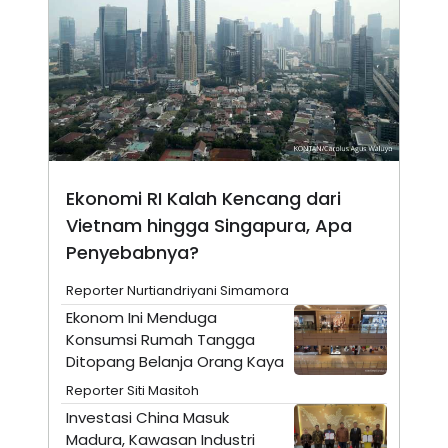
A
I
S
V
K
E
E
M
E
N
T
E
R
I
A
Ekonomi RI Kalah Kencang dari
N
Vietnam hingga Singapura, Apa
L
E
Penyebabnya?
S
T
A
Reporter Nurtiandriyani Simamora
R
Ekonom Ini Menduga
I
Konsumsi Rumah Tangga
Ditopang Belanja Orang Kaya
KANAL
Reporter Siti Masitoh
Investasi China Masuk
P
I
Madura, Kawasan Industri
U
M