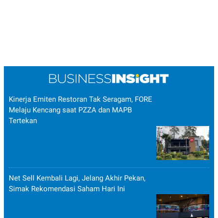
Kinerja Emiten Restoran Tak Seragam, FORE
Melaju Kencang saat PZZA dan MAPB
Tertekan
Net Sell Kembali Lagi, Jelang Akhir Pekan,
Simak Rekomendasi Saham Hari Ini