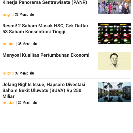
C
L
Kinerja Panorama Sentrawisata (PANR)
A
E
D
A
Insight
| 33 Menit lalu
E
S
M
E
Y
.
Resmi! 2 Saham Masuk HSC, Cek Daftar
I
53 Saham Konsentrasi Tinggi
D
L
K
Investasi
| 35 Menit lalu
A
I
N
N
Menyoal Kualitas Pertumbuhan Ekonomi
G
E
G
R
A
J
N
A
Insight
| 37 Menit lalu
A
E
N
M
Jelang Rights Issue, Hapsoro Divestasi
C
I
E
T
Saham Bukit Uluwatu (BUVA) Rp 250
T
E
Miliar
A
N
Investasi
| 37 Menit lalu
K
E
A
P
D
A
V
P
E
E
R