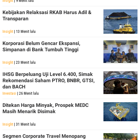
Insight
| 9 Menit lalu
S
A
A
G
T
E
Kebijakan Relaksasi RKAB Harus Adil &
D
S
Transparan
A
T
A
Insight
| 13 Menit lalu
K
L
Korporasi Belum Gencar Ekspansi,
O
I
Simpanan di Bank Tumbuh Tinggi
N
P
T
S
A
U
Insight
| 23 Menit lalu
N
S
T
IHSG Berpeluang Uji Level 6.400, Simak
V
Rekomendasi Saham PTRO, BNBR, GTSI,
dan BACH
JARINGAN
Investasi
| 26 Menit lalu
Ditekan Harga Minyak, Prospek MEDC
K
P
Masih Menarik Disimak
O
R
N
E
T
S
Insight
| 31 Menit lalu
A
S
N
R
Segmen Corporate Travel Menopang
A
E