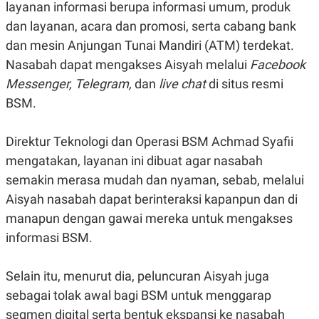
layanan informasi berupa informasi umum, produk
R
G
S
I
dan layanan, acara dan promosi, serta cabang bank
O
O
N
N
dan mesin Anjungan Tunai Mandiri (ATM) terdekat.
A
A
Nasabah dapat mengakses Aisyah melalui
Facebook
L
L
F
Messenger, Telegram,
dan
live chat
di situs resmi
I
N
BSM.
A
N
C
Direktur Teknologi dan Operasi BSM Achmad Syafii
E
mengatakan, layanan ini dibuat agar nasabah
Y
C
A
A
semakin merasa mudah dan nyaman, sebab, melalui
N
R
Aisyah nasabah dapat berinteraksi kapanpun dan di
G
I
T
T
manapun dengan gawai mereka untuk mengakses
E
A
R
H
informasi BSM.
.
U
.
.
Selain itu, menurut dia, peluncuran Aisyah juga
K
L
sebagai tolak awal bagi BSM untuk menggarap
E
I
S
F
segmen digital serta bentuk ekspansi ke nasabah