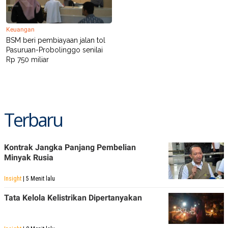
A
I
S
V
K
E
E
Keuangan
M
BSM beri pembiayaan jalan tol
E
Pasuruan-Probolinggo senilai
N
Rp 750 miliar
T
E
R
I
A
N
Terbaru
L
E
S
T
Kontrak Jangka Panjang Pembelian
A
R
Minyak Rusia
I
Insight
| 5 Menit lalu
KANAL
Tata Kelola Kelistrikan Dipertanyakan
P
I
U
M