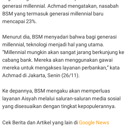
E
E
H
S
generasi millennial. Achmad mengatakan, nasabah
A
T
BSM yang termasuk generasi millennial baru
T
Y
A
L
mencapai 23%.
N
E
E
A
N
N
Menurut dia, BSM menyadari bahwa bagi generasi
G
A
millennial, teknologi menjadi hal yang utama.
L
L
I
I
“Millennial mungkin akan sangat jarang berkunjung ke
S
S
H
I
cabang bank. Mereka akan menggunakan gawai
S
mereka untuk mengakses layanan perbankan,” kata
E
K
X
O
Achmad di Jakarta, Senin (26/11).
E
L
C
O
U
M
Ke depannya, BSM mengaku akan memperluas
T
I
layanan Aisyah melalui saluran-saluran media sosial
V
yang disesuaikan dengan tingkat kepopulerannya.
E
C
O
R
Cek Berita dan Artikel yang lain di
Google News
N