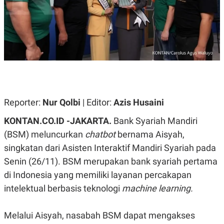
A
A
S
L
I
K
I
E
N
U
D
A
U
N
S
G
T
A
R
N
I
Reporter:
Nur Qolbi
| Editor:
Azis Husaini
P
I
E
N
KONTAN.CO.ID -JAKARTA.
Bank Syariah Mandiri
L
T
U
E
(BSM) meluncurkan
chatbot
bernama Aisyah,
A
R
N
N
singkatan dari Asisten Interaktif Mandiri Syariah pada
G
A
Senin (26/11). BSM merupakan bank syariah pertama
U
S
S
I
di Indonesia yang memiliki layanan percakapan
A
O
H
N
intelektual berbasis teknologi
machine learning.
A
A
L
Melalui Aisyah, nasabah BSM dapat mengakses
P
R
E
E