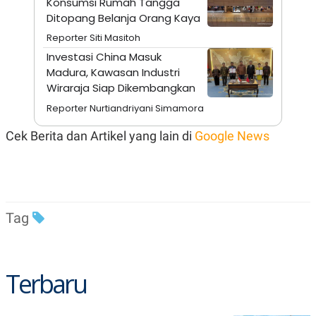
Konsumsi Rumah Tangga
A
I
S
V
Ditopang Belanja Orang Kaya
K
E
Reporter Siti Masitoh
E
M
Investasi China Masuk
E
Madura, Kawasan Industri
N
T
Wiraraja Siap Dikembangkan
E
R
Reporter Nurtiandriyani Simamora
I
A
Cek Berita dan Artikel yang lain di
Google News
N
L
E
S
T
A
R
Tag
I
KANAL
Terbaru
P
I
U
M