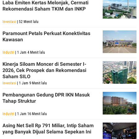
S
A
Laba Emiten Kertas Melonjak, Cermati
A
G
Rekomendasi Saham TKIM dan INKP
T
E
D
S
A
Investasi
| 52 Menit lalu
T
A
Paramount Petals Perkuat Konektivitas
Kawasan
K
L
O
I
N
P
Industri
| 1 Jam 4 Menit lalu
T
S
A
U
Kinerja Siloam Moncer di Semester I-
N
S
T
2026, Cek Prospek dan Rekomendasi
V
Saham SILO
Investasi
| 1 Jam 9 Menit lalu
JARINGAN
Pembangunan Gedung DPR IKN Masuk
Tahap Struktur
K
P
O
R
Industri
| 1 Jam 16 Menit lalu
N
E
T
S
Asing Net Sell Rp 791 Miliar, Intip Saham
A
S
N
R
yang Banyak Dijual Selama Sepekan Ini
A
E