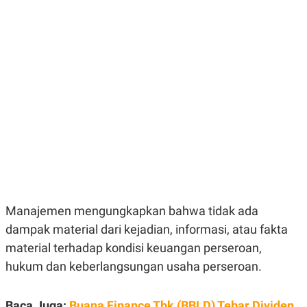
E
E
H
S
A
T
T
Y
A
L
N
E
E
A
N
N
G
A
L
L
I
I
S
S
H
I
S
E
K
X
O
E
L
C
O
Manajemen mengungkapkan bahwa tidak ada
U
M
T
dampak material dari kejadian, informasi, atau fakta
I
V
material terhadap kondisi keuangan perseroan,
E
hukum dan keberlangsungan usaha perseroan.
C
O
R
N
Baca Juga:
Buana Finance Tbk (BBLD) Tebar Dividen