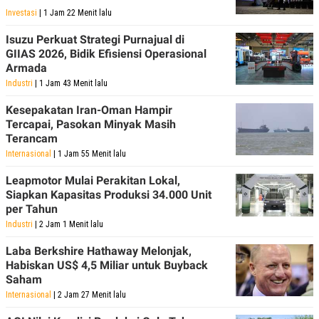
C
L
Investasi
| 1 Jam 22 Menit lalu
A
E
D
A
E
S
Isuzu Perkuat Strategi Purnajual di
M
E
GIIAS 2026, Bidik Efisiensi Operasional
Y
.
Armada
I
D
Industri
| 1 Jam 43 Menit lalu
L
K
Kesepakatan Iran-Oman Hampir
A
I
Tercapai, Pasokan Minyak Masih
N
N
G
E
Terancam
G
R
Internasional
| 1 Jam 55 Menit lalu
A
J
N
A
Leapmotor Mulai Perakitan Lokal,
A
E
N
M
Siapkan Kapasitas Produksi 34.000 Unit
C
I
per Tahun
E
T
Industri
| 2 Jam 1 Menit lalu
T
E
A
N
K
Laba Berkshire Hathaway Melonjak,
Habiskan US$ 4,5 Miliar untuk Buyback
E
A
Saham
P
D
A
V
Internasional
| 2 Jam 27 Menit lalu
P
E
E
R