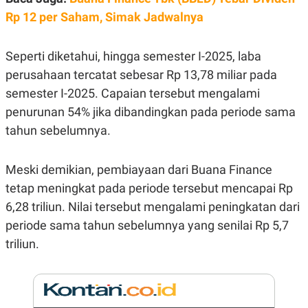
E
R
Rp 12 per Saham, Simak Jadwalnya
F
B
O
U
K
S
Seperti diketahui, hingga semester I-2025, laba
U
I
perusahaan tercatat sebesar Rp 13,78 miliar pada
S
N
E
semester I-2025. Capaian tersebut mengalami
S
S
penurunan 54% jika dibandingkan pada periode sama
I
tahun sebelumnya.
N
S
I
G
Meski demikian, pembiayaan dari Buana Finance
H
T
tetap meningkat pada periode tersebut mencapai Rp
S
B
6,28 triliun. Nilai tersebut mengalami peningkatan dari
T
E
periode sama tahun sebelumnya yang senilai Rp 5,7
O
L
C
A
triliun.
K
N
S
J
E
A
T
O
U
N
P