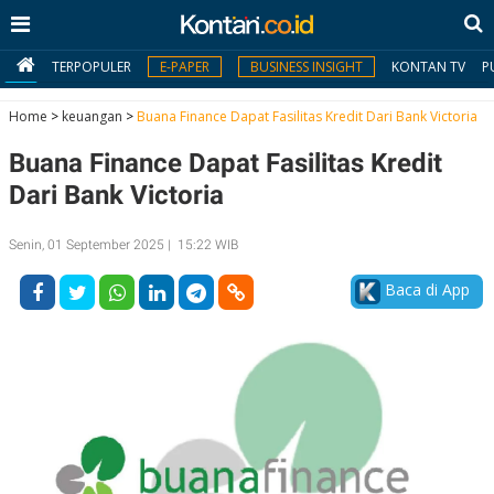
TERPOPULER
E-PAPER
BUSINESS INSIGHT
KONTAN TV
P
Home
>
keuangan
>
Buana Finance Dapat Fasilitas Kredit Dari Bank Victoria
Buana Finance Dapat Fasilitas Kredit
MY
KONTAN
Dari Bank Victoria
Daftar
Senin, 01 September 2025 | 15:22 WIB
Masuk
Baca di App
BERITA
I
N
N
A
V
S
E
I
S
O
T
N