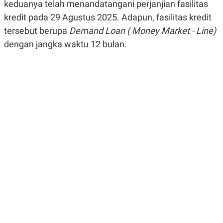
keduanya telah menandatangani perjanjian fasilitas
R
G
S
I
kredit pada 29 Agustus 2025. Adapun, fasilitas kredit
O
O
tersebut berupa
Demand Loan ( Money Market - Line)
N
N
A
A
dengan jangka waktu 12 bulan.
L
L
F
I
N
A
N
C
E
Y
C
A
A
N
R
G
I
T
T
E
A
R
H
.
U
.
.
K
L
E
I
S
F