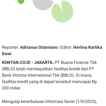
A
A
S
L
I
K
I
E
N
U
D
A
U
N
S
G
T
A
R
N
I
Reporter:
Adrianus Octaviano
| Editor:
Herlina Kartika
P
I
Dewi
E
N
L
T
U
E
KONTAN.CO.ID - JAKARTA.
PT Buana Finance Tbk
A
R
(BBLD) telah mendapatkan fasilitas kredit dari PT
N
N
G
A
Bank Victoria International Tbk (BBLD). Di mana,
U
S
S
I
fasilitas kredit yang di dapat tersebut mencapai Rp
A
O
200 miliar.
H
N
A
A
L
Mengutip keterbukaan informasi Senin (1/9/2025),
P
R
E
E