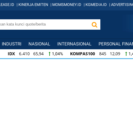
EASE.ID
|
KINERJA EMITEN
|
MOMSMONEY.ID
|
KGMEDIA.ID
|
ADVERTISIN
INDUSTRI
NASIONAL
INTERNASIONAL
PERSONAL FINA
IDX
6.410 65,94
KOMPAS100
845 12,09
1,04%
1,
KOMPAS100
845 12,09
LQ45
640 9,44
1,45%
1,5
LQ45
640 9,44
ISSI
222 2,82
IDX3
1,50%
1,29%