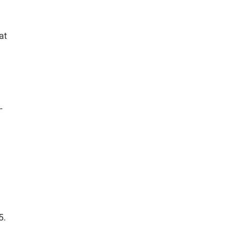
at
-
5.