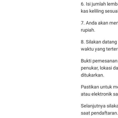
6. Isi jumlah lem
kas keliling sesu
7. Anda akan me
rupiah.
8. Silakan datang
waktu yang terte
Bukti pemesanan
penukar, lokasi d
ditukarkan.
Pastikan untuk m
atau elektronik s
Selanjutnya silak
saat pendaftaran