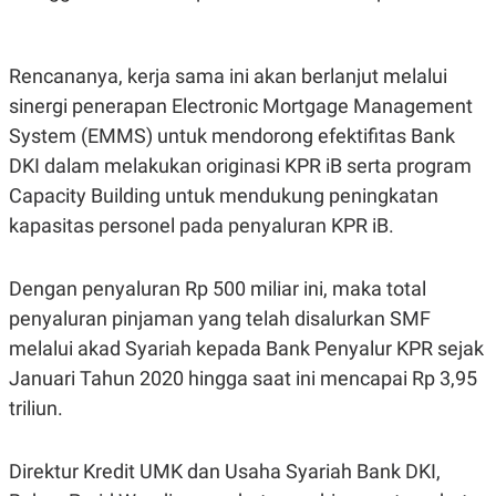
A
I
S
V
K
E
E
Rencananya, kerja sama ini akan berlanjut melalui
M
E
sinergi penerapan Electronic Mortgage Management
N
T
System (EMMS) untuk mendorong efektifitas Bank
E
DKI dalam melakukan originasi KPR iB serta program
R
I
Capacity Building untuk mendukung peningkatan
A
N
kapasitas personel pada penyaluran KPR iB.
L
E
S
Dengan penyaluran Rp 500 miliar ini, maka total
T
penyaluran pinjaman yang telah disalurkan SMF
A
R
melalui akad Syariah kepada Bank Penyalur KPR sejak
I
Januari Tahun 2020 hingga saat ini mencapai Rp 3,95
triliun.
KANAL
P
I
Direktur Kredit UMK dan Usaha Syariah Bank DKI,
U
M