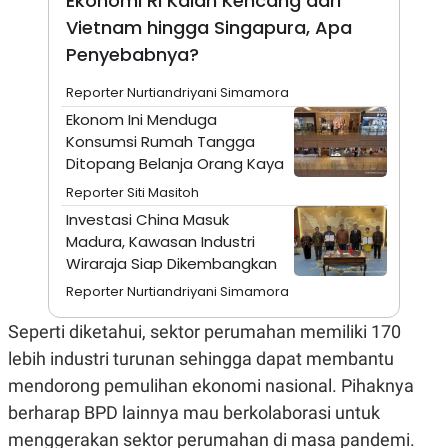
Ekonomi RI Kalah Kencang dari
N
S
Vietnam hingga Singapura, Apa
E
E
W
R
Penyebabnya?
S
E
S
M
Reporter Nurtiandriyani Simamora
E
O
T
N
Ekonom Ini Menduga
U
I
Konsumsi Rumah Tangga
P
A
Ditopang Belanja Orang Kaya
A
K
D
I
Reporter Siti Masitoh
V
L
Investasi China Masuk
A
S
Madura, Kawasan Industri
K
Wiraraja Siap Dikembangkan
O
R
Reporter Nurtiandriyani Simamora
P
O
Seperti diketahui, sektor perumahan memiliki 170
R
A
lebih industri turunan sehingga dapat membantu
S
I
mendorong pemulihan ekonomi nasional. Pihaknya
K
N
berharap BPD lainnya mau berkolaborasi untuk
I
A
menggerakan sektor perumahan di masa pandemi.
L
T