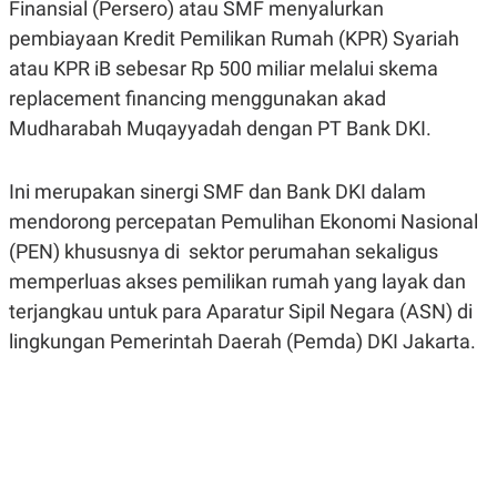
Finansial (Persero) atau SMF menyalurkan
A
A
S
L
pembiayaan Kredit Pemilikan Rumah (KPR) Syariah
I
atau KPR iB sebesar Rp 500 miliar melalui skema
K
I
replacement financing menggunakan akad
E
N
U
D
Mudharabah Muqayyadah dengan PT Bank DKI.
A
U
N
S
G
T
A
R
Ini merupakan sinergi SMF dan Bank DKI dalam
N
I
mendorong percepatan Pemulihan Ekonomi Nasional
P
I
(PEN) khususnya di sektor perumahan sekaligus
E
N
L
T
memperluas akses pemilikan rumah yang layak dan
U
E
A
R
terjangkau untuk para Aparatur Sipil Negara (ASN) di
N
N
lingkungan Pemerintah Daerah (Pemda) DKI Jakarta.
G
A
U
S
S
I
A
O
H
N
A
A
L
P
R
E
E