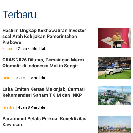
C
L
A
E
Terbaru
D
A
E
S
M
E
Y
.
I
Hashim Ungkap Kekhawatiran Investor
D
soal Arah Kebijakan Pemerintahan
Prabowo
L
K
A
I
Nasional
| 2 Jam 45 Menit lalu
N
N
G
E
GIIAS 2026 Ditutup, Persaingan Merek
G
R
Otomotif di Indonesia Makin Sengit
A
J
N
A
A
E
Industri
| 3 Jam 13 Menit lalu
N
M
C
I
Laba Emiten Kertas Melonjak, Cermati
E
T
T
E
Rekomendasi Saham TKIM dan INKP
A
N
K
Investasi
| 4 Jam 8 Menit lalu
E
A
P
D
Paramount Petals Perkuat Konektivitas
A
V
Kawasan
P
E
E
R