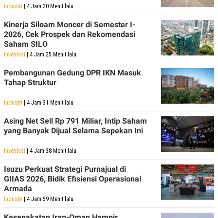
R
T
Industri
| 4 Jam 20 Menit lalu
I
S
Kinerja Siloam Moncer di Semester I-
I
2026, Cek Prospek dan Rekomendasi
N
G
Saham SILO
Investasi
| 4 Jam 25 Menit lalu
K
G
M
Pembangunan Gedung DPR IKN Masuk
E
Tahap Struktur
D
I
A
Industri
| 4 Jam 31 Menit lalu
.
I
Asing Net Sell Rp 791 Miliar, Intip Saham
D
yang Banyak Dijual Selama Sepekan Ini
Investasi
| 4 Jam 38 Menit lalu
SITEMAP
PROFILE
TERM
Isuzu Perkuat Strategi Purnajual di
OF
USE
GIIAS 2026, Bidik Efisiensi Operasional
Armada
PEDOMAN
PEMBERITAAN
Industri
| 4 Jam 59 Menit lalu
SIBER
Kesepakatan Iran-Oman Hampir
PRIVACY