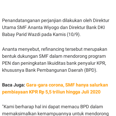
E
E
H
S
A
T
T
Y
A
L
Penandatanganan perjanjian dilakukan oleh Direktur
N
E
Utama SMF Ananta Wiyogo dan Direktur Bank DKI
E
A
N
N
Babay Parid Wazdi pada Kamis (10/9).
G
A
L
L
I
I
S
S
Ananta menyebut, refinancing tersebut merupakan
H
I
bentuk dukungan SMF dalam mendorong program
S
PEN dan peningkatan likuiditas bank penyalur KPR,
E
K
X
O
khususnya Bank Pembangunan Daerah (BPD).
E
L
C
O
U
M
T
Baca Juga:
Gara-gara corona, SMF hanya salurkan
I
pembiayaan KPR Rp 5,5 triliun hingga Juli 2020
V
E
C
O
"Kami berharap hal ini dapat memacu BPD dalam
R
memaksimalkan kemampuannya untuk mendorong
N