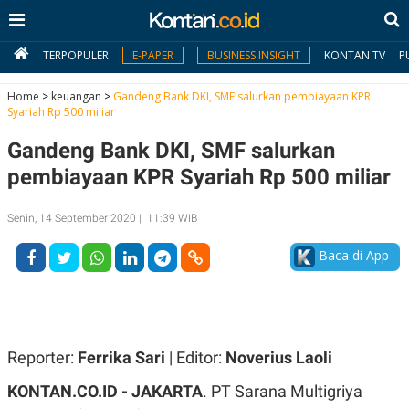
TERPOPULER
E-PAPER
BUSINESS INSIGHT
KONTAN TV
P
Home
>
keuangan
>
Gandeng Bank DKI, SMF salurkan pembiayaan KPR
Syariah Rp 500 miliar
MY
Gandeng Bank DKI, SMF salurkan
KONTAN
pembiayaan KPR Syariah Rp 500 miliar
Daftar
Senin, 14 September 2020 | 11:39 WIB
Masuk
Baca di App
BERITA
I
N
N
A
Reporter:
Ferrika Sari
| Editor:
Noverius Laoli
V
S
E
I
KONTAN.CO.ID - JAKARTA
. PT Sarana Multigriya
S
O
T
N