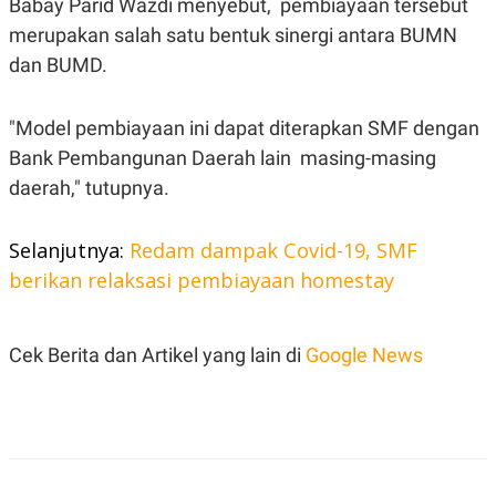
Babay Parid Wazdi menyebut, pembiayaan tersebut
S
A
A
G
merupakan salah satu bentuk sinergi antara BUMN
T
E
D
S
dan BUMD.
A
T
A
"Model pembiayaan ini dapat diterapkan SMF dengan
K
L
Bank Pembangunan Daerah lain masing-masing
O
I
N
P
daerah," tutupnya.
T
S
A
U
N
S
Selanjutnya:
Redam dampak Covid-19, SMF
T
V
berikan relaksasi pembiayaan homestay
JARINGAN
Cek Berita dan Artikel yang lain di
Google News
K
P
O
R
N
E
T
S
A
S
N
R
A
E