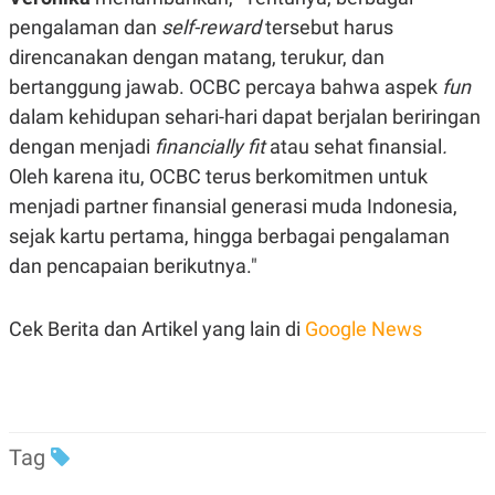
R
T
pengalaman dan
self-reward
tersebut harus
I
S
direncanakan dengan matang, terukur, dan
I
N
bertanggung jawab. OCBC percaya bahwa aspek
fun
G
dalam kehidupan sehari-hari dapat berjalan beriringan
K
dengan menjadi
financially fit
atau sehat finansial
.
G
M
Oleh karena itu, OCBC terus berkomitmen untuk
E
D
menjadi partner finansial generasi muda Indonesia,
I
A
sejak kartu pertama, hingga berbagai pengalaman
.
dan pencapaian berikutnya."
I
D
Cek Berita dan Artikel yang lain di
Google News
SITEMAP
PROFILE
TERM
OF
USE
PEDOMAN
PEMBERITAAN
Tag
SIBER
PRIVACY