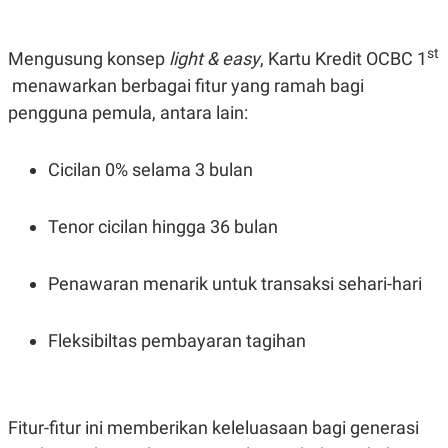
N
S
E
E
W
R
st
Mengusung konsep
light & easy
, Kartu Kredit OCBC 1
S
E
S
M
menawarkan berbagai fitur yang ramah bagi
E
O
pengguna pemula, antara lain:
T
N
U
I
P
A
Cicilan 0% selama 3 bulan
A
K
D
I
V
L
A
Tenor cicilan hingga 36 bulan
S
K
O
Penawaran menarik untuk transaksi sehari-hari
R
P
O
R
Fleksibiltas pembayaran tagihan
A
S
I
K
N
I
A
Fitur-fitur ini memberikan keleluasaan bagi generasi
L
T