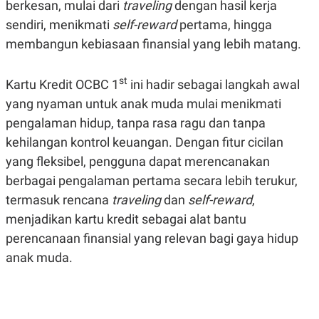
berkesan, mulai dari
traveling
dengan hasil kerja
R
G
S
I
sendiri, menikmati
self-reward
pertama, hingga
O
O
membangun kebiasaan finansial yang lebih matang.
N
N
A
A
L
L
F
st
Kartu Kredit OCBC 1
ini hadir sebagai langkah awal
I
N
yang nyaman untuk anak muda mulai menikmati
A
pengalaman hidup, tanpa rasa ragu dan tanpa
N
C
kehilangan kontrol keuangan. Dengan fitur cicilan
E
yang fleksibel, pengguna dapat merencanakan
Y
C
A
A
berbagai pengalaman pertama secara lebih terukur,
N
R
termasuk rencana
G
I
traveling
dan
self-reward
,
T
T
menjadikan kartu kredit sebagai alat bantu
E
A
R
H
perencanaan finansial yang relevan bagi gaya hidup
.
U
.
anak muda.
.
K
L
E
I
S
F