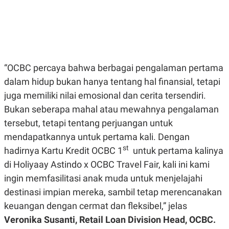
E
R
F
B
O
U
K
S
U
I
S
N
E
“OCBC percaya bahwa berbagai pengalaman pertama
S
dalam hidup bukan hanya tentang hal finansial, tetapi
S
I
juga memiliki nilai emosional dan cerita tersendiri.
N
S
Bukan seberapa mahal atau mewahnya pengalaman
I
tersebut, tetapi tentang perjuangan untuk
G
H
mendapatkannya untuk pertama kali. Dengan
T
st
hadirnya Kartu Kredit OCBC 1
untuk pertama kalinya
S
B
T
E
di Holiyaay Astindo x OCBC Travel Fair, kali ini kami
O
L
C
A
ingin memfasilitasi anak muda untuk menjelajahi
K
N
destinasi impian mereka, sambil tetap merencanakan
S
J
E
A
keuangan dengan cermat dan fleksibel,” jelas
T
O
U
N
Veronika Susanti, Retail Loan Division Head, OCBC.
P