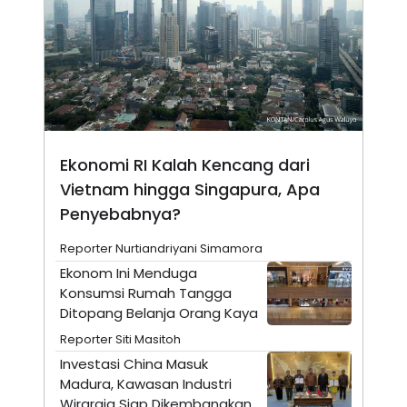
S
A
A
G
T
E
D
S
A
T
A
K
L
O
I
N
P
T
S
Ekonomi RI Kalah Kencang dari
A
U
Vietnam hingga Singapura, Apa
N
S
T
Penyebabnya?
V
Reporter Nurtiandriyani Simamora
JARINGAN
Ekonom Ini Menduga
Konsumsi Rumah Tangga
K
P
Ditopang Belanja Orang Kaya
O
R
Reporter Siti Masitoh
N
E
T
S
Investasi China Masuk
A
S
Madura, Kawasan Industri
N
R
A
E
Wiraraja Siap Dikembangkan