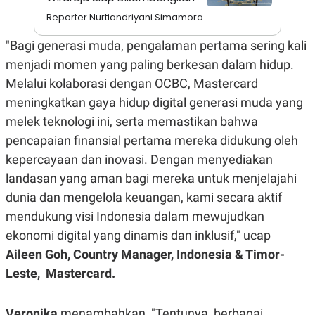
C
L
A
E
Reporter Nurtiandriyani Simamora
D
A
E
S
"Bagi generasi muda, pengalaman pertama sering kali
M
E
Y
.
menjadi momen yang paling berkesan dalam hidup.
I
Melalui kolaborasi dengan OCBC, Mastercard
D
L
K
meningkatkan gaya hidup digital generasi muda yang
A
I
melek teknologi ini, serta memastikan bahwa
N
N
G
E
pencapaian finansial pertama mereka didukung oleh
G
R
A
J
kepercayaan dan inovasi. Dengan menyediakan
N
A
landasan yang aman bagi mereka untuk menjelajahi
A
E
N
M
dunia dan mengelola keuangan, kami secara aktif
C
I
E
T
mendukung visi Indonesia dalam mewujudkan
T
E
ekonomi digital yang dinamis dan inklusif," ucap
A
N
K
Aileen Goh, Country Manager, Indonesia & Timor-
E
A
Leste, Mastercard.
P
D
A
V
P
E
E
R
Veronika
menambahkan, "Tentunya, berbagai