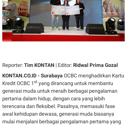
A
A
S
L
I
K
I
E
N
U
D
A
U
N
S
G
T
A
R
N
I
P
I
E
N
Reporter:
Tim KONTAN
| Editor:
Ridwal Prima Gozal
L
T
U
E
KONTAN.CO.ID - Surabaya
OCBC menghadirkan Kartu
A
R
st
N
N
Kredit OCBC 1
yang dirancang untuk membantu
G
A
generasi muda untuk meraih berbagai pengalaman
U
S
S
I
pertama dalam hidup, dengan cara yang lebih
A
O
H
N
terencana dan fleksibel. Pasalnya, memasuki fase
A
A
awal kehidupan dewasa, generasi muda biasanya
L
mulai menjalani berbagai pengalaman pertama yang
P
R
E
E