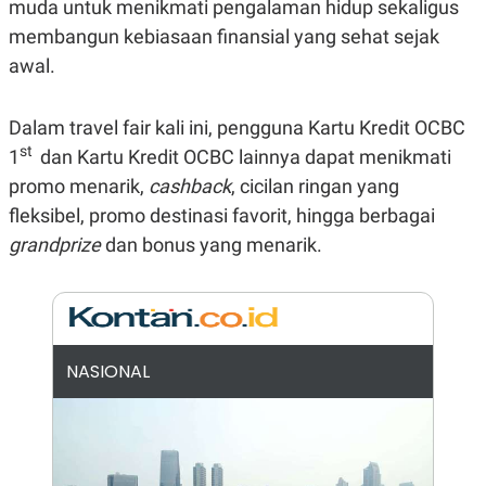
muda untuk menikmati pengalaman hidup sekaligus
A
I
S
V
membangun kebiasaan finansial yang sehat sejak
K
E
E
awal.
M
E
N
Dalam travel fair kali ini, pengguna Kartu Kredit OCBC
T
E
st
1
dan Kartu Kredit OCBC lainnya dapat menikmati
R
I
promo menarik,
cashback
, cicilan ringan yang
A
fleksibel, promo destinasi favorit, hingga berbagai
N
grandprize
dan bonus yang menarik.
L
E
S
T
A
R
I
NASIONAL
KANAL
P
I
U
M