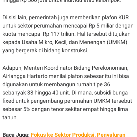
E
R
F
B
Di sisi lain, pemerintah juga memberikan plafon KUR
O
U
K
S
untuk sektor perumahan mencapai Rp 5 miliar dengan
U
I
kuota mencapai Rp 117 triliun. Hal tersebut ditujukan
S
N
E
kepada Usaha Mikro, Kecil, dan Menengah (UMKM)
S
S
yang bergerak di bidang konstruksi.
I
N
S
Adapun, Menteri Koordinator Bidang Perekonomian,
I
G
Airlangga Hartarto menilai plafon sebesar itu ini bisa
H
T
digunakan untuk membangun rumah tipe 36
S
B
sebanyak 38 hingga 40 unit. Di mana,
subsidi bunga
T
E
fixed
untuk pengembang perumahan UMKM tersebut
O
L
C
A
sebesar 5% dengan tenor sekitar empat hingga lima
K
N
S
J
tahun.
E
A
T
O
U
N
Baca Juga:
Fokus ke Sektor Produksi, Penyaluran
P