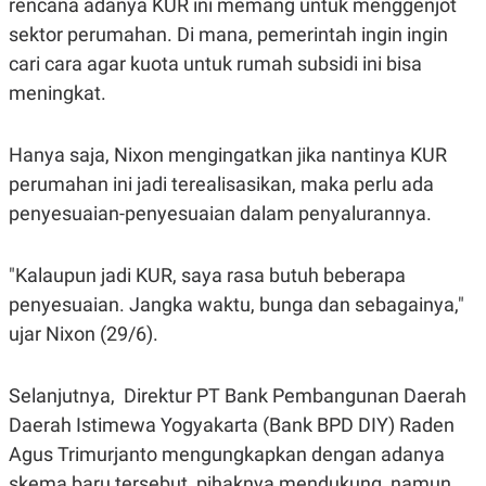
rencana adanya KUR ini memang untuk menggenjot
R
T
I
sektor perumahan. Di mana, pemerintah ingin ingin
S
I
cari cara agar kuota untuk rumah subsidi ini bisa
N
meningkat.
G
K
G
Hanya saja, Nixon mengingatkan jika nantinya KUR
M
E
perumahan ini jadi terealisasikan, maka perlu ada
D
I
penyesuaian-penyesuaian dalam penyalurannya.
A
.
I
"Kalaupun jadi KUR, saya rasa butuh beberapa
D
penyesuaian. Jangka waktu, bunga dan sebagainya,"
ujar Nixon (29/6).
SITEMAP
PROFILE
TERM
OF
Selanjutnya, Direktur PT Bank Pembangunan Daerah
USE
PEDOMAN
Daerah Istimewa Yogyakarta (Bank BPD DIY) Raden
PEMBERITAAN
Agus Trimurjanto mengungkapkan dengan adanya
SIBER
skema baru tersebut, pihaknya mendukung, namun
PRIVACY