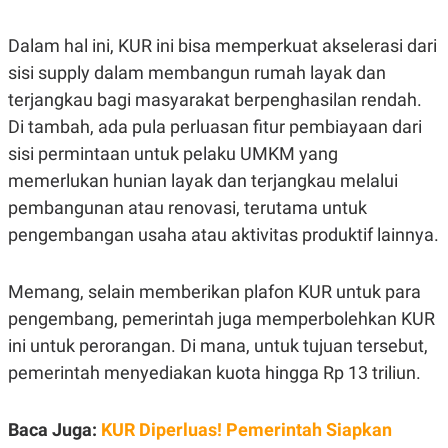
S
A
A
G
T
E
Dalam hal ini, KUR ini bisa memperkuat akselerasi dari
D
S
A
sisi
supply
dalam membangun rumah layak dan
T
terjangkau bagi masyarakat berpenghasilan rendah.
A
Di tambah, ada pula perluasan fitur pembiayaan dari
K
L
O
I
sisi permintaan untuk pelaku UMKM yang
N
P
T
S
memerlukan hunian layak dan terjangkau melalui
A
U
pembangunan atau renovasi, terutama untuk
N
S
T
pengembangan usaha atau aktivitas produktif lainnya.
V
Memang, selain memberikan plafon KUR untuk para
JARINGAN
pengembang, pemerintah juga memperbolehkan KUR
K
P
ini untuk perorangan. Di mana, untuk tujuan tersebut,
O
R
pemerintah menyediakan kuota hingga Rp 13 triliun.
N
E
T
S
A
S
N
R
Baca Juga:
KUR Diperluas! Pemerintah Siapkan
A
E