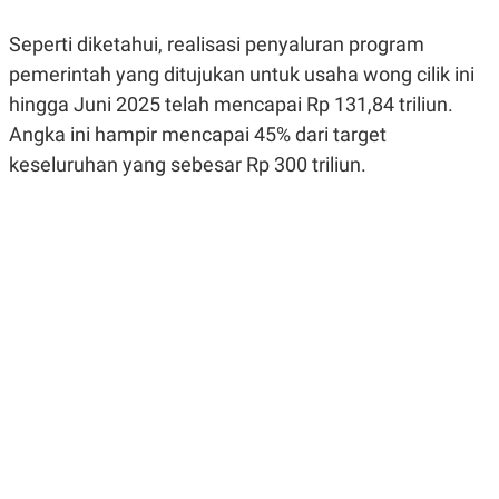
R
G
S
I
Seperti diketahui, realisasi penyaluran program
O
O
N
N
pemerintah yang ditujukan untuk usaha
wong cilik
ini
A
A
hingga Juni 2025 telah mencapai Rp 131,84 triliun.
L
L
F
Angka ini hampir mencapai 45% dari target
I
N
keseluruhan yang sebesar Rp 300 triliun.
A
N
C
E
Y
C
A
A
N
R
G
I
T
T
E
A
R
H
.
U
.
.
K
L
E
I
S
F