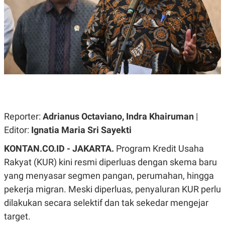
A
A
S
L
I
K
I
E
N
U
D
A
U
N
S
G
T
A
R
N
I
P
I
E
N
Reporter:
Adrianus Octaviano, Indra Khairuman
|
L
T
Editor:
Ignatia Maria Sri Sayekti
U
E
A
R
N
N
KONTAN.CO.ID - JAKARTA.
Program Kredit Usaha
G
A
Rakyat (KUR) kini resmi diperluas dengan skema baru
U
S
S
I
yang menyasar segmen pangan, perumahan, hingga
A
O
H
N
pekerja migran. Meski diperluas, penyaluran KUR perlu
A
A
dilakukan secara selektif dan tak sekedar mengejar
L
target.
P
R
E
E