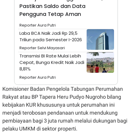
A
I
Pastikan Saldo dan Data
S
V
K
E
Pengguna Tetap Aman
E
M
Reporter Aura Putri
E
N
Laba BCA Naik Jadi Rp 29,5
T
Triliun pada Semester I-2026
E
R
Reporter Selvi Mayasari
I
A
Transmisi BI Rate Mulai Lebih
N
Cepat, Bunga Kredit Naik Jadi
L
8,81%
E
S
Reporter Aura Putri
T
A
Komisioner Badan Pengelola Tabungan Perumahan
R
I
Rakyat atau BP Tapera Heru Pudyo Nugroho bilang
kebijakan KUR khususunya untuk perumahan ini
KANAL
menjadi terobosan pendanaan untuk mendukung
pembiayaan bagi 3 juta rumah melalui dukungan bagi
P
I
pelaku UMKM di sektor properti.
U
M