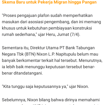
C
L
Skema Baru untuk Pekerja Migran hingga Pangan
A
E
D
A
E
S
"Proses pengajuan plafon sudah memperhatikan
M
E
Y
.
masukan dari asosiasi pengembang, dan ini memang
I
D
khusus untuk kebutuhan pembiayaan konstruksi
L
K
rumah sederhana," ujar Heru, Jumat (7/4).
A
I
N
N
G
E
Sementara itu, Direktur Utama PT Bank Tabungan
G
R
A
J
Negara Tbk (BTN) Nixon L.P. Napitupulu belum mau
N
A
A
E
banyak berkomentar terkait hal tersebut. Menurutnya,
N
M
ia lebih baik menunggu keputusan tersebut benar-
C
I
E
T
benar ditandatangani.
T
E
A
N
K
"Kita tunggu saja keputusannya ya," ujar Nixon.
E
A
P
D
A
V
Sebelumnya, Nixon bilang bahwa dirinya memahami
P
E
E
R