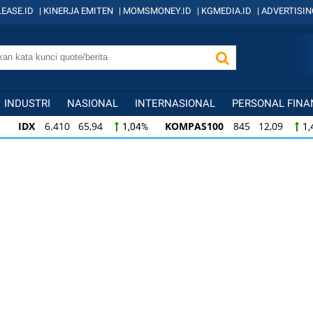
EASE.ID
|
KINERJA EMITEN
|
MOMSMONEY.ID
|
KGMEDIA.ID
|
ADVERTISIN
INDUSTRI
NASIONAL
INTERNASIONAL
PERSONAL FINA
IDX
6.410 65,94
KOMPAS100
845 12,09
1,04%
1,
KOMPAS100
845 12,09
LQ45
640 9,44
1,45%
1,5
LQ45
640 9,44
ISSI
222 2,82
IDX3
1,50%
1,29%