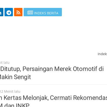
INDEKS BERITA
Inde
t lalu
Ditutup, Persaingan Merek Otomotif di
akin Sengit
12 Menit lalu
n Kertas Melonjak, Cermati Rekomenda
M dan INKP