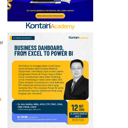
er
n
m