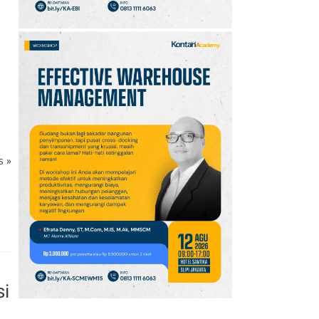
ks
»
si