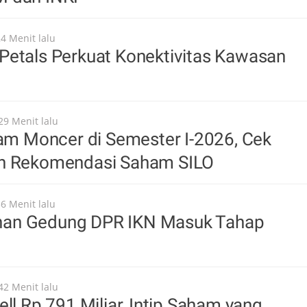
24 Menit lalu
Petals Perkuat Konektivitas Kawasan
29 Menit lalu
oam Moncer di Semester I-2026, Cek
n Rekomendasi Saham SILO
36 Menit lalu
an Gedung DPR IKN Masuk Tahap
42 Menit lalu
ell Rp 791 Miliar, Intip Saham yang