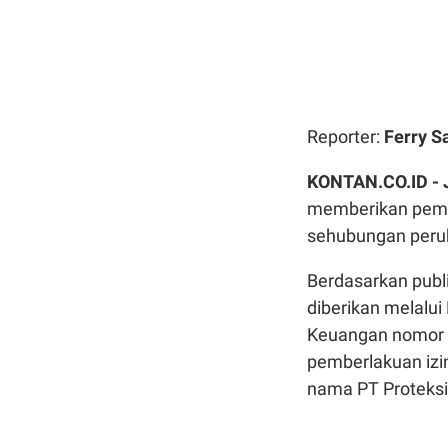
Reporter:
Ferry S
KONTAN.CO.ID -
memberikan pembe
sehubungan perub
Berdasarkan publi
diberikan melalu
Keuangan nomor K
pemberlakuan izi
nama PT Proteksi