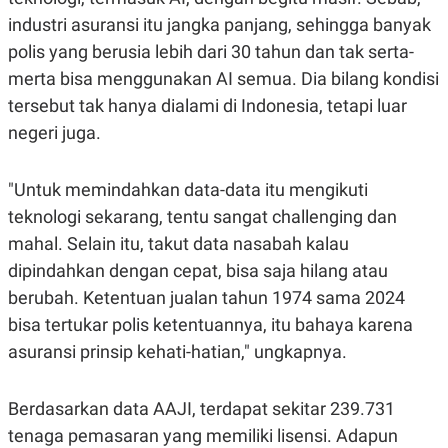
S
A
A
G
industri asuransi itu jangka panjang, sehingga banyak
T
E
polis yang berusia lebih dari 30 tahun dan tak serta-
D
S
A
merta bisa menggunakan AI semua. Dia bilang kondisi
T
A
tersebut tak hanya dialami di Indonesia, tetapi luar
K
L
negeri juga.
O
I
N
P
T
S
"Untuk memindahkan data-data itu mengikuti
A
U
N
S
teknologi sekarang, tentu sangat challenging dan
T
V
mahal. Selain itu, takut data nasabah kalau
dipindahkan dengan cepat, bisa saja hilang atau
JARINGAN
berubah. Ketentuan jualan tahun 1974 sama 2024
bisa tertukar polis ketentuannya, itu bahaya karena
K
P
asuransi prinsip kehati-hatian," ungkapnya.
O
R
N
E
T
S
A
S
Berdasarkan data AAJI, terdapat sekitar 239.731
N
R
tenaga pemasaran yang memiliki lisensi. Adapun
A
E