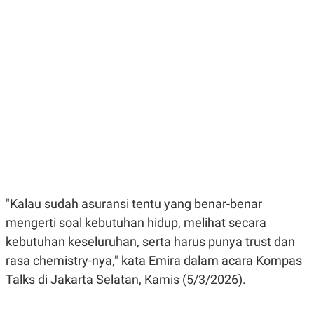
E
E
H
S
A
T
T
Y
A
L
N
E
E
A
N
N
G
A
L
L
I
I
S
S
H
I
S
E
K
X
O
E
L
"Kalau sudah asuransi tentu yang benar-benar
C
O
U
M
mengerti soal kebutuhan hidup, melihat secara
T
I
kebutuhan keseluruhan, serta harus punya trust dan
V
rasa chemistry-nya," kata Emira dalam acara Kompas
E
C
Talks di Jakarta Selatan, Kamis (5/3/2026).
O
R
N