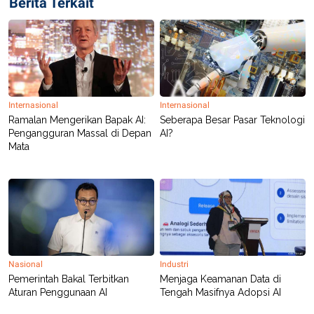
Berita Terkait
R
T
I
S
I
N
G
K
G
M
Internasional
Internasional
E
Ramalan Mengerikan Bapak AI:
Seberapa Besar Pasar Teknologi
D
Pengangguran Massal di Depan
AI?
I
Mata
A
.
I
D
SITEMAP
PROFILE
TERM
OF
USE
Nasional
Industri
PEDOMAN
Pemerintah Bakal Terbitkan
Menjaga Keamanan Data di
PEMBERITAAN
Aturan Penggunaan AI
Tengah Masifnya Adopsi AI
SIBER
PRIVACY