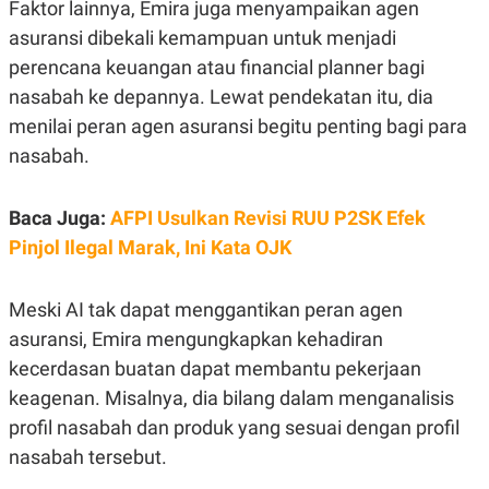
E
Faktor lainnya, Emira juga menyampaikan agen
R
asuransi dibekali kemampuan untuk menjadi
F
B
perencana keuangan atau financial planner bagi
O
U
K
S
nasabah ke depannya. Lewat pendekatan itu, dia
U
I
S
N
menilai peran agen asuransi begitu penting bagi para
E
nasabah.
S
S
I
N
Baca Juga:
AFPI Usulkan Revisi RUU P2SK Efek
S
I
Pinjol Ilegal Marak, Ini Kata OJK
G
H
T
Meski AI tak dapat menggantikan peran agen
S
B
asuransi, Emira mengungkapkan kehadiran
T
E
O
L
kecerdasan buatan dapat membantu pekerjaan
C
A
K
N
keagenan. Misalnya, dia bilang dalam menganalisis
S
J
profil nasabah dan produk yang sesuai dengan profil
E
A
T
O
nasabah tersebut.
U
N
P