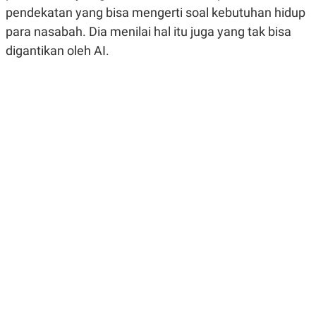
R
G
pendekatan yang bisa mengerti soal kebutuhan hidup
S
I
para nasabah. Dia menilai hal itu juga yang tak bisa
O
O
N
N
digantikan oleh AI.
A
A
L
L
F
I
N
A
N
C
E
Y
C
A
A
N
R
G
I
T
T
E
A
R
H
.
U
.
.
K
L
E
I
S
F