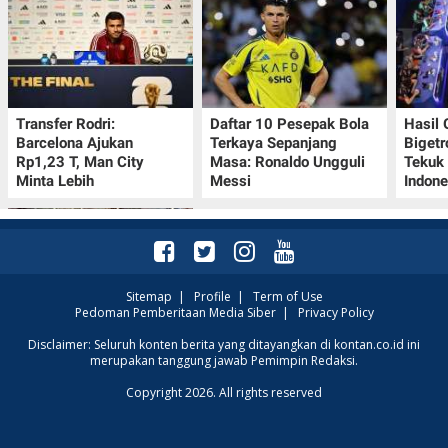
Transfer Rodri:
Daftar 10 Pesepak Bola
Hasil
Barcelona Ajukan
Terkaya Sepanjang
Bigetr
Rp1,23 T, Man City
Masa: Ronaldo Ungguli
Tekuk 
Minta Lebih
Messi
Indone
Sitemap
|
Profile
|
Term of Use
Pedoman Pemberitaan Media Siber
|
Privacy Policy
Kalender Lunar China
Disclaimer: Seluruh konten berita yang ditayangkan di kontan.co.id ini
merupakan tanggung jawab Pemimpin Redaksi.
10-16 Agustus 2026:
Catat Hari Baik dan
Copyright 2026. All rights reserved
Pantangannya