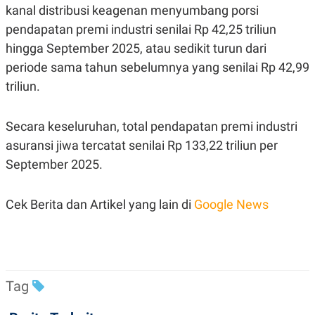
C
L
kanal distribusi keagenan menyumbang porsi
A
E
D
A
pendapatan premi industri senilai Rp 42,25 triliun
E
S
hingga September 2025, atau sedikit turun dari
M
E
Y
.
periode sama tahun sebelumnya yang senilai Rp 42,99
I
D
triliun.
L
K
A
I
N
N
Secara keseluruhan, total pendapatan premi industri
G
E
asuransi jiwa tercatat senilai Rp 133,22 triliun per
G
R
A
J
September 2025.
N
A
A
E
N
M
C
I
Cek Berita dan Artikel yang lain di
Google News
E
T
T
E
A
N
K
E
A
P
D
Tag
A
V
P
E
E
R