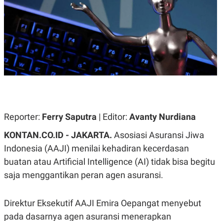
A
A
S
L
I
K
I
E
N
U
D
A
U
N
S
G
T
A
R
N
I
P
I
E
N
Reporter:
Ferry Saputra
| Editor:
Avanty Nurdiana
L
T
U
E
KONTAN.CO.ID - JAKARTA.
Asosiasi Asuransi Jiwa
A
R
N
N
Indonesia (AAJI) menilai kehadiran kecerdasan
G
A
U
S
buatan atau Artificial Intelligence (AI) tidak bisa begitu
S
I
saja menggantikan peran agen asuransi.
A
O
H
N
A
A
L
Direktur Eksekutif AAJI Emira Oepangat menyebut
P
R
pada dasarnya agen asuransi menerapkan
E
E