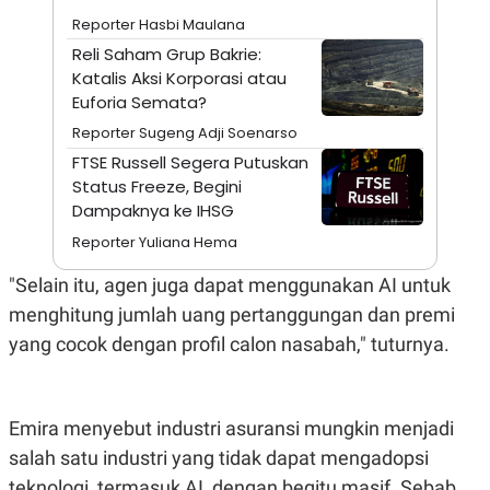
A
I
Reporter Hasbi Maulana
S
V
K
E
Reli Saham Grup Bakrie:
E
Katalis Aksi Korporasi atau
M
E
Euforia Semata?
N
T
Reporter Sugeng Adji Soenarso
E
FTSE Russell Segera Putuskan
R
I
Status Freeze, Begini
A
Dampaknya ke IHSG
N
Reporter Yuliana Hema
L
E
S
"Selain itu, agen juga dapat menggunakan AI untuk
T
menghitung jumlah uang pertanggungan dan premi
A
R
yang cocok dengan profil calon nasabah," tuturnya.
I
KANAL
Emira menyebut industri asuransi mungkin menjadi
salah satu industri yang tidak dapat mengadopsi
P
I
U
M
teknologi, termasuk AI, dengan begitu masif. Sebab,