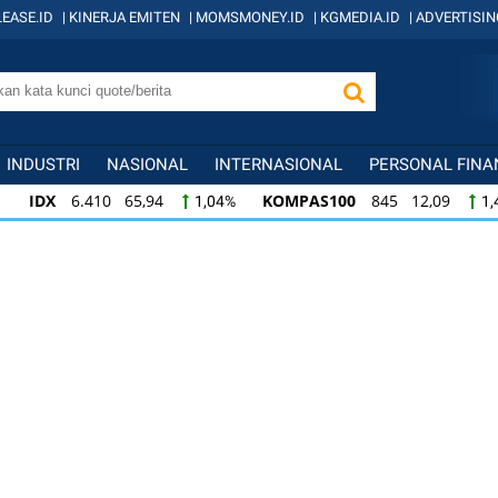
EASE.ID
|
KINERJA EMITEN
|
MOMSMONEY.ID
|
KGMEDIA.ID
|
ADVERTISIN
INDUSTRI
NASIONAL
INTERNASIONAL
PERSONAL FINA
IDX
6.410 65,94
KOMPAS100
845 12,09
1,04%
1,
KOMPAS100
845 12,09
LQ45
640 9,44
1,45%
1,5
LQ45
640 9,44
ISSI
222 2,82
IDX3
1,50%
1,29%