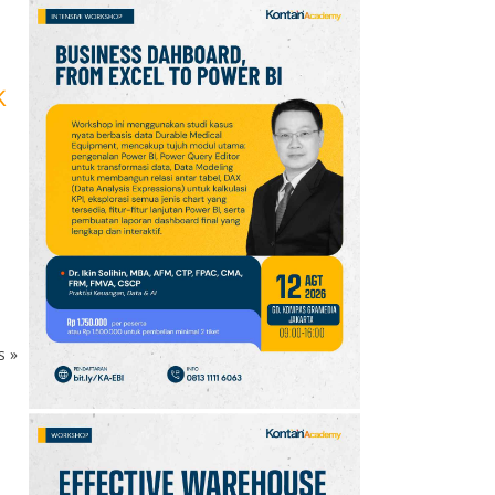
K
ks
»