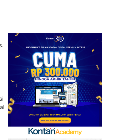
s.
si
al