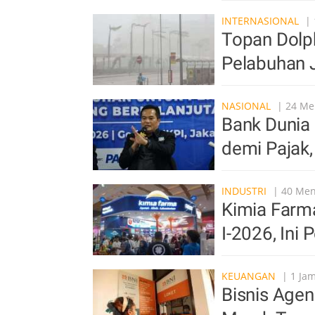
INTERNASIONAL
| 
Topan Dolp
Pelabuhan 
NASIONAL
| 24 Men
Bank Dunia 
demi Pajak,
INDUSTRI
| 40 Meni
Kimia Farma
I-2026, Ini
KEUANGAN
| 1 Jam
Bisnis Agen