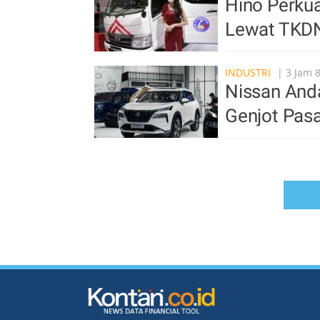
Hino Perkua
Lewat TKDN
INDUSTRI
| 3 Jam 8
Nissan Anda
Genjot Pasa