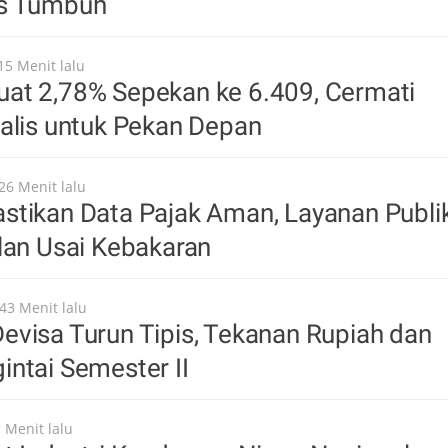
us Tumbuh
15 Menit lalu
at 2,78% Sepekan ke 6.409, Cermati
alis untuk Pekan Depan
26 Menit lalu
stikan Data Pajak Aman, Layanan Publi
lan Usai Kebakaran
43 Menit lalu
visa Turun Tipis, Tekanan Rupiah dan
ntai Semester II
 Menit lalu