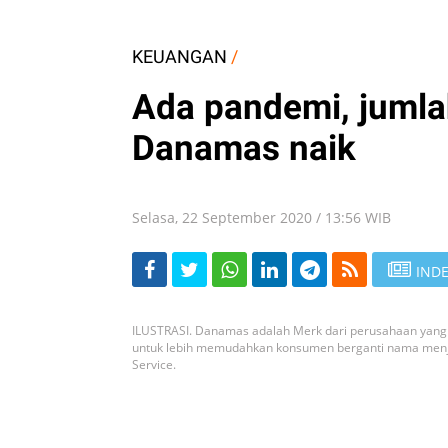
KEUANGAN
/
Ada pandemi, jumla
Danamas naik
Selasa, 22 September 2020 / 13:56 WIB
INDE
ILUSTRASI. Danamas adalah Merk dari perusahaan yang 
untuk lebih memudahkan konsumen berganti nama menja
Service.