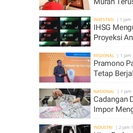
Murah Ter
INVESTASI
| 1 Jam 
IHSG Mengu
Proyeksi An
REGIONAL
| 1 Jam 
Pramono Pa
Tetap Berja
NASIONAL
| 1 Jam 
Cadangan De
Impor Mengi
INDUSTRI
| 2 Jam 1