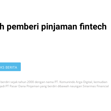
h pemberi pinjaman fintech
KS BERITA
berdiri sejak tahun 2000 dengan nama PT. Komunindo Arga Digital, kemudian
di PT Pasar Dana Pinjaman yang berdiri dibawah naungan Sinarmas Financial