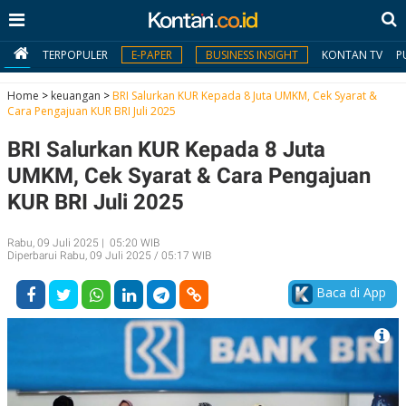
TERPOPULER
E-PAPER
BUSINESS INSIGHT
KONTAN TV
P
Home
>
keuangan
>
BRI Salurkan KUR Kepada 8 Juta UMKM, Cek Syarat &
Cara Pengajuan KUR BRI Juli 2025
MY
BRI Salurkan KUR Kepada 8 Juta
KONTAN
UMKM, Cek Syarat & Cara Pengajuan
Daftar
KUR BRI Juli 2025
Masuk
Rabu, 09 Juli 2025 | 05:20 WIB
Diperbarui Rabu, 09 Juli 2025 / 05:17 WIB
BERITA
Baca di App
I
N
N
A
V
S
E
I
S
O
T
N