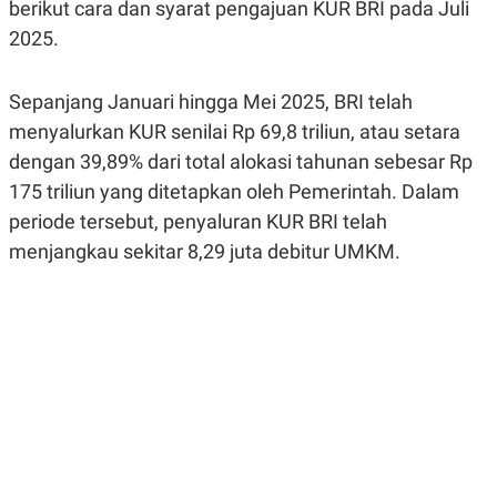
berikut cara dan syarat pengajuan KUR BRI pada Juli
R
G
S
I
2025.
O
O
N
N
A
A
Sepanjang Januari hingga Mei 2025, BRI telah
L
L
F
menyalurkan KUR senilai Rp 69,8 triliun, atau setara
I
N
dengan 39,89% dari total alokasi tahunan sebesar Rp
A
175 triliun yang ditetapkan oleh Pemerintah. Dalam
N
C
periode tersebut, penyaluran KUR BRI telah
E
menjangkau sekitar 8,29 juta debitur UMKM.
Y
C
A
A
N
R
G
I
T
T
E
A
R
H
.
U
.
.
K
L
E
I
S
F