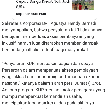
Cepat, Bunga Kredit Naik Jadi
S
A
A
G
8,81%
T
E
D
S
Reporter Aura Putri
A
T
Sekretaris Korporasi BRI, Agustya Hendy Bernadi
A
menyampaikan, bahwa penyaluran KUR tidak hanya
K
L
O
I
bertujuan memperluas akses pembiayaan yang
N
P
inklusif, namun juga diharapkan memberi dampak
T
S
A
U
berganda (multiplier effect) bagi masyarakat.
N
S
T
V
"Penyaluran KUR merupakan bagian dari upaya
Perseroan dalam memperluas akses pembiayaan
JARINGAN
yang inklusif dan mendorong pertumbuhan ekonomi
nasional," katanya dalam siaran pers, Jumat (13/6).
K
P
O
R
Adapun program KUR menjadi motor penggerak yang
N
E
T
S
mampu memperkuat kemandirian usaha,
A
S
N
R
menciptakan lapangan kerja, dan pada akhirnya
A
E