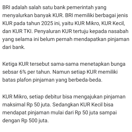
R
T
BRI adalah salah satu bank pemerintah yang
I
S
menyalurkan banyak KUR. BRI memiliki berbagai jenis
I
N
KUR pada tahun 2025 ini, yaitu KUR Mikro, KUR Kecil,
G
dan KUR TKI. Penyaluran KUR tertuju kepada nasabah
K
G
yang selama ini belum pernah mendapatkan pinjaman
M
dari bank.
E
D
I
A
Ketiga KUR tersebut sama-sama menetapkan bunga
.
sebsar 6% per tahun. Namun setiap KUR memiliki
I
D
batas plafon pinjaman yang berbeda-beda.
KUR Mikro, setiap debitur bisa mengajukan pinjaman
SITEMAP
PROFILE
TERM
OF
maksimal Rp 50 juta. Sedangkan KUR Kecil bisa
USE
mendapat pinjaman mulai dari Rp 50 juta sampai
PEDOMAN
PEMBERITAAN
dengan Rp 500 juta.
SIBER
PRIVACY