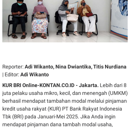
A
A
S
L
I
K
I
E
N
U
D
A
U
N
S
G
T
A
R
N
I
P
I
E
N
Reporter:
Adi Wikanto, Nina Dwiantika, Titis Nurdiana
L
T
| Editor:
Adi Wikanto
U
E
A
R
N
N
KUR BRI Online-KONTAN.CO.ID - Jakarta.
Lebih dari 8
G
A
juta pelaku usaha mikro, kecil, dan menengah (UMKM)
U
S
S
I
berhasil mendapat tambahan modal melalui pinjaman
A
O
H
N
kredit usaha rakyat (KUR) PT Bank Rakyat Indonesia
A
A
Tbk (BRI) pada Januari-Mei 2025. Jika Anda ingin
L
mendapat pinjaman dana tambah modal usaha,
P
R
E
E