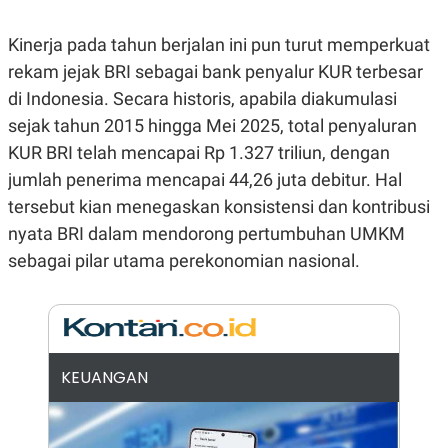
N
S
E
E
Kinerja pada tahun berjalan ini pun turut memperkuat
W
R
S
E
rekam jejak BRI sebagai bank penyalur KUR terbesar
S
M
di Indonesia. Secara historis, apabila diakumulasi
E
O
T
N
sejak tahun 2015 hingga Mei 2025, total penyaluran
U
I
P
A
KUR BRI telah mencapai Rp 1.327 triliun, dengan
A
K
jumlah penerima mencapai 44,26 juta debitur. Hal
D
I
V
L
tersebut kian menegaskan konsistensi dan kontribusi
A
nyata BRI dalam mendorong pertumbuhan UMKM
S
K
sebagai pilar utama perekonomian nasional.
O
R
P
O
R
A
S
KEUANGAN
I
K
N
I
A
L
T