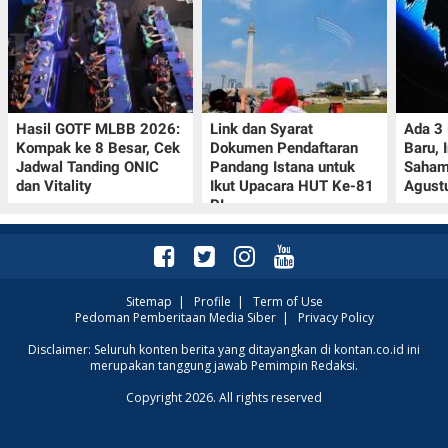
Hasil GOTF MLBB 2026:
Link dan Syarat
Ada 3
Kompak ke 8 Besar, Cek
Dokumen Pendaftaran
Baru, 
Jadwal Tanding ONIC
Pandang Istana untuk
Saham
dan Vitality
Ikut Upacara HUT Ke-81
Agust
RI
Sitemap
|
Profile
|
Term of Use
Pedoman Pemberitaan Media Siber
|
Privacy Policy
Disclaimer: Seluruh konten berita yang ditayangkan di kontan.co.id ini
merupakan tanggung jawab Pemimpin Redaksi.
Copyright 2026. All rights reserved