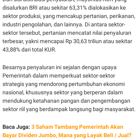
E
R
disalurkan BRI atau sekitar 63,31% dialokasikan ke
F
B
sektor produksi, yang mencakup pertanian, perikanan,
O
U
industri pengolahan, dan lainnya. Di antara sektor-
K
S
U
I
sektor tersebut, pertanian mencatat nilai penyaluran
S
N
E
terbesar, yakni mencapai Rp 30,63 triliun atau sekitar
S
43,88% dari total KUR.
S
I
N
S
Besarnya penyaluran ini sejalan dengan upaya
I
G
Pemerintah dalam memperkuat sektor-sektor
H
strategis yang mendorong pertumbuhan ekonomi
T
nasional, khususnya sektor yang berperan dalam
S
B
T
E
mendukung ketahanan pangan dan pengembangan
O
L
C
A
sektor riil yang berdampak langsung bagi masyarakat.
K
N
S
J
E
A
Baca Juga:
3 Saham Tambang Pemerintah Akan
T
O
U
N
Bayar Dividen Jumbo, Mana yang Layak Beli / Jual?
P