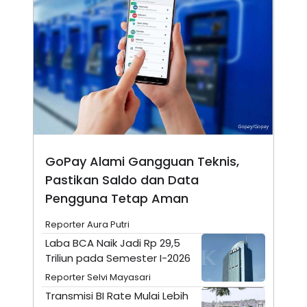
A
I
S
V
K
E
E
M
E
N
T
E
R
I
A
N
L
GoPay Alami Gangguan Teknis,
E
S
Pastikan Saldo dan Data
T
Pengguna Tetap Aman
A
R
I
Reporter Aura Putri
Laba BCA Naik Jadi Rp 29,5
Triliun pada Semester I-2026
KANAL
Reporter Selvi Mayasari
P
I
Transmisi BI Rate Mulai Lebih
U
M