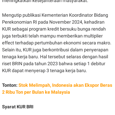
meningkatkan kesejahteraan masyarakat.
C
L
A
E
D
A
E
S
Mengutip publikasi Kementerian Koordinator Bidang
M
E
Perekonomian RI pada November 2024, kehadiran
Y
.
I
KUR sebagai program kredit bersuku bunga rendah
D
juga terbukti telah mampu memberikan multiplier
L
K
A
I
effect terhadap pertumbuhan ekonomi secara makro.
N
N
G
E
Selain itu, KUR juga berkontribusi dalam penyerapan
G
R
tenaga kerja baru. Hal tersebut selaras dengan hasil
A
J
N
A
riset BRIN pada tahun 2023 bahwa setiap 1 debitur
A
E
N
M
KUR dapat menyerap 3 tenaga kerja baru.
C
I
E
T
T
E
Tonton:
Stok Melimpah, Indonesia akan Ekspor Beras
A
N
K
2 Ribu Ton per Bulan ke Malaysia
E
A
P
D
A
V
Syarat KUR BRI
P
E
E
R