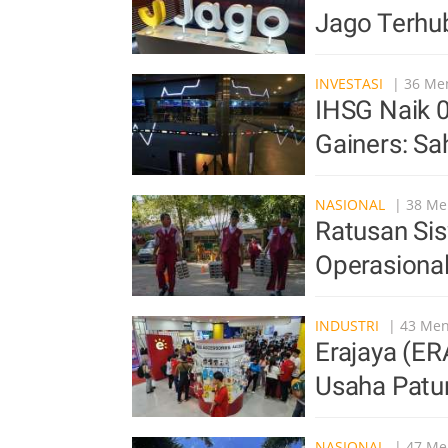
Jago Terhu
INVESTASI
| 36 Men
IHSG Naik 0
Gainers: S
NASIONAL
| 38 Men
Ratusan Si
Operasiona
INDUSTRI
| 43 Meni
Erajaya (ER
Usaha Patu
NASIONAL
| 47 Men