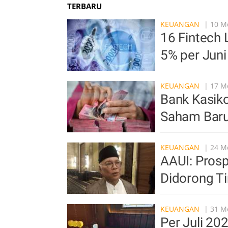
TERBARU
KEUANGAN
| 10 Me
16 Fintech 
5% per Jun
KEUANGAN
| 17 Me
Bank Kasiko
Saham Baru
KEUANGAN
| 24 Me
AAUI: Prosp
Didorong Ti
KEUANGAN
| 31 Me
Per Juli 20