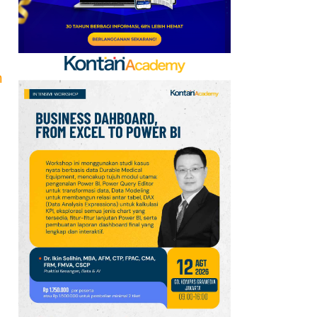
Indonesia Lolos ke
Semifinal
8
Promo JSM Superindo
m
7–9 Agustus 2026,
Minyak Goreng Rp37.900
hingga Buah Diskon 50%
9
Promo Alfamart Murah
Banget 7–13 Agustus
2026, Sunlight hingga
Bebelac Diskon
10
Prakiraan Cuaca Kota
Surabaya Hari Ini 7
Agustus 2026, Seluruh
Wilayah Cerah