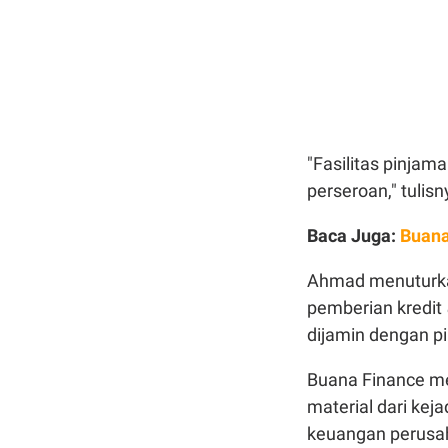
"Fasilitas pinjam
perseroan," tulis
Baca Juga:
Buana
Ahmad menuturkan
pemberian kredit
dijamin dengan p
Buana Finance men
material dari keja
keuangan perusa