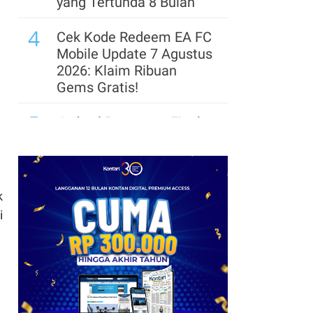
yang Tertunda 8 Bulan
4
Cek Kode Redeem EA FC
Mobile Update 7 Agustus
2026: Klaim Ribuan
Gems Gratis!
5
Jadwal Perempat Final
GOTF MLBB 2026: ONIC
dan Vitality Bersiap
Amankan Semifinal
k
6
Promo JSM Alfamart 7–
i
9 Agustus 2026, Minyak
Goreng 2 Liter Mulai
Rp41.500
7
Klasemen Grup A Piala
AFF 2026: Ini Skenario