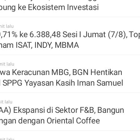
bung ke Ekosistem Investasi
it lalu
,71% ke 6.388,48 Sesi I Jumat (7/8), To
aham ISAT, INDY, MBMA
it lalu
swa Keracunan MBG, BGN Hentikan
l SPPG Yayasan Kasih Iman Samuel
t lalu
AA) Ekspansi di Sektor F&B, Bangun
ngan dengan Oriental Coffee
it lalu