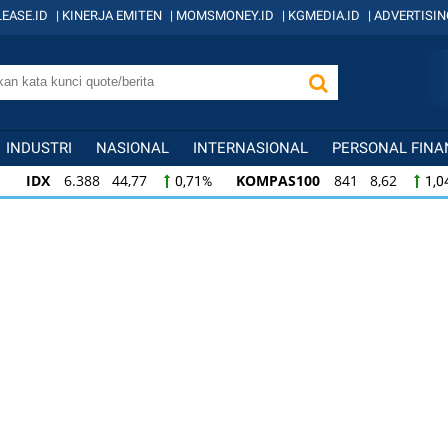
EASE.ID
|
KINERJA EMITEN
|
MOMSMONEY.ID
|
KGMEDIA.ID
|
ADVERTISIN
INDUSTRI
NASIONAL
INTERNASIONAL
PERSONAL FINA
IDX
6.388 44,77
KOMPAS100
841 8,62
0,71%
1,0
KOMPAS100
841 8,62
LQ45
638 7,02
1,04%
1,11
LQ45
638 7,02
ISSI
221 2,20
IDX3
1,11%
1,01%