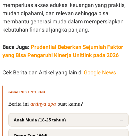
S
A
memperluas akses edukasi keuangan yang praktis,
A
G
T
E
mudah dipahami, dan relevan sehingga bisa
D
S
membantu generasi muda dalam mempersiapkan
A
T
kebutuhan finansial jangka panjang.
A
K
L
O
I
Baca Juga:
Prudential Beberkan Sejumlah Faktor
N
P
T
S
yang Bisa Pengaruhi Kinerja Unitlink pada 2026
A
U
N
S
T
Cek Berita dan Artikel yang lain di
Google News
V
JARINGAN
ANALISIS UNTUKMU
K
P
Berita ini
artinya apa
buat kamu?
O
R
N
E
T
S
Anak Muda (18-25 tahun)
→
A
S
N
R
A
E
Orang Tua / Wali
→