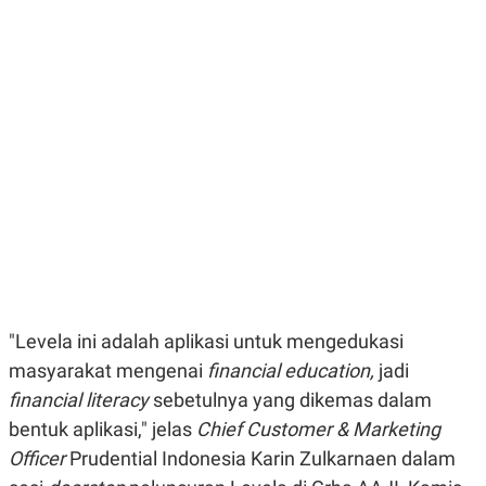
E
E
H
S
A
T
T
Y
A
L
N
E
E
A
N
N
G
A
L
L
I
I
S
S
H
I
S
E
K
X
O
E
L
C
O
U
M
"Levela ini adalah aplikasi untuk mengedukasi
T
masyarakat mengenai
financial education,
jadi
I
V
financial literacy
sebetulnya yang dikemas dalam
E
C
bentuk aplikasi," jelas
Chief Customer & Marketing
O
Officer
Prudential Indonesia Karin Zulkarnaen dalam
R
N