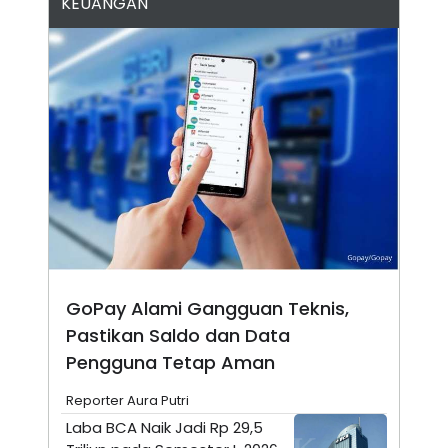
KEUANGAN
N
S
E
E
W
R
S
E
S
M
E
O
T
N
U
I
P
A
A
K
D
I
V
L
A
S
K
O
R
P
GoPay Alami Gangguan Teknis,
O
Pastikan Saldo dan Data
R
A
Pengguna Tetap Aman
S
I
Reporter Aura Putri
K
N
I
A
Laba BCA Naik Jadi Rp 29,5
L
T