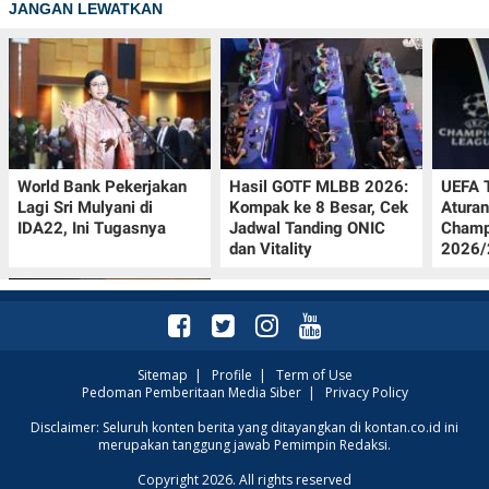
JANGAN LEWATKAN
World Bank Pekerjakan
Hasil GOTF MLBB 2026:
UEFA 
Lagi Sri Mulyani di
Kompak ke 8 Besar, Cek
Aturan
IDA22, Ini Tugasnya
Jadwal Tanding ONIC
Champ
dan Vitality
2026/2
Sitemap
|
Profile
|
Term of Use
Pedoman Pemberitaan Media Siber
|
Privacy Policy
Jadwal Persija vs Arema
Disclaimer: Seluruh konten berita yang ditayangkan di kontan.co.id ini
merupakan tanggung jawab Pemimpin Redaksi.
FC Perebutan Juara 3
Piala Presiden 2026,
Copyright 2026. All rights reserved
Kick-off Sore Ini