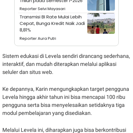
Triliun pada Semester I-2026
A
I
S
V
Reporter Selvi Mayasari
K
E
E
Transmisi BI Rate Mulai Lebih
M
Cepat, Bunga Kredit Naik Jadi
E
8,81%
N
T
Reporter Aura Putri
E
R
I
A
Sistem edukasi di Levela sendiri dirancang sederhana,
N
interaktif, dan mudah diterapkan melalui aplikasi
L
E
seluler dan situs web.
S
T
A
Ke depannya, Karin mengungkapkan target pengguna
R
I
Levela hingga akhir tahun ini bisa mencapai 100 ribu
pengguna serta bisa menyelesaikan setidaknya tiga
KANAL
modul pembelajaran yang disediakan.
P
I
Melalui Levela ini, diharapkan juga bisa berkontribusi
U
M