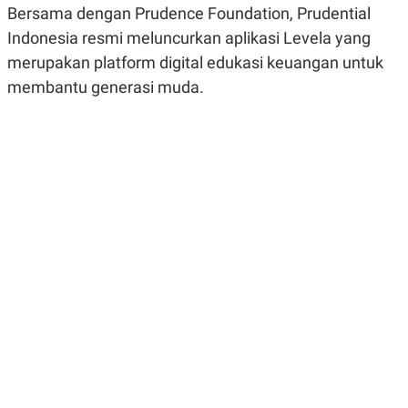
Bersama dengan Prudence Foundation, Prudential
R
G
S
I
Indonesia resmi meluncurkan aplikasi Levela yang
O
O
N
N
merupakan platform digital edukasi keuangan untuk
A
A
L
L
membantu generasi muda.
F
I
N
A
N
C
E
Y
C
A
A
N
R
G
I
T
T
E
A
R
H
.
U
.
.
K
L
E
I
S
F