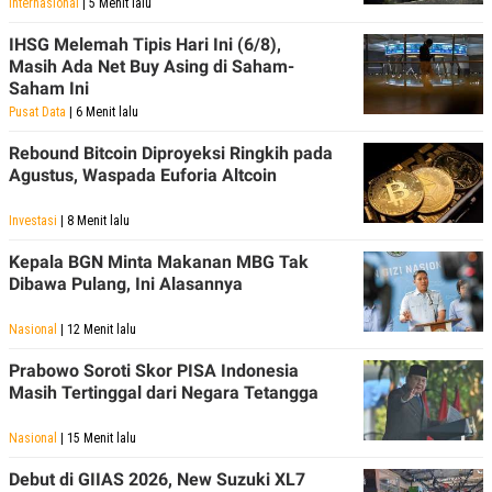
Internasional
| 5 Menit lalu
R
T
I
IHSG Melemah Tipis Hari Ini (6/8),
S
I
Masih Ada Net Buy Asing di Saham-
N
Saham Ini
G
Pusat Data
| 6 Menit lalu
K
G
Rebound Bitcoin Diproyeksi Ringkih pada
M
Agustus, Waspada Euforia Altcoin
E
D
I
Investasi
| 8 Menit lalu
A
.
Kepala BGN Minta Makanan MBG Tak
I
Dibawa Pulang, Ini Alasannya
D
Nasional
| 12 Menit lalu
SITEMAP
PROFILE
TERM
Prabowo Soroti Skor PISA Indonesia
OF
Masih Tertinggal dari Negara Tetangga
USE
PEDOMAN
Nasional
| 15 Menit lalu
PEMBERITAAN
SIBER
Debut di GIIAS 2026, New Suzuki XL7
PRIVACY