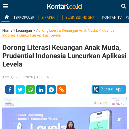
TERPOPULER
E-PAPER
BUSINESS INSIGHT
KONTAN TV
P
Home
>
keuangan
>
Dorong Literasi Keuangan Anak Muda, Prudential
Indonesia Luncurkan Aplikasi Levela
MY
Dorong Literasi Keuangan Anak Muda,
KONTAN
Prudential Indonesia Luncurkan Aplikasi
Daftar
Levela
Masuk
Kamis, 09 Juli 2026 | 16:03 WIB
Baca di App
BERITA
I
N
N
A
V
S
E
I
S
O
T
N