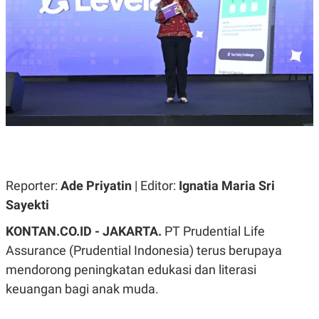
A
A
S
L
I
K
I
E
N
U
D
A
U
N
S
G
T
A
R
N
I
P
I
E
N
L
T
Reporter:
Ade Priyatin
| Editor:
Ignatia Maria Sri
U
E
A
R
Sayekti
N
N
G
A
KONTAN.CO.ID - JAKARTA.
PT Prudential Life
U
S
S
I
Assurance (Prudential Indonesia) terus berupaya
A
O
H
N
mendorong peningkatan edukasi dan literasi
A
A
L
keuangan bagi anak muda.
P
R
E
E