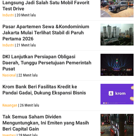
Langsung Jadi Salah Satu Mobil Favorit
POLICY
Test Drive
Industri
| 20 Menit lalu
Pasar Apartemen Sewa &Kondominium
Jakarta Mulai Terlihat Stabil di Paruh
Pertama 2026
Industri
| 21 Menit lalu
DKI Lanjutkan Persiapan Obligasi
Daerah, Tunggu Persetujuan Pemerintah
Pusat
Nasional
| 22 Menit lalu
Krom Bank Beri Fasilitas Kredit ke
Pandai Gadai, Dukung Ekspansi Bisnis
Keuangan
| 26 Menit lalu
Tak Semua Saham Dividen
Menguntungkan, Ini Emiten yang Masih
Beri Capital Gain
Investasi
| 28 Menit lalu