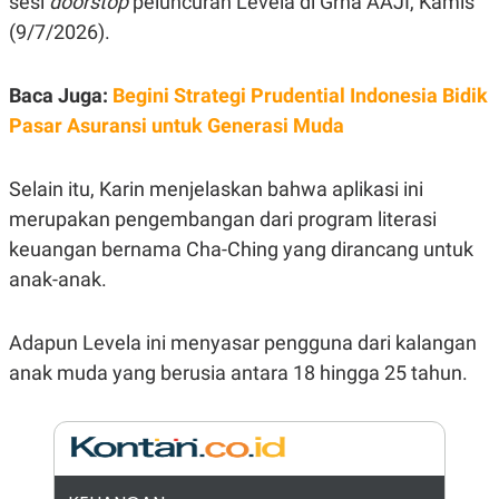
sesi
doorstop
peluncuran Levela di Grha AAJI, Kamis
E
R
(9/7/2026).
F
B
O
U
K
S
Baca Juga:
Begini Strategi Prudential Indonesia Bidik
U
I
Pasar Asuransi untuk Generasi Muda
S
N
E
S
S
Selain itu, Karin menjelaskan bahwa aplikasi ini
I
N
merupakan pengembangan dari program literasi
S
keuangan bernama Cha-Ching yang dirancang untuk
I
G
anak-anak.
H
T
S
B
Adapun Levela ini menyasar pengguna dari kalangan
T
E
O
L
anak muda yang berusia antara 18 hingga 25 tahun.
C
A
K
N
S
J
E
A
T
O
U
N
P