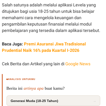
S
A
Salah satunya adalah melalui aplikasi Levela yang
A
G
T
E
ditujukan bagi usia 18-25 tahun untuk bisa belajar
D
S
A
memahami cara mengelola keuangan dan
T
pengambilan keputusan finansial melalui modul
A
pembelajaran yang tersedia dalam aplikasi tersebut.
K
L
O
I
N
P
T
S
Baca Juga:
Premi Asuransi Jiwa Tradisional
A
U
N
S
Prudential Naik 16% pada Kuartal I-2026
T
V
Cek Berita dan Artikel yang lain di
Google News
JARINGAN
ANALISIS UNTUKMU
K
P
O
R
Berita ini
artinya apa
buat kamu?
N
E
T
S
A
S
N
R
Generasi Muda (18-25 Tahun)
→
A
E