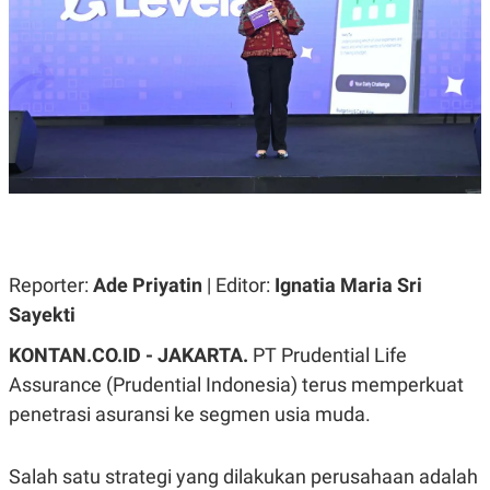
A
A
S
L
I
K
I
E
N
U
D
A
U
N
S
G
T
A
R
N
I
P
I
E
N
L
T
Reporter:
Ade Priyatin
| Editor:
Ignatia Maria Sri
U
E
A
R
Sayekti
N
N
G
A
KONTAN.CO.ID - JAKARTA.
PT Prudential Life
U
S
S
I
Assurance (Prudential Indonesia) terus memperkuat
A
O
H
N
penetrasi asuransi ke segmen usia muda.
A
A
L
P
R
Salah satu strategi yang dilakukan perusahaan adalah
E
E