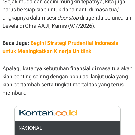
"Sejak muda dan sedini mungkin tepatnya, kita juga
E
R
harus bersiap-siap untuk dana nanti di masa tua,"
F
B
ungkapnya dalam sesi
doorstop
di agenda peluncuran
O
U
K
S
Levela di Ghra AAJI, Kamis (9/7/2026).
U
I
S
N
E
Baca Juga:
Begini Strategi Prudential Indonesia
S
S
untuk Meningkatkan Kinerja Unitlink
I
N
S
I
Apalagi, katanya kebutuhan finansial di masa tua akan
G
kian penting seiring dengan populasi lanjut usia yang
H
T
kian bertambah serta tingkat mortalitas yang terus
S
B
membaik.
T
E
O
L
C
A
K
N
S
J
E
A
T
O
NASIONAL
U
N
P