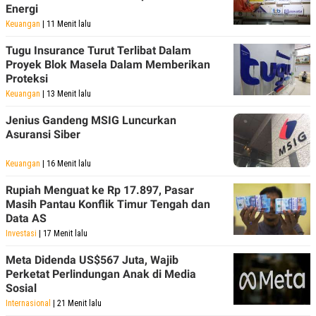
Energi
POLICY
Keuangan
| 11 Menit lalu
Tugu Insurance Turut Terlibat Dalam
Proyek Blok Masela Dalam Memberikan
Proteksi
Keuangan
| 13 Menit lalu
Jenius Gandeng MSIG Luncurkan
Asuransi Siber
Keuangan
| 16 Menit lalu
Rupiah Menguat ke Rp 17.897, Pasar
Masih Pantau Konflik Timur Tengah dan
Data AS
Investasi
| 17 Menit lalu
Meta Didenda US$567 Juta, Wajib
Perketat Perlindungan Anak di Media
Sosial
Internasional
| 21 Menit lalu