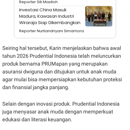
Reporter Siti Masitoh
A
I
S
V
Investasi China Masuk
K
E
Madura, Kawasan Industri
E
M
Wiraraja Siap Dikembangkan
E
N
Reporter Nurtiandriyani Simamora
T
E
R
Seiring hal tersebut, Karin menjelaskan bahwa awal
I
A
tahun 2026 Prudential Indonesia telah meluncurkan
N
produk bernama PRUMapan yang merupakan
L
E
asuransi dwiguna dan ditujukan untuk anak muda
S
agar mulai bisa mempersiapkan kebutuhan proteksi
T
A
dan finansial jangka panjang.
R
I
Selain dengan inovasi produk. Prudential Indonesia
KANAL
juga menyasar anak muda dengan memperkuat
edukasi dan literasi keuangan.
P
I
U
M