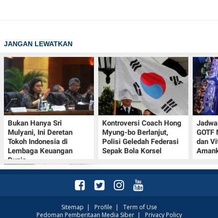
JANGAN LEWATKAN
Bukan Hanya Sri
Kontroversi Coach Hong
Jadwal
Mulyani, Ini Deretan
Myung-bo Berlanjut,
GOTF 
Tokoh Indonesia di
Polisi Geledah Federasi
dan Vi
Lembaga Keuangan
Sepak Bola Korsel
Amank
Dunia
Sitemap
|
Profile
|
Term of Use
Pedoman Pemberitaan Media Siber
|
Privacy Policy