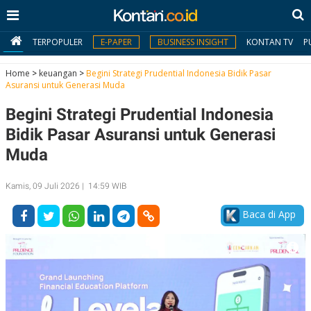
TERPOPULER
E-PAPER
BUSINESS INSIGHT
KONTAN TV
P
Home
>
keuangan
>
Begini Strategi Prudential Indonesia Bidik Pasar
Asuransi untuk Generasi Muda
MY
Begini Strategi Prudential Indonesia
KONTAN
Bidik Pasar Asuransi untuk Generasi
Daftar
Muda
Masuk
Kamis, 09 Juli 2026 | 14:59 WIB
Baca di App
BERITA
I
N
N
A
V
S
E
I
S
O
T
N