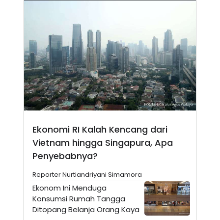
N
S
E
E
W
R
S
E
S
M
E
O
T
N
U
I
P
A
A
K
D
I
V
L
A
S
K
Ekonomi RI Kalah Kencang dari
O
R
Vietnam hingga Singapura, Apa
P
Penyebabnya?
O
R
A
Reporter Nurtiandriyani Simamora
S
Ekonom Ini Menduga
I
Konsumsi Rumah Tangga
K
N
I
A
Ditopang Belanja Orang Kaya
L
T