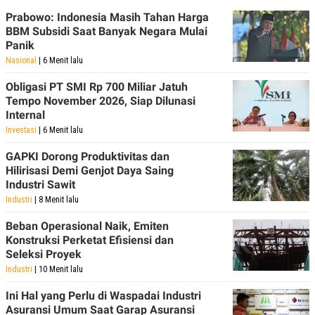
R
T
Prabowo: Indonesia Masih Tahan Harga
I
S
BBM Subsidi Saat Banyak Negara Mulai
I
Panik
N
Nasional
| 6 Menit lalu
G
K
Obligasi PT SMI Rp 700 Miliar Jatuh
G
Tempo November 2026, Siap Dilunasi
M
E
Internal
D
Investasi
| 6 Menit lalu
I
A
GAPKI Dorong Produktivitas dan
.
Hilirisasi Demi Genjot Daya Saing
I
D
Industri Sawit
Industri
| 8 Menit lalu
Beban Operasional Naik, Emiten
SITEMAP
PROFILE
TERM
Konstruksi Perketat Efisiensi dan
OF
Seleksi Proyek
USE
Industri
| 10 Menit lalu
PEDOMAN
PEMBERITAAN
Ini Hal yang Perlu di Waspadai Industri
SIBER
Asuransi Umum Saat Garap Asuransi
PRIVACY