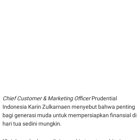
E
E
H
S
A
T
T
Y
A
L
N
E
E
A
N
N
G
A
L
L
I
I
S
S
H
I
S
E
K
X
O
E
L
C
O
U
M
Chief Customer & Marketing Officer
Prudential
T
Indonesia Karin Zulkarnaen menyebut bahwa penting
I
V
bagi generasi muda untuk mempersiapkan finansial di
E
C
hari tua sedini mungkin.
O
R
N