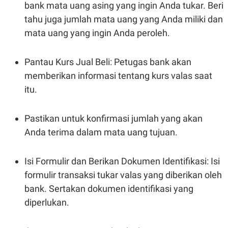
A
I
bank mata uang asing yang ingin Anda tukar. Beri
S
V
tahu juga jumlah mata uang yang Anda miliki dan
K
E
E
mata uang yang ingin Anda peroleh.
M
E
N
T
Pantau Kurs Jual Beli: Petugas bank akan
E
memberikan informasi tentang kurs valas saat
R
I
itu.
A
N
L
Pastikan untuk konfirmasi jumlah yang akan
E
S
Anda terima dalam mata uang tujuan.
T
A
R
Isi Formulir dan Berikan Dokumen Identifikasi: Isi
I
formulir transaksi tukar valas yang diberikan oleh
bank. Sertakan dokumen identifikasi yang
KANAL
diperlukan.
P
I
U
M