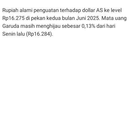
R
G
S
I
Rupiah alami penguatan terhadap dollar AS ke level
O
O
Rp16.275 di pekan kedua bulan Juni 2025. Mata uang
N
N
A
A
Garuda masih menghijau sebesar 0,13% dari hari
L
L
F
Senin lalu (Rp16.284).
I
N
A
N
C
E
Y
C
A
A
N
R
G
I
T
T
E
A
R
H
.
U
.
.
K
L
E
I
S
F