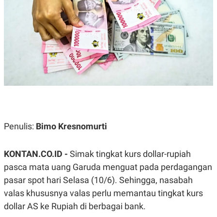
A
A
S
L
I
K
I
E
N
U
D
A
U
N
S
G
T
A
R
N
I
P
I
E
N
L
T
Penulis:
Bimo Kresnomurti
U
E
A
R
N
N
G
A
KONTAN.CO.ID -
Simak tingkat kurs dollar-rupiah
U
S
S
I
pasca mata uang Garuda menguat pada perdagangan
A
O
pasar spot hari Selasa (10/6). Sehingga, nasabah
H
N
A
A
valas khususnya valas perlu memantau tingkat kurs
L
dollar AS ke Rupiah di berbagai bank.
P
R
E
E