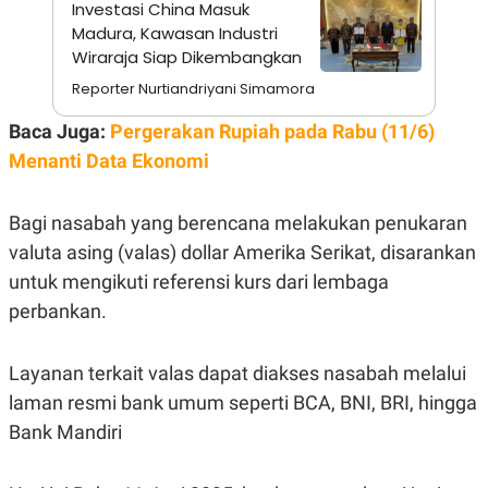
Investasi China Masuk
R
T
I
Madura, Kawasan Industri
S
Wiraraja Siap Dikembangkan
I
N
Reporter Nurtiandriyani Simamora
G
K
Baca Juga:
Pergerakan Rupiah pada Rabu (11/6)
G
Menanti Data Ekonomi
M
E
D
I
Bagi nasabah yang berencana melakukan penukaran
A
.
valuta asing (valas) dollar Amerika Serikat, disarankan
I
untuk mengikuti referensi kurs dari lembaga
D
perbankan.
SITEMAP
PROFILE
TERM
Layanan terkait valas dapat diakses nasabah melalui
OF
USE
laman resmi bank umum seperti BCA, BNI, BRI, hingga
PEDOMAN
Bank Mandiri
PEMBERITAAN
SIBER
PRIVACY