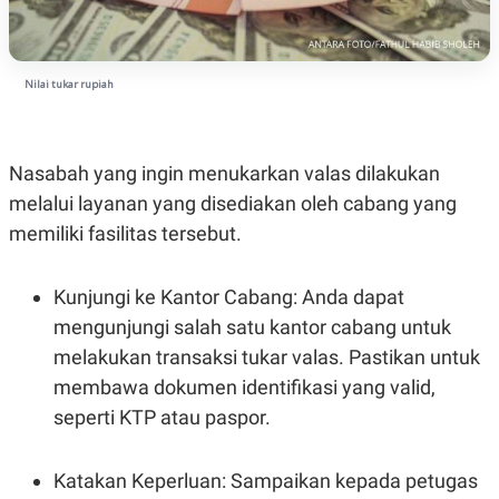
N
S
E
E
W
R
S
E
Nilai tukar rupiah
S
M
E
O
T
N
U
I
P
A
Nasabah yang ingin menukarkan valas dilakukan
A
K
melalui layanan yang disediakan oleh cabang yang
D
I
V
L
memiliki fasilitas tersebut.
A
S
K
Kunjungi ke Kantor Cabang: Anda dapat
O
R
mengunjungi salah satu kantor cabang untuk
P
O
melakukan transaksi tukar valas. Pastikan untuk
R
membawa dokumen identifikasi yang valid,
A
S
seperti KTP atau paspor.
I
K
N
I
A
Katakan Keperluan: Sampaikan kepada petugas
L
T