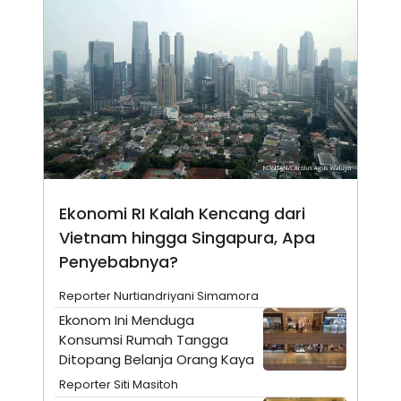
C
L
A
E
D
A
E
S
M
E
Y
.
I
D
L
K
A
I
N
N
G
E
G
R
A
J
Ekonomi RI Kalah Kencang dari
N
A
A
E
Vietnam hingga Singapura, Apa
N
M
C
I
Penyebabnya?
E
T
T
E
Reporter Nurtiandriyani Simamora
A
N
K
Ekonom Ini Menduga
E
A
Konsumsi Rumah Tangga
P
D
Ditopang Belanja Orang Kaya
A
V
P
E
Reporter Siti Masitoh
E
R