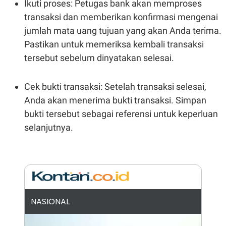
Ikuti proses: Petugas bank akan memproses
S
A
A
G
transaksi dan memberikan konfirmasi mengenai
T
E
D
S
jumlah mata uang tujuan yang akan Anda terima.
A
Pastikan untuk memeriksa kembali transaksi
T
A
tersebut sebelum dinyatakan selesai.
K
L
O
I
N
P
Cek bukti transaksi: Setelah transaksi selesai,
T
S
A
U
Anda akan menerima bukti transaksi. Simpan
N
S
bukti tersebut sebagai referensi untuk keperluan
T
V
selanjutnya.
JARINGAN
K
P
O
R
N
E
T
S
NASIONAL
A
S
N
R
A
E