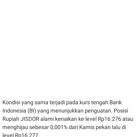
E
E
H
S
A
T
T
Y
A
L
N
E
E
A
N
N
G
A
L
L
I
I
S
S
H
I
S
E
K
X
O
E
L
C
O
U
M
T
Kondisi yang sama terjadi pada kurs tengah Bank
I
V
Indonesia (BI) yang menunjukkan penguatan. Posisi
E
Rupiah JISDOR alami kenaikan ke level Rp16.276 atau
C
O
menghijau sebesar 0,001% dari Kamis pekan lalu di
R
N
level Rp16.277.