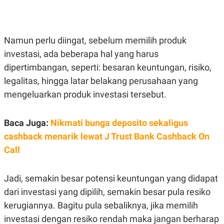
E
E
H
S
A
T
T
Y
A
L
Namun perlu diingat, sebelum memilih produk
N
E
investasi, ada beberapa hal yang harus
E
A
N
N
dipertimbangan, seperti: besaran keuntungan, risiko,
G
A
L
L
legalitas, hingga latar belakang perusahaan yang
I
I
mengeluarkan produk investasi tersebut.
S
S
H
I
S
Baca Juga:
Nikmati bunga deposito sekaligus
E
K
X
O
cashback menarik lewat J Trust Bank Cashback On
E
L
C
O
Call
U
M
T
I
Jadi, semakin besar potensi keuntungan yang didapat
V
E
dari investasi yang dipilih, semakin besar pula resiko
C
O
kerugiannya. Bagitu pula sebaliknya, jika memilih
R
investasi dengan resiko rendah maka jangan berharap
N