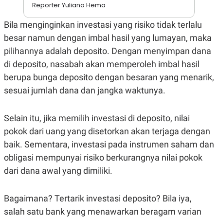
A
I
Reporter Yuliana Hema
S
V
K
E
Bila menginginkan investasi yang risiko tidak terlalu
E
M
besar namun dengan imbal hasil yang lumayan, maka
E
pilihannya adalah deposito. Dengan menyimpan dana
N
T
di deposito, nasabah akan memperoleh imbal hasil
E
R
berupa bunga deposito dengan besaran yang menarik,
I
A
sesuai jumlah dana dan jangka waktunya.
N
L
Selain itu, jika memilih investasi di deposito, nilai
E
S
pokok dari uang yang disetorkan akan terjaga dengan
T
A
baik. Sementara, investasi pada instrumen saham dan
R
I
obligasi mempunyai risiko berkurangnya nilai pokok
dari dana awal yang dimiliki.
KANAL
Bagaimana? Tertarik investasi deposito? Bila iya,
P
I
salah satu bank yang menawarkan beragam varian
U
M