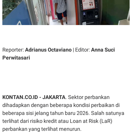
A
A
S
L
I
K
I
E
N
U
D
A
U
N
S
G
T
Reporter:
Adrianus Octaviano
| Editor:
Anna Suci
A
R
N
I
Perwitasari
P
I
E
N
L
T
U
E
A
R
N
N
G
A
U
S
KONTAN.CO.ID - JAKARTA
. Sektor perbankan
S
I
dihadapkan dengan beberapa kondisi perbaikan di
A
O
H
N
beberapa sisi jelang tahun baru 2026. Salah satunya
A
A
L
terlihat dari risiko kredit atau Loan at Risk (LaR)
P
R
perbankan yang terlihat menurun.
E
E