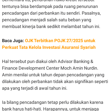
C
L
A
E
tentunya bisa berdampak pada ruang penurunan
D
A
pencadangan dari perbankan itu sendiri. Pasalnya,
E
S
M
E
pencadangan menjadi salah satu beban yang
Y
.
I
membuat kinerja bank sedikit melambat tahun ini.
D
L
K
A
I
Baca Juga:
OJK Terbitkan POJK 27/2025 untuk
N
N
Perkuat Tata Kelola Investasi Asuransi Syariah
G
E
G
R
A
J
N
A
Hal tersebut pun diakui oleh Advisor Banking &
A
E
N
M
Finance Development Center Moch Amin Nurdin.
C
I
Amin menilai untuk tahun depan pencadangan yang
E
T
T
E
dilakukan oleh perbankan tidak akan signifikan seperti
A
N
K
apa yang terjadi di awal tahun ini.
E
A
P
D
A
V
Ia bilang pencadangan tetap perlu dilakukan karena
P
E
bank harus hati-hati. Harapannya, untuk menjaga
E
R