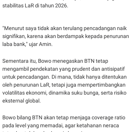
R
T
stabilitas LaR di tahun 2026.
I
S
I
N
G
"Menurut saya tidak akan terulang pencadangan naik
K
signifikan, karena akan berdampak kepada penurunan
G
M
laba bank," ujar Amin.
E
D
I
Sementara itu, Bowo menegaskan BTN tetap
A
.
mengambil pendekatan yang prudent dan antisipatif
I
D
untuk pencadangan. Di mana, tidak hanya ditentukan
oleh penurunan LaR, tetapi juga mempertimbangkan
volatilitas ekonomi, dinamika suku bunga, serta risiko
SITEMAP
PROFILE
TERM
eksternal global.
OF
USE
PEDOMAN
Bowo bilang BTN akan tetap menjaga coverage ratio
PEMBERITAAN
SIBER
pada level yang memadai, agar ketahanan neraca
PRIVACY