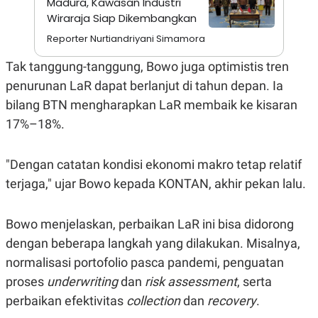
Madura, Kawasan Industri
A
I
S
V
Wiraraja Siap Dikembangkan
K
E
Reporter Nurtiandriyani Simamora
E
M
E
Tak tanggung-tanggung, Bowo juga optimistis tren
N
T
penurunan LaR dapat berlanjut di tahun depan. Ia
E
bilang BTN mengharapkan LaR membaik ke kisaran
R
I
17%–18%.
A
N
L
"Dengan catatan kondisi ekonomi makro tetap relatif
E
S
terjaga," ujar Bowo kepada KONTAN, akhir pekan lalu.
T
A
R
Bowo menjelaskan, perbaikan LaR ini bisa didorong
I
dengan beberapa langkah yang dilakukan. Misalnya,
normalisasi portofolio pasca pandemi, penguatan
KANAL
proses
underwriting
dan
risk assessment
, serta
P
I
perbaikan efektivitas
collection
dan
recovery
.
U
M