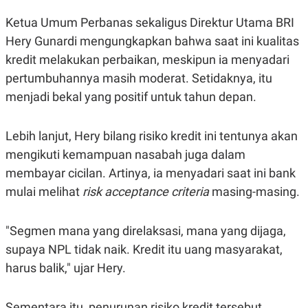
S
A
A
G
Ketua Umum Perbanas sekaligus Direktur Utama BRI
T
E
D
S
Hery Gunardi mengungkapkan bahwa saat ini kualitas
A
kredit melakukan perbaikan, meskipun ia menyadari
T
A
pertumbuhannya masih moderat. Setidaknya, itu
K
L
menjadi bekal yang positif untuk tahun depan.
O
I
N
P
T
S
A
U
Lebih lanjut, Hery bilang risiko kredit ini tentunya akan
N
S
mengikuti kemampuan nasabah juga dalam
T
V
membayar cicilan. Artinya, ia menyadari saat ini bank
mulai melihat
risk acceptance criteria
masing-masing.
JARINGAN
"Segmen mana yang direlaksasi, mana yang dijaga,
K
P
O
R
supaya NPL tidak naik. Kredit itu uang masyarakat,
N
E
harus balik," ujar Hery.
T
S
A
S
N
R
A
E
Sementara itu, penurunan risiko kredit tersebut