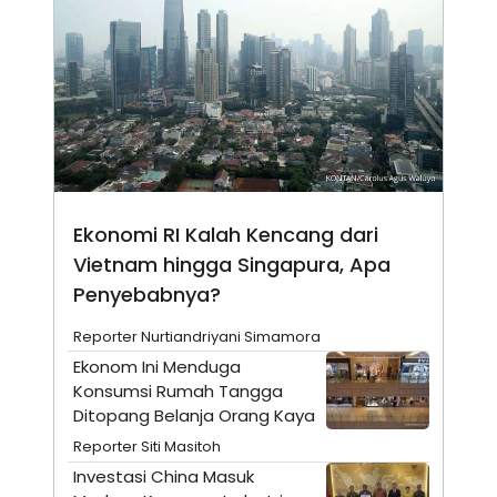
N
S
E
E
W
R
S
E
S
M
E
O
T
N
U
I
P
A
A
K
D
I
V
L
Ekonomi RI Kalah Kencang dari
A
Vietnam hingga Singapura, Apa
S
K
Penyebabnya?
O
R
P
Reporter Nurtiandriyani Simamora
O
Ekonom Ini Menduga
R
A
Konsumsi Rumah Tangga
S
Ditopang Belanja Orang Kaya
I
Reporter Siti Masitoh
K
N
I
A
Investasi China Masuk
L
T