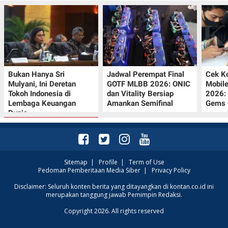
Bukan Hanya Sri
Jadwal Perempat Final
Cek K
Mulyani, Ini Deretan
GOTF MLBB 2026: ONIC
Mobil
Tokoh Indonesia di
dan Vitality Bersiap
2026:
Lembaga Keuangan
Amankan Semifinal
Gems G
Dunia
Sitemap
|
Profile
|
Term of Use
Pedoman Pemberitaan Media Siber
|
Privacy Policy
Promo JSM Superindo
Disclaimer: Seluruh konten berita yang ditayangkan di kontan.co.id ini
merupakan tanggung jawab Pemimpin Redaksi.
7–9 Agustus 2026,
Minyak Goreng
Copyright 2026. All rights reserved
Rp37.900 hingga Buah
Diskon 50%