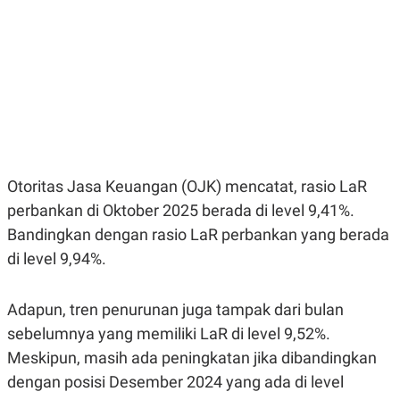
E
E
H
S
A
T
T
Y
A
L
N
E
E
A
N
N
G
A
L
L
I
I
S
S
H
I
Otoritas Jasa Keuangan (OJK) mencatat, rasio LaR
S
perbankan di Oktober 2025 berada di level 9,41%.
E
K
Bandingkan dengan rasio LaR perbankan yang berada
X
O
E
L
di level 9,94%.
C
O
U
M
T
I
Adapun, tren penurunan juga tampak dari bulan
V
sebelumnya yang memiliki LaR di level 9,52%.
E
C
Meskipun, masih ada peningkatan jika dibandingkan
O
R
dengan posisi Desember 2024 yang ada di level
N