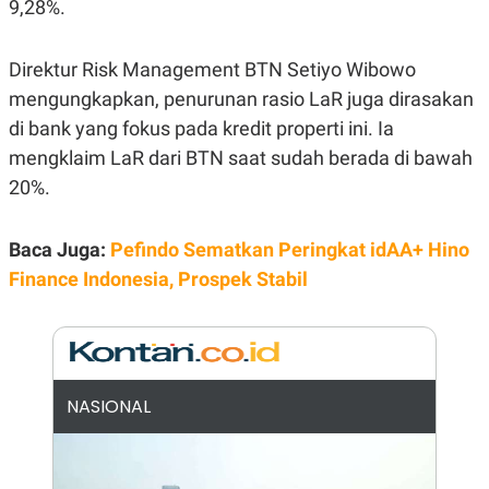
9,28%.
E
R
F
B
Direktur Risk Management BTN Setiyo Wibowo
O
U
K
S
mengungkapkan, penurunan rasio LaR juga dirasakan
U
I
S
N
di bank yang fokus pada kredit properti ini. Ia
E
mengklaim LaR dari BTN saat sudah berada di bawah
S
S
20%.
I
N
S
I
Baca Juga:
Pefindo Sematkan Peringkat idAA+ Hino
G
Finance Indonesia, Prospek Stabil
H
T
S
B
T
E
O
L
C
A
K
N
NASIONAL
S
J
E
A
T
O
U
N
P