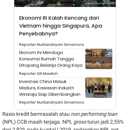
A
I
S
V
K
E
E
Ekonomi RI Kalah Kencang dari
M
Vietnam hingga Singapura, Apa
E
N
Penyebabnya?
T
E
R
Reporter Nurtiandriyani Simamora
I
Ekonom Ini Menduga
A
N
Konsumsi Rumah Tangga
Ditopang Belanja Orang Kaya
L
E
Reporter Siti Masitoh
S
T
Investasi China Masuk
A
Madura, Kawasan Industri
R
I
Wiraraja Siap Dikembangkan
Reporter Nurtiandriyani Simamora
KANAL
Rasio kredit bermasalah atau
non performing loan
(NPL) CCB masih terjaga. NPL
gross
turun jadi 2,55%
P
I
U
M
dari 2,82% pada kuartal I 2019, sedangkan NPL net