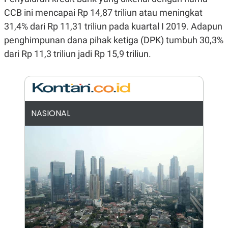
N
S
CCB ini mencapai Rp 14,87 triliun atau meningkat
E
E
31,4% dari Rp 11,31 triliun pada kuartal I 2019. Adapun
W
R
S
E
penghimpunan dana pihak ketiga (DPK) tumbuh 30,3%
S
M
E
O
dari Rp 11,3 triliun jadi Rp 15,9 triliun.
T
N
U
I
P
A
A
K
D
I
V
L
NASIONAL
A
S
K
O
R
P
O
R
A
S
I
K
N
I
A
L
T