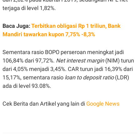
S
A
A
G
terjaga di level 1,82%.
T
E
D
S
A
Baca Juga:
Terbitkan obligasi Rp 1 triliun, Bank
T
A
Mandiri tawarkan kupon 7,75% -8,3%
K
L
O
I
N
P
Sementara rasio BOPO perseroan meningkat jadi
T
S
106,84% dari 97,72%.
Net interest margin
(NIM) turun
A
U
N
S
dari 4,05% menjadi 3,45%. CAR turun jadi 16,39% dari
T
V
15,17%, sementara rasio
loan to deposit ratio
(LDR)
ada di level 93.08%.
JARINGAN
Cek Berita dan Artikel yang lain di
Google News
K
P
O
R
N
E
T
S
A
S
N
R
A
E