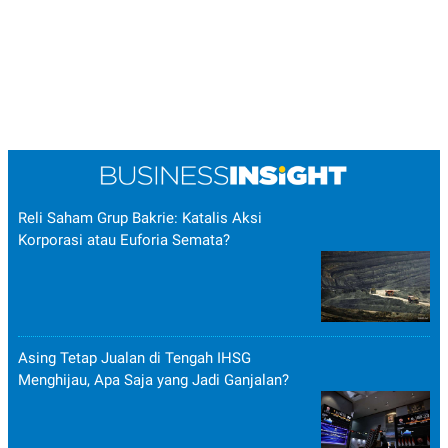
Reli Saham Grup Bakrie: Katalis Aksi
Korporasi atau Euforia Semata?
Asing Tetap Jualan di Tengah IHSG
Menghijau, Apa Saja yang Jadi Ganjalan?