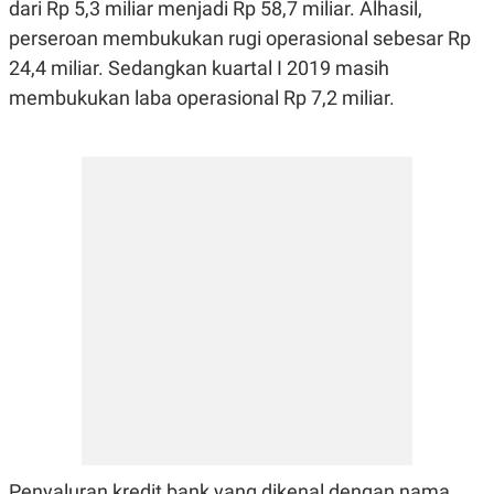
E
dari Rp 5,3 miliar menjadi Rp 58,7 miliar. Alhasil,
R
perseroan membukukan rugi operasional sebesar Rp
F
B
24,4 miliar. Sedangkan kuartal I 2019 masih
O
U
K
S
membukukan laba operasional Rp 7,2 miliar.
U
I
S
N
E
S
S
I
N
S
I
G
H
T
S
B
T
E
O
L
C
A
K
N
S
J
E
A
T
O
U
N
P
Penyaluran kredit bank yang dikenal dengan nama