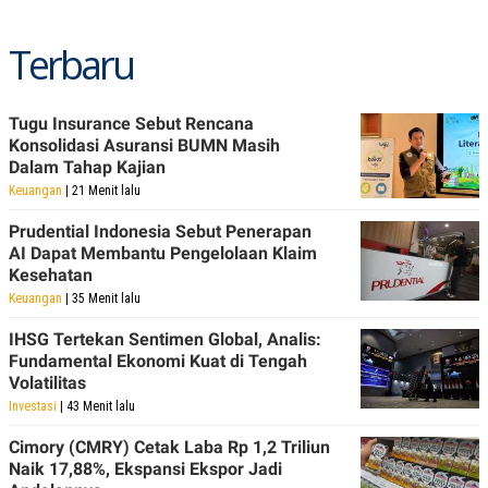
C
L
A
E
D
A
Terbaru
E
S
M
E
Y
.
I
Tugu Insurance Sebut Rencana
D
Konsolidasi Asuransi BUMN Masih
L
K
Dalam Tahap Kajian
A
I
N
N
Keuangan
| 21 Menit lalu
G
E
G
R
Prudential Indonesia Sebut Penerapan
A
J
AI Dapat Membantu Pengelolaan Klaim
N
A
Kesehatan
A
E
N
M
Keuangan
| 35 Menit lalu
C
I
E
T
IHSG Tertekan Sentimen Global, Analis:
T
E
Fundamental Ekonomi Kuat di Tengah
A
N
Volatilitas
K
Investasi
| 43 Menit lalu
E
A
P
D
A
V
Cimory (CMRY) Cetak Laba Rp 1,2 Triliun
P
E
Naik 17,88%, Ekspansi Ekspor Jadi
E
R