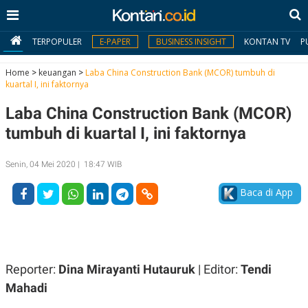
TERPOPULER
E-PAPER
BUSINESS INSIGHT
KONTAN TV
P
Home
>
keuangan
>
Laba China Construction Bank (MCOR) tumbuh di
kuartal I, ini faktornya
MY
Laba China Construction Bank (MCOR)
KONTAN
tumbuh di kuartal I, ini faktornya
Daftar
Senin, 04 Mei 2020 | 18:47 WIB
Masuk
Baca di App
BERITA
I
N
N
A
Reporter:
Dina Mirayanti Hutauruk
| Editor:
Tendi
V
S
E
I
Mahadi
S
O
T
N