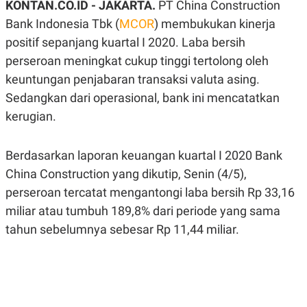
KONTAN.CO.ID - JAKARTA.
PT China Construction
A
A
S
L
Bank Indonesia Tbk (
MCOR
) membukukan kinerja
I
positif sepanjang kuartal I 2020. Laba bersih
K
I
perseroan meningkat cukup tinggi tertolong oleh
E
N
U
D
keuntungan penjabaran transaksi valuta asing.
A
U
N
S
Sedangkan dari operasional, bank ini mencatatkan
G
T
kerugian.
A
R
N
I
P
I
Berdasarkan laporan keuangan kuartal I 2020 Bank
E
N
L
T
China Construction yang dikutip, Senin (4/5),
U
E
A
R
perseroan tercatat mengantongi laba bersih Rp 33,16
N
N
miliar atau tumbuh 189,8% dari periode yang sama
G
A
U
S
tahun sebelumnya sebesar Rp 11,44 miliar.
S
I
A
O
H
N
A
A
L
P
R
E
E