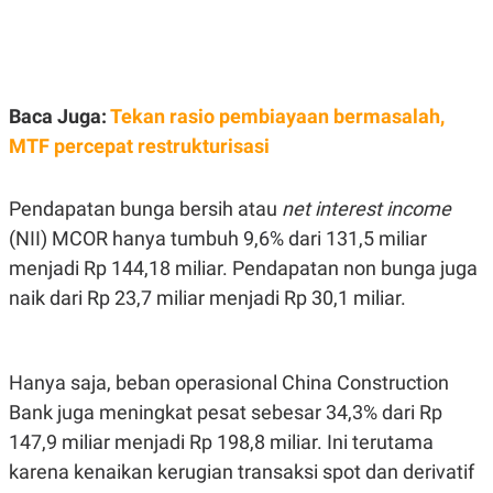
E
E
H
S
A
T
T
Y
A
L
N
E
Baca Juga:
Tekan rasio pembiayaan bermasalah,
E
A
N
N
MTF percepat restrukturisasi
G
A
L
L
I
I
S
S
Pendapatan bunga bersih atau
net interest income
H
I
(NII) MCOR hanya tumbuh 9,6% dari 131,5 miliar
S
menjadi Rp 144,18 miliar. Pendapatan non bunga juga
E
K
X
O
naik dari Rp 23,7 miliar menjadi Rp 30,1 miliar.
E
L
C
O
U
M
T
I
Hanya saja, beban operasional China Construction
V
Bank juga meningkat pesat sebesar 34,3% dari Rp
E
C
147,9 miliar menjadi Rp 198,8 miliar. Ini terutama
O
R
karena kenaikan kerugian transaksi spot dan derivatif
N