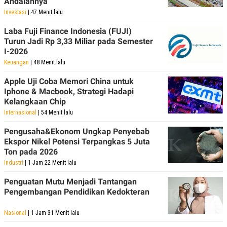
Andalannya
R
T
I
Investasi
| 47 Menit lalu
S
I
Laba Fuji Finance Indonesia (FUJI)
N
Turun Jadi Rp 3,33 Miliar pada Semester
G
I-2026
K
Keuangan
| 48 Menit lalu
G
M
Apple Uji Coba Memori China untuk
E
D
Iphone & Macbook, Strategi Hadapi
I
Kelangkaan Chip
A
Internasional
| 54 Menit lalu
.
I
Pengusaha&Ekonom Ungkap Penyebab
D
Ekspor Nikel Potensi Terpangkas 5 Juta
Ton pada 2026
Industri
| 1 Jam 22 Menit lalu
SITEMAP
PROFILE
TERM
OF
Penguatan Mutu Menjadi Tantangan
USE
Pengembangan Pendidikan Kedokteran
PEDOMAN
PEMBERITAAN
Nasional
| 1 Jam 31 Menit lalu
SIBER
PRIVACY