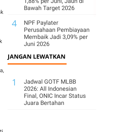
1,88% per Juni, Jauh di
Bawah Target 2026
nk
4
NPF Paylater
Perusahaan Pembiayaan
Membaik Jadi 3,09% per
k
Juni 2026
JANGAN LEWATKAN
5
OJK Nilai Implementasi
AI Dapat Berdampak
a,
Positif bagi Industri
1
Fintech Lending
Jadwal GOTF MLBB
2026: All Indonesian
Final, ONIC Incar Status
Juara Bertahan
ti