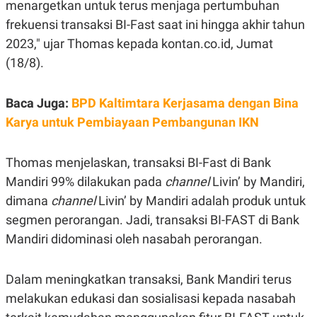
E
menargetkan untuk terus menjaga pertumbuhan
R
frekuensi transaksi BI-Fast saat ini hingga akhir tahun
F
B
2023," ujar Thomas kepada kontan.co.id, Jumat
O
U
K
S
(18/8).
U
I
S
N
E
S
Baca Juga:
BPD Kaltimtara Kerjasama dengan Bina
S
Karya untuk Pembiayaan Pembangunan IKN
I
N
S
I
Thomas menjelaskan, transaksi BI-Fast di Bank
G
Mandiri 99% dilakukan pada
channel
Livin’ by Mandiri,
H
T
dimana
channel
Livin’ by Mandiri adalah produk untuk
S
B
segmen perorangan. Jadi, transaksi BI-FAST di Bank
T
E
O
L
Mandiri didominasi oleh nasabah perorangan.
C
A
K
N
S
J
Dalam meningkatkan transaksi, Bank Mandiri terus
E
A
T
O
melakukan edukasi dan sosialisasi kepada nasabah
U
N
P