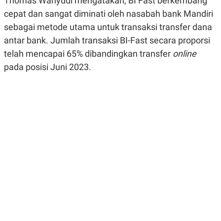
Thomas Wahyudi mengatakan, BI Fast berkembang
R
G
cepat dan sangat diminati oleh nasabah bank Mandiri
S
I
O
O
sebagai metode utama untuk transaksi transfer dana
N
N
A
A
antar bank. Jumlah transaksi BI-Fast secara proporsi
L
L
telah mencapai 65% dibandingkan transfer
online
F
I
pada posisi Juni 2023.
N
A
N
C
E
Y
C
A
A
N
R
G
I
T
T
E
A
R
H
.
U
.
.
K
L
E
I
S
F