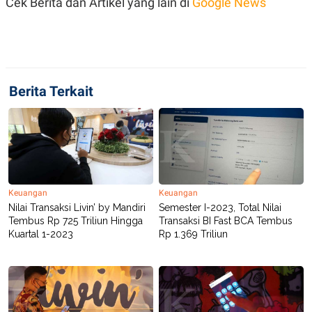
Cek Berita dan Artikel yang lain di
Google News
S
A
A
G
T
E
D
S
A
T
A
K
L
Berita Terkait
O
I
N
P
T
S
A
U
N
S
T
V
Keuangan
Keuangan
JARINGAN
Nilai Transaksi Livin’ by Mandiri
Semester I-2023, Total Nilai
Tembus Rp 725 Triliun Hingga
Transaksi BI Fast BCA Tembus
Kuartal 1-2023
Rp 1.369 Triliun
K
P
O
R
N
E
T
S
A
S
N
R
A
E