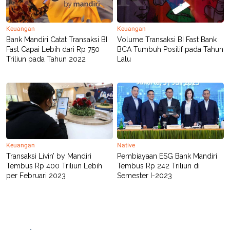
C
L
A
E
D
A
E
S
Keuangan
Keuangan
M
E
Bank Mandiri Catat Transaksi BI
Volume Transaksi BI Fast Bank
Y
.
Fast Capai Lebih dari Rp 750
BCA Tumbuh Positif pada Tahun
I
Triliun pada Tahun 2022
Lalu
D
L
K
A
I
N
N
G
E
G
R
A
J
N
A
A
E
N
M
Keuangan
Native
C
I
E
T
Transaksi Livin’ by Mandiri
Pembiayaan ESG Bank Mandiri
T
E
Tembus Rp 400 Triliun Lebih
Tembus Rp 242 Triliun di
A
N
per Februari 2023
Semester I-2023
K
E
A
P
D
A
V
P
E
E
R