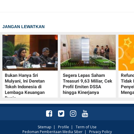
JANGAN LEWATKAN
Bukan Hanya Sri
Segera Lepas Saham
Refund
Mulyani, Ini Deretan
Treasuri 9,63 Miliar, Cek
Tidak 
Tokoh Indonesia di
Profil Emiten DSSA
Penye
Lembaga Keuangan
hingga Kinerjanya
Menga
Dunia
Sitemap
|
Profile
|
Term of Use
Pedoman Pemberitaan Media Siber
|
Privacy Policy