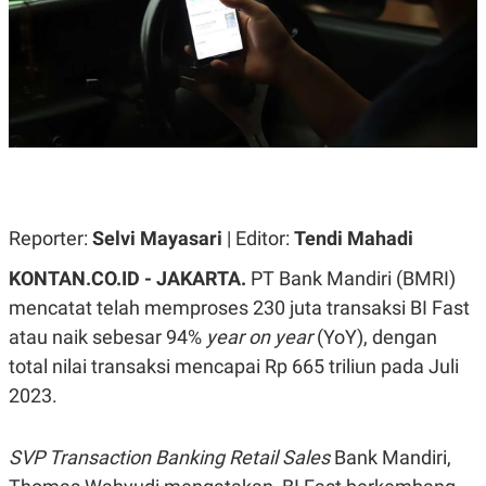
A
A
S
L
I
K
I
E
N
U
D
A
U
N
S
G
T
A
R
N
I
P
I
Reporter:
Selvi Mayasari
| Editor:
Tendi Mahadi
E
N
L
T
KONTAN.CO.ID - JAKARTA.
PT Bank Mandiri (BMRI)
U
E
A
R
mencatat telah memproses 230 juta transaksi BI Fast
N
N
G
A
atau naik sebesar 94%
year on year
(YoY), dengan
U
S
total nilai transaksi mencapai Rp 665 triliun pada Juli
S
I
A
O
2023.
H
N
A
A
L
SVP Transaction Banking Retail Sales
Bank Mandiri,
P
R
E
E