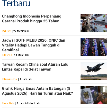
Terbaru
R
T
I
S
I
Changhong Indonesia Perpanjang
N
Garansi Produk hingga 25 Tahun
G
K
Industri
| 27 Menit lalu
G
M
E
Jadwal GOTF MLBB 2026: ONIC dan
D
Vitality Hadapi Lawan Tangguh di
I
Semifinal
A
.
Lifestyle
| 54 Menit lalu
I
D
Taiwan Kecam China soal Aturan Lalu
Lintas Kapal di Selat Taiwan
Internasional
| 1 Jam lalu
SITEMAP
PROFILE
TERM
OF
Grafik Harga Emas Antam Batangan (8
USE
Agustus 2026), Hari Ini Turun atau Naik?
PEDOMAN
PEMBERITAAN
SIBER
Pusat Data
| 1 Jam 24 Menit lalu
PRIVACY