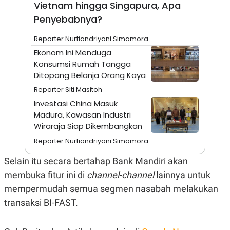
Vietnam hingga Singapura, Apa
A
I
S
V
Penyebabnya?
K
E
E
M
Reporter Nurtiandriyani Simamora
E
Ekonom Ini Menduga
N
T
Konsumsi Rumah Tangga
E
Ditopang Belanja Orang Kaya
R
I
Reporter Siti Masitoh
A
N
Investasi China Masuk
Madura, Kawasan Industri
L
E
Wiraraja Siap Dikembangkan
S
T
Reporter Nurtiandriyani Simamora
A
R
Selain itu secara bertahap Bank Mandiri akan
I
membuka fitur ini di
channel-channel
lainnya untuk
mempermudah semua segmen nasabah melakukan
KANAL
transaksi BI-FAST.
P
I
U
M