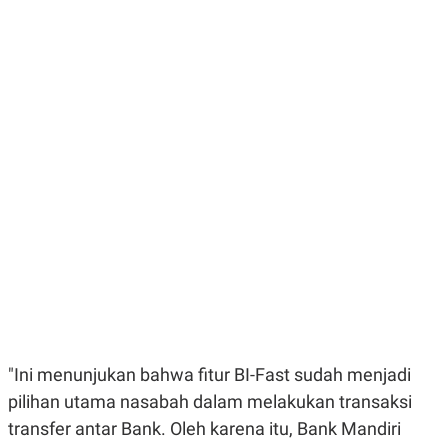
E
E
H
S
A
T
T
Y
A
L
N
E
E
A
N
N
G
A
L
L
I
I
S
S
H
I
S
E
K
X
O
E
L
C
O
U
M
T
I
V
"Ini menunjukan bahwa fitur BI-Fast sudah menjadi
E
C
pilihan utama nasabah dalam melakukan transaksi
O
R
transfer antar Bank. Oleh karena itu, Bank Mandiri
N