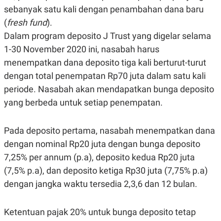
R
T
sebanyak satu kali dengan penambahan dana baru
I
S
(
fresh fund
).
I
Dalam program deposito J Trust yang digelar selama
N
G
1-30 November 2020 ini, nasabah harus
K
menempatkan dana deposito tiga kali berturut-turut
G
M
dengan total penempatan Rp70 juta dalam satu kali
E
periode. Nasabah akan mendapatkan bunga deposito
D
I
yang berbeda untuk setiap penempatan.
A
.
I
D
Pada deposito pertama, nasabah menempatkan dana
dengan nominal Rp20 juta dengan bunga deposito
7,25% per annum (p.a), deposito kedua Rp20 juta
SITEMAP
PROFILE
TERM
(7,5% p.a), dan deposito ketiga Rp30 juta (7,75% p.a)
OF
USE
dengan jangka waktu tersedia 2,3,6 dan 12 bulan.
PEDOMAN
PEMBERITAAN
SIBER
Ketentuan pajak 20% untuk bunga deposito tetap
PRIVACY