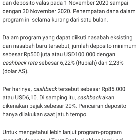
dan deposito valas pada 1 November 2020 sampai
dengan 30 November 2020. Penempatan dana dalam
program ini selama kurang dari satu bulan.
Dalam program yang dapat diikuti nasabah eksisting
dan nasabah baru tersebut, jumlah deposito minimum
sebesar Rp500 juta atau USD100.000 dengan
cashback rate
sebesar 6,22% (Rupiah) dan 2,23%
(dolar AS).
Per harinya,
cashback
tersebut sebesar Rp85.000
atau USD6,10. Di samping itu,
cashback
akan
dikenakan pajak sebesar 20%. Pencairan deposito
hanya dilakukan saat jatuh tempo.
Untuk mengetahui lebih lanjut program-program