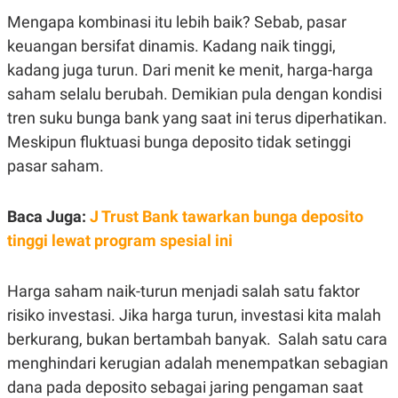
E
E
H
S
Mengapa kombinasi itu lebih baik? Sebab, pasar
A
T
T
Y
keuangan bersifat dinamis. Kadang naik tinggi,
A
L
kadang juga turun. Dari menit ke menit, harga-harga
N
E
saham selalu berubah. Demikian pula dengan kondisi
E
A
N
N
tren suku bunga bank yang saat ini terus diperhatikan.
G
A
L
L
Meskipun fluktuasi bunga deposito tidak setinggi
I
I
pasar saham.
S
S
H
I
S
Baca Juga:
J Trust Bank tawarkan bunga deposito
E
K
X
O
tinggi lewat program spesial ini
E
L
C
O
U
M
T
Harga saham naik-turun menjadi salah satu faktor
I
risiko investasi. Jika harga turun, investasi kita malah
V
E
berkurang, bukan bertambah banyak. Salah satu cara
C
O
menghindari kerugian adalah menempatkan sebagian
R
dana pada deposito sebagai jaring pengaman saat
N