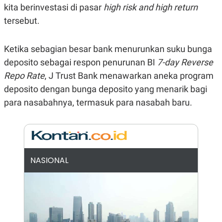
E
kita berinvestasi di pasar
high risk and high return
R
tersebut.
F
B
O
U
K
S
U
I
Ketika sebagian besar bank menurunkan suku bunga
S
N
deposito sebagai respon penurunan BI
7-day
Reverse
E
S
Repo Rate
, J Trust Bank menawarkan aneka program
S
I
deposito dengan bunga deposito yang menarik bagi
N
para nasabahnya, termasuk para nasabah baru.
S
I
G
H
T
S
B
T
E
NASIONAL
O
L
C
A
K
N
S
J
E
A
T
O
U
N
P