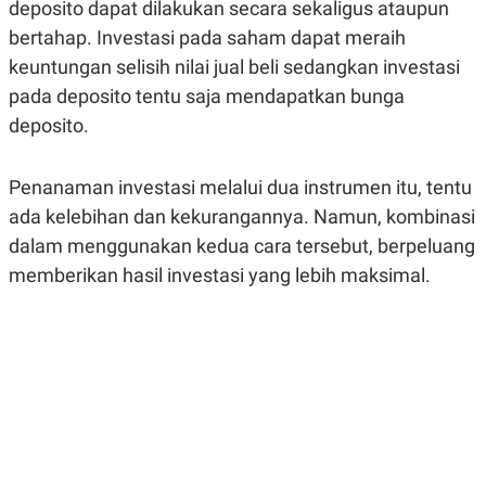
deposito dapat dilakukan secara sekaligus ataupun
A
A
S
L
bertahap. Investasi pada saham dapat meraih
I
keuntungan selisih nilai jual beli sedangkan investasi
K
I
pada deposito tentu saja mendapatkan bunga
E
N
U
D
deposito.
A
U
N
S
G
T
A
R
Penanaman investasi melalui dua instrumen itu, tentu
N
I
ada kelebihan dan kekurangannya. Namun, kombinasi
P
I
dalam menggunakan kedua cara tersebut, berpeluang
E
N
L
T
memberikan hasil investasi yang lebih maksimal.
U
E
A
R
N
N
G
A
U
S
S
I
A
O
H
N
A
A
L
P
R
E
E