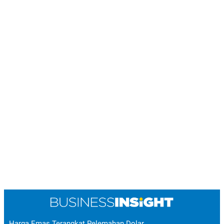
Harga Emas Terangkat Pelemahan Dolar