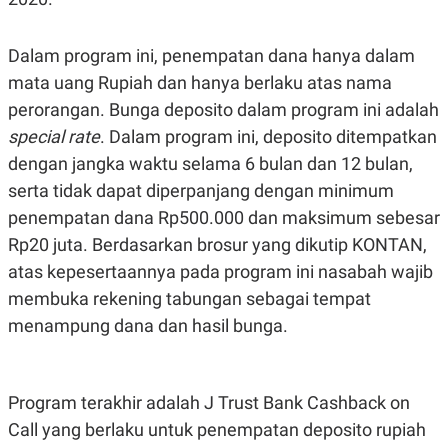
Dalam program ini, penempatan dana hanya dalam
mata uang Rupiah dan hanya berlaku atas nama
perorangan. Bunga deposito dalam program ini adalah
special rate
. Dalam program ini, deposito ditempatkan
dengan jangka waktu selama 6 bulan dan 12 bulan,
serta tidak dapat diperpanjang dengan minimum
penempatan dana Rp500.000 dan maksimum sebesar
Rp20 juta. Berdasarkan brosur yang dikutip KONTAN,
atas kepesertaannya pada program ini nasabah wajib
membuka rekening tabungan sebagai tempat
menampung dana dan hasil bunga.
Program terakhir adalah J Trust Bank Cashback on
Call yang berlaku untuk penempatan deposito rupiah