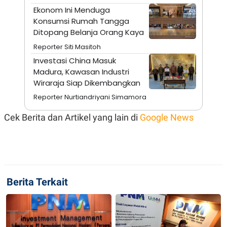
Ekonom Ini Menduga
N
S
E
E
Konsumsi Rumah Tangga
W
R
Ditopang Belanja Orang Kaya
S
E
S
M
Reporter Siti Masitoh
E
O
T
N
Investasi China Masuk
U
I
Madura, Kawasan Industri
P
A
Wiraraja Siap Dikembangkan
A
K
D
I
Reporter Nurtiandriyani Simamora
V
L
A
Cek Berita dan Artikel yang lain di
Google News
S
K
O
R
P
O
R
A
Berita Terkait
S
I
K
N
I
A
L
T