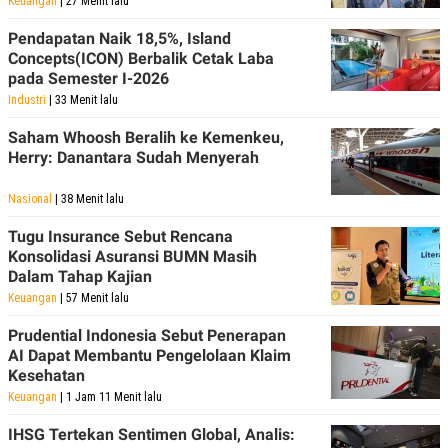
Keuangan
| 27 Menit lalu
S
A
A
G
Pendapatan Naik 18,5%, Island
T
E
D
S
Concepts(ICON) Berbalik Cetak Laba
A
pada Semester I-2026
T
Industri
| 33 Menit lalu
A
K
L
Saham Whoosh Beralih ke Kemenkeu,
O
I
Herry: Danantara Sudah Menyerah
N
P
T
S
A
U
Nasional
| 38 Menit lalu
N
S
T
Tugu Insurance Sebut Rencana
V
Konsolidasi Asuransi BUMN Masih
Dalam Tahap Kajian
JARINGAN
Keuangan
| 57 Menit lalu
Prudential Indonesia Sebut Penerapan
K
P
AI Dapat Membantu Pengelolaan Klaim
O
R
N
E
Kesehatan
T
S
Keuangan
| 1 Jam 11 Menit lalu
A
S
N
R
IHSG Tertekan Sentimen Global, Analis:
A
E