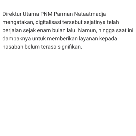
A
A
S
L
Direktur Utama PNM Parman Nataatmadja
I
mengatakan, digitalisasi tersebut sejatinya telah
K
I
E
N
berjalan sejak enam bulan lalu. Namun, hingga saat ini
U
D
A
U
dampaknya untuk memberikan layanan kepada
N
S
nasabah belum terasa signifikan.
G
T
A
R
N
I
P
I
E
N
L
T
U
E
A
R
N
N
G
A
U
S
S
I
A
O
H
N
A
A
L
P
R
E
E