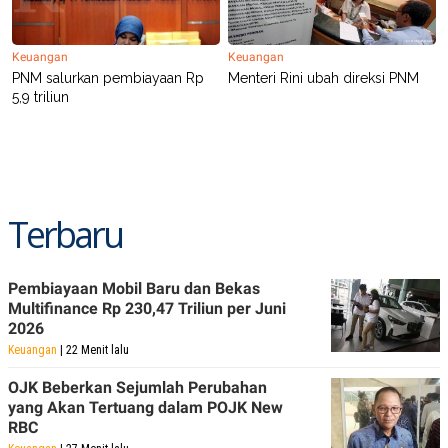
A
I
S
V
K
E
E
Keuangan
Keuangan
M
PNM salurkan pembiayaan Rp
Menteri Rini ubah direksi PNM
E
5,9 triliun
N
T
E
R
I
A
N
Terbaru
L
E
S
T
Pembiayaan Mobil Baru dan Bekas
A
R
Multifinance Rp 230,47 Triliun per Juni
I
2026
Keuangan
| 22 Menit lalu
KANAL
OJK Beberkan Sejumlah Perubahan
yang Akan Tertuang dalam POJK New
P
I
RBC
U
M