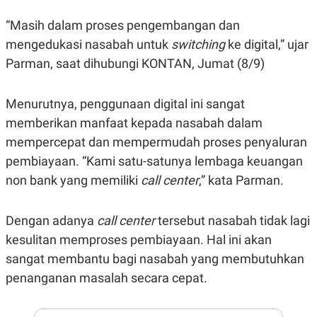
E
E
H
S
A
T
“Masih dalam proses pengembangan dan
T
Y
mengedukasi nasabah untuk
switching
ke digital,” ujar
A
L
N
E
Parman, saat dihubungi KONTAN, Jumat (8/9)
E
A
N
N
G
A
Menurutnya, penggunaan digital ini sangat
L
L
I
I
memberikan manfaat kepada nasabah dalam
S
S
mempercepat dan mempermudah proses penyaluran
H
I
S
pembiayaan. “Kami satu-satunya lembaga keuangan
E
K
non bank yang memiliki
call center
,” kata Parman.
X
O
E
L
C
O
U
M
Dengan adanya
call center
tersebut nasabah tidak lagi
T
kesulitan memproses pembiayaan. Hal ini akan
I
V
sangat membantu bagi nasabah yang membutuhkan
E
C
penanganan masalah secara cepat.
O
R
N