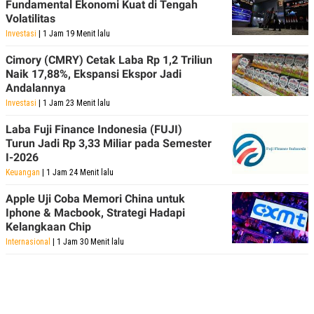
C
L
Fundamental Ekonomi Kuat di Tengah
A
E
Volatilitas
D
A
Investasi
| 1 Jam 19 Menit lalu
E
S
M
E
Cimory (CMRY) Cetak Laba Rp 1,2 Triliun
Y
.
I
Naik 17,88%, Ekspansi Ekspor Jadi
D
Andalannya
L
K
Investasi
| 1 Jam 23 Menit lalu
A
I
N
N
Laba Fuji Finance Indonesia (FUJI)
G
E
Turun Jadi Rp 3,33 Miliar pada Semester
G
R
A
J
I-2026
N
A
Keuangan
| 1 Jam 24 Menit lalu
A
E
N
M
Apple Uji Coba Memori China untuk
C
I
Iphone & Macbook, Strategi Hadapi
E
T
T
E
Kelangkaan Chip
A
N
Internasional
| 1 Jam 30 Menit lalu
K
E
A
P
D
A
V
P
E
E
R