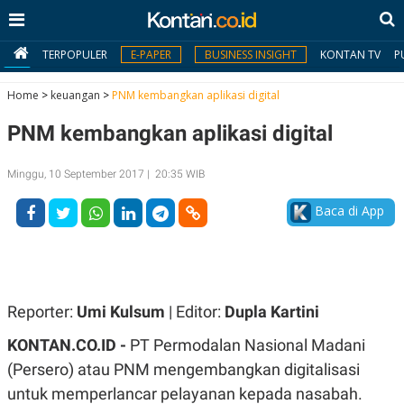
TERPOPULER
E-PAPER
BUSINESS INSIGHT
KONTAN TV
P
Home
>
keuangan
>
PNM kembangkan aplikasi digital
PNM kembangkan aplikasi digital
MY
KONTAN
Minggu, 10 September 2017 | 20:35 WIB
Daftar
Baca di App
Masuk
BERITA
Reporter:
Umi Kulsum
| Editor:
Dupla Kartini
I
N
KONTAN.CO.ID -
PT Permodalan Nasional Madani
N
A
V
S
(Persero) atau PNM mengembangkan digitalisasi
E
I
S
O
untuk memperlancar pelayanan kepada nasabah.
T
N