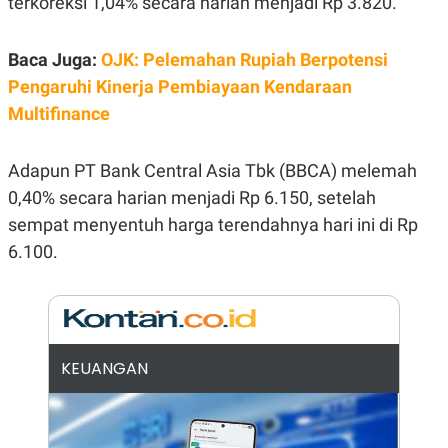
terkoreksi 1,04% secara harian menjadi Rp 3.820.
E
R
F
B
Baca Juga:
OJK: Pelemahan Rupiah Berpotensi
O
U
K
S
Pengaruhi Kinerja Pembiayaan Kendaraan
U
I
S
N
Multifinance
E
S
S
Adapun PT Bank Central Asia Tbk (BBCA) melemah
I
N
0,40% secara harian menjadi Rp 6.150, setelah
S
sempat menyentuh harga terendahnya hari ini di Rp
I
G
6.100.
H
T
S
B
T
E
O
L
C
A
K
N
KEUANGAN
S
J
E
A
T
O
U
N
P