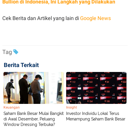
Bullion di Indonesia, Ini Langkah yang Dilakukan
C
L
A
E
D
A
E
S
Cek Berita dan Artikel yang lain di
Google News
M
E
Y
.
I
D
L
K
A
I
N
N
Tag
G
E
G
R
Berita Terkait
A
J
N
A
A
E
N
M
C
I
E
T
T
E
A
N
K
Keuangan
Insight
E
A
Saham Bank Besar Mulai Bangkit
Investor Individu Lokal Terus
P
D
A
V
di Awal Desember, Peluang
Menampung Saham Bank Besar
P
E
Window Dressing Terbuka?
E
R