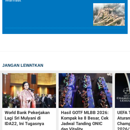
Manfaat
JANGAN LEWATKAN
World Bank Pekerjakan
Hasil GOTF MLBB 2026:
UEFA 
Lagi Sri Mulyani di
Kompak ke 8 Besar, Cek
Aturan
IDA22, Ini Tugasnya
Jadwal Tanding ONIC
Champ
dan Vitality
2026/2