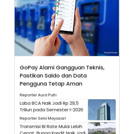
N
S
E
E
W
R
S
E
S
M
E
O
T
N
U
I
P
A
A
K
D
I
V
L
A
GoPay Alami Gangguan Teknis,
S
Pastikan Saldo dan Data
K
O
Pengguna Tetap Aman
R
P
O
Reporter Aura Putri
R
Laba BCA Naik Jadi Rp 29,5
A
S
Triliun pada Semester I-2026
I
Reporter Selvi Mayasari
K
N
Transmisi BI Rate Mulai Lebih
I
A
L
T
Cepat, Bunga Kredit Naik Jadi