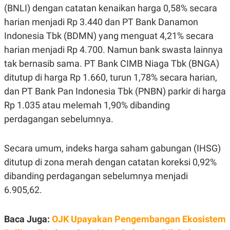
S
A
(BNLI) dengan catatan kenaikan harga 0,58% secara
A
G
T
E
harian menjadi Rp 3.440 dan PT Bank Danamon
D
S
Indonesia Tbk (BDMN) yang menguat 4,21% secara
A
T
harian menjadi Rp 4.700. Namun bank swasta lainnya
A
tak bernasib sama. PT Bank CIMB Niaga Tbk (BNGA)
K
L
O
I
ditutup di harga Rp 1.660, turun 1,78% secara harian,
N
P
dan PT Bank Pan Indonesia Tbk (PNBN) parkir di harga
T
S
A
U
Rp 1.035 atau melemah 1,90% dibanding
N
S
T
perdagangan sebelumnya.
V
Secara umum, indeks harga saham gabungan (IHSG)
JARINGAN
ditutup di zona merah dengan catatan koreksi 0,92%
dibanding perdagangan sebelumnya menjadi
K
P
O
R
6.905,62.
N
E
T
S
A
S
N
R
Baca Juga:
OJK Upayakan Pengembangan Ekosistem
A
E