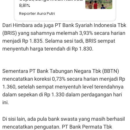
A
I
8,81%
S
V
K
E
Reporter Aura Putri
E
M
Dari Himbara ada juga PT Bank Syariah Indonesia Tbk
E
N
(BRIS) yang sahamnya melemah 3,93% secara harian
T
E
menjadi Rp 1.835. Selama sesi tadi, BRIS sempat
R
menyentuh harga terendah di Rp 1.830.
I
A
N
L
E
Sementara PT Bank Tabungan Negara Tbk (BBTN)
S
mencatatkan koreksi 0,73% secara harian menjadi Rp
T
A
1.360, setelah sempat menyentuh level terendahnya
R
I
dalam sepekan di Rp 1.330 dalam perdagangan hari
ini.
KANAL
Di sisi lain, ada pula bank swasta yang masih berhasil
P
I
mencatatkan penguatan. PT Bank Permata Tbk
U
M