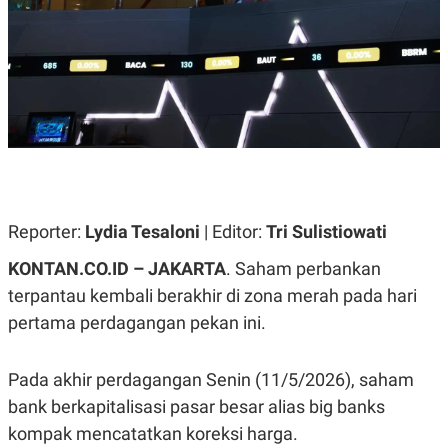
A
A
S
L
I
K
I
E
N
U
D
A
U
N
S
G
T
A
R
N
I
P
I
E
N
Reporter:
Lydia Tesaloni
| Editor:
Tri Sulistiowati
L
T
U
E
KONTAN.CO.ID – JAKARTA
.
Saham perbankan
A
R
N
N
terpantau kembali berakhir di zona merah pada hari
G
A
pertama perdagangan pekan ini.
U
S
S
I
A
O
H
N
Pada akhir perdagangan Senin (11/5/2026), saham
A
A
L
bank berkapitalisasi pasar besar alias big banks
P
R
kompak mencatatkan koreksi harga.
E
E