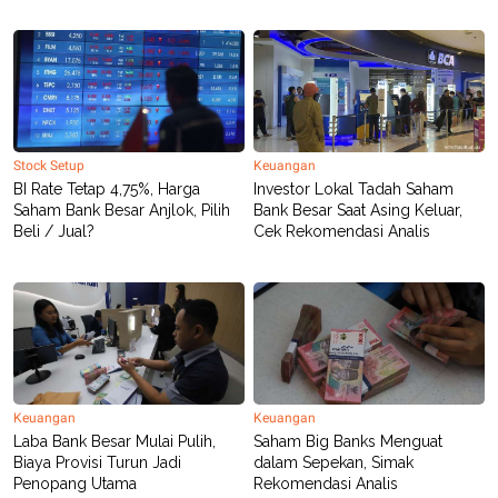
R
T
I
S
I
N
G
K
G
M
Stock Setup
Keuangan
E
BI Rate Tetap 4,75%, Harga
Investor Lokal Tadah Saham
D
Saham Bank Besar Anjlok, Pilih
Bank Besar Saat Asing Keluar,
I
Beli / Jual?
Cek Rekomendasi Analis
A
.
I
D
SITEMAP
PROFILE
TERM
OF
USE
Keuangan
Keuangan
PEDOMAN
Laba Bank Besar Mulai Pulih,
Saham Big Banks Menguat
PEMBERITAAN
Biaya Provisi Turun Jadi
dalam Sepekan, Simak
SIBER
Penopang Utama
Rekomendasi Analis
PRIVACY