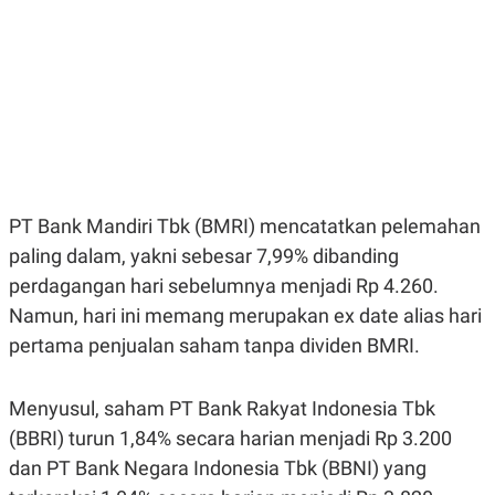
E
E
H
S
A
T
T
Y
A
L
N
E
E
A
N
N
G
A
L
L
I
I
S
S
PT Bank Mandiri Tbk (BMRI) mencatatkan pelemahan
H
I
S
paling dalam, yakni sebesar 7,99% dibanding
E
K
perdagangan hari sebelumnya menjadi Rp 4.260.
X
O
E
L
Namun, hari ini memang merupakan ex date alias hari
C
O
U
M
pertama penjualan saham tanpa dividen BMRI.
T
I
V
Menyusul, saham PT Bank Rakyat Indonesia Tbk
E
C
(BBRI) turun 1,84% secara harian menjadi Rp 3.200
O
R
dan PT Bank Negara Indonesia Tbk (BBNI) yang
N