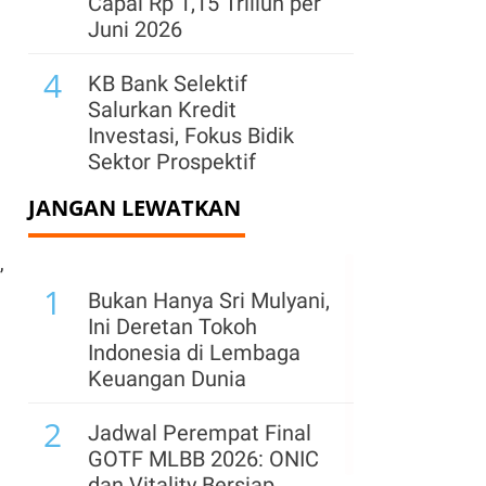
Capai Rp 1,15 Triliun per
Juni 2026
4
KB Bank Selektif
Salurkan Kredit
Investasi, Fokus Bidik
Sektor Prospektif
JANGAN LEWATKAN
5
Cetak Net Buy, Big Banks
Kompak Menghijau di
,
Akhir Perdagangan
1
Pekan Ini
Bukan Hanya Sri Mulyani,
Ini Deretan Tokoh
6
BCA Salurkan Kedit
Indonesia di Lembaga
Produktif Rp 802 Triliun
Keuangan Dunia
hingga Juni 2026
2
Jadwal Perempat Final
7
CIMB Niaga Gandeng
GOTF MLBB 2026: ONIC
Ajaib Perkuat Produk
dan Vitality Bersiap