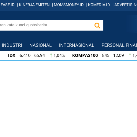
EASE.ID
|
KINERJA EMITEN
|
MOMSMONEY.ID
|
KGMEDIA.ID
|
ADVERTISIN
INDUSTRI
NASIONAL
INTERNASIONAL
PERSONAL FINA
IDX
6.410 65,94
KOMPAS100
845 12,09
1,04%
1,
KOMPAS100
845 12,09
LQ45
640 9,44
1,45%
1,5
LQ45
640 9,44
ISSI
222 2,82
IDX3
1,50%
1,29%