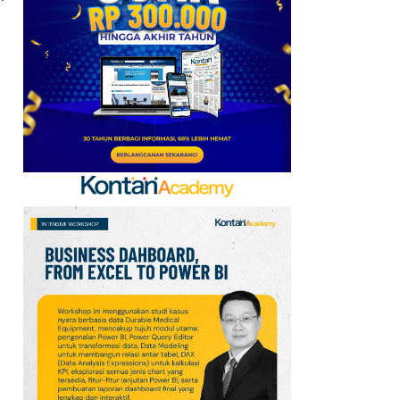
Kerja Sama dengan
Emirates hingga 2033, Ini
Detail Kemitraannya
7
Promo Alfamart Murah
Banget 7–13 Agustus
2026, Sunlight hingga
Bebelac Diskon
8
FIFA Akhirnya Cairkan
Hadiah Timnas Yordania
yang Tertunda 8 Bulan
9
Klasemen Grup A Piala
AFF 2026: Ini Skenario
Indonesia Lolos ke
Semifinal