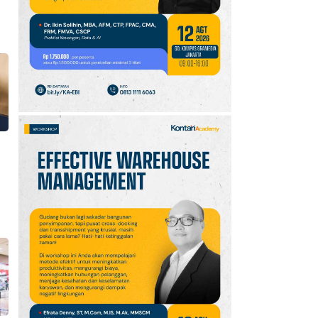
10
Promo JSM Superindo
7–9 Agustus 2026,
Minyak Goreng Rp37.900
hingga Buah Diskon 50%