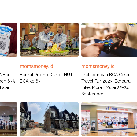
momsmoney.id
momsmoney.id
 Beri
Berikut Promo Diskon HUT
tiket.com dan BCA Gelar
kon 67%,
BCA ke 67
Travel Fair 2023, Berburu
hatan
Tiket Murah Mulai 22-24
September