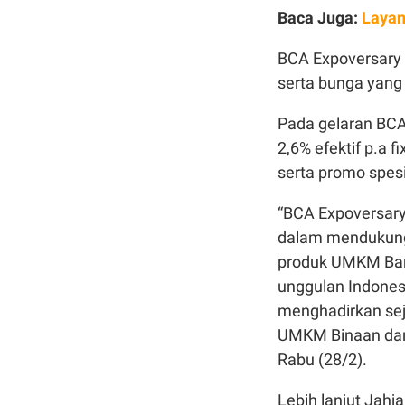
Baca Juga:
Layan
BCA Expoversary t
serta bunga yang 
Pada gelaran BCA
2,6% efektif p.a 
serta promo spesi
“BCA Expoversary
dalam mendukun
produk UMKM Ban
unggulan Indonesi
menghadirkan sej
UMKM Binaan dan 
Rabu (28/2).
Lebih lanjut Jahj