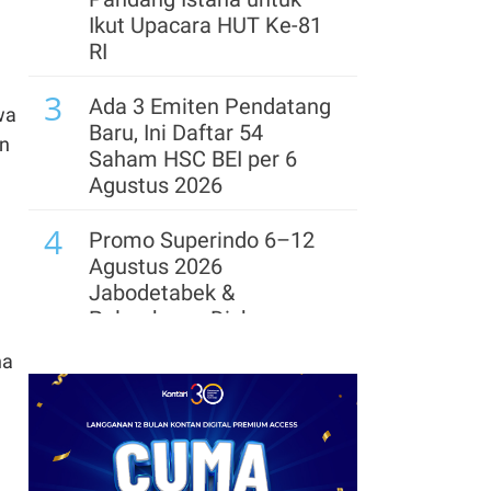
hingga Akhir 2026
Ikut Upacara HUT Ke-81
RI
7
Satgas PASTI
3
Optimalkan Upaya
Ada 3 Emiten Pendatang
wa
Penindakan Seiring
Baru, Ini Daftar 54
un
Ancaman Penipuan yang
Saham HSC BEI per 6
Meningkat
Agustus 2026
8
4
Laba Bersih Hana Bank
Promo Superindo 6–12
Naik 9,21% pada
Agustus 2026
Semester I 2026
Jabodetabek &
Palembang, Diskon
Melon Fujisawa 45%
na
5
Promo Super Hemat
Indomaret 6–19 Agustus
2026, Diskon Kebutuhan
Rumah hingga 40%