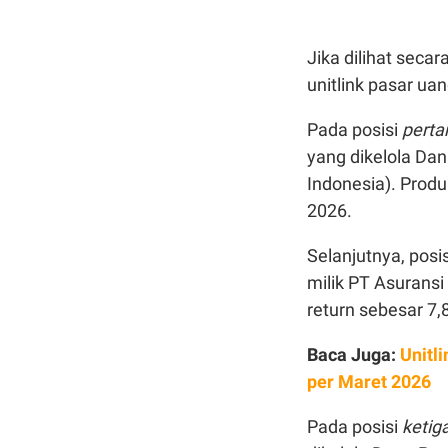
Jika dilihat secar
unitlink pasar ua
Pada posisi
pert
yang dikelola Da
Indonesia). Produ
2026.
Selanjutnya, posi
milik PT Asurans
return sebesar 7,
Baca Juga:
Unitl
per Maret 2026
Pada posisi
ketig