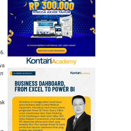
6
Prediksi Persib vs
Persebaya di Final Piala
Presiden 2026: Susunan
Pemain & Skor
7
Jadwal Persija vs Arema
6.
FC Perebutan Juara 3
Piala Presiden 2026,
wa
Kick-off Sore Ini
rn
8
Simak Prakiraan Cuaca
Jawa Barat Kamis (6/8):
Waspada Hujan Ringan
ak
di 3 Wilayah
9
Intip Prakiraan Cuaca
Sumsel Kamis (6/8):