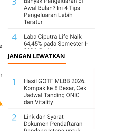
3
Banyak Pengeluaran di
Awal Bulan? Ini 4 Tips
Pengeluaran Lebih
Teratur
4
Laba Ciputra Life Naik
r
64,45% pada Semester I-
e
2026, Berikut
JANGAN LEWATKAN
Penopangnya
5
OJK Finalisasi
r
1
Rancangan POJK New
Hasil GOTF MLBB 2026:
RBC Asuransi,
Kompak ke 8 Besar, Cek
Ditargetkan Terbit pada
Jadwal Tanding ONIC
2026
dan Vitality
ik
6
2
Masih Terbuka Peluang
Link dan Syarat
Bisnis Asuransi
Dokumen Pendaftaran
Kendaraan Tumbuh
Pandang Istana untuk