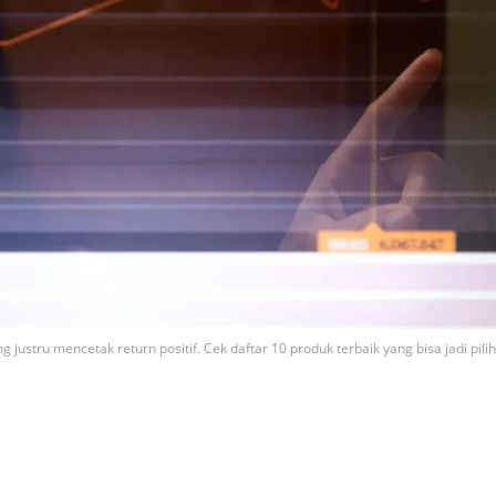
 justru mencetak return positif. Cek daftar 10 produk terbaik yang bisa jadi pili