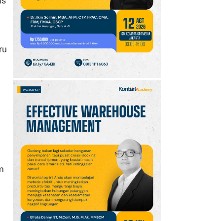
as
Hujan Ringan
Mendominasi, Siapkan
Payung!
ru
n
am