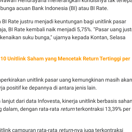
 Wawan Hendrayana menerangkan kondisinya tak terlep
 bunga acuan Bank Indonesia (BI) atau BI Rate.
a BI Rate justru menjadi keuntungan bagi unitlink pasar
aja, BI Rate kembali naik menjadi 5,75%. "Pasar uang just
 kenaikan suku bunga," ujarnya kepada Kontan, Selasa
h 10 Unitlink Saham yang Mencetak Return Tertinggi per
rkirakan unitlink pasar uang kemungkinan masih aka
 positif ke depannya di antara jenis lain.
h lanjut dari data Infovesta, kinerja unitlink berbasis sah
ng dalam, dengan rata-rata
return
terkontraksi 13,39% per
itlink campuran rata-rata
return
-nya juga terkontraksi