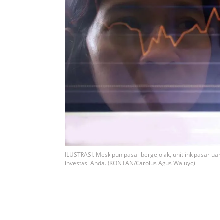
ILUSTRASI. Meskipun pasar bergejolak, unitlink pasar uang
investasi Anda. (KONTAN/Carolus Agus Waluyo)