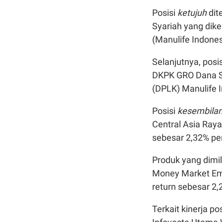
Posisi
ketujuh
dit
Syariah yang dik
(Manulife Indones
Selanjutnya, posi
DKPK GRO Dana S
(DPLK) Manulife I
Posisi
kesembila
Central Asia Ray
sebesar 2,32% per
Produk yang dimil
Money Market Em
return sebesar 2,
Terkait kinerja po