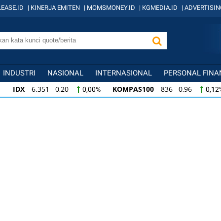
EASE.ID
|
KINERJA EMITEN
|
MOMSMONEY.ID
|
KGMEDIA.ID
|
ADVERTISIN
INDUSTRI
NASIONAL
INTERNASIONAL
PERSONAL FINA
IDX
6.351 0,20
KOMPAS100
836 0,96
0,00%
0,12
KOMPAS100
836 0,96
LQ45
634 -0,07
0,12%
-0,0
LQ45
634 -0,07
ISSI
219 -0,38
ID
-0,01%
-0,17%