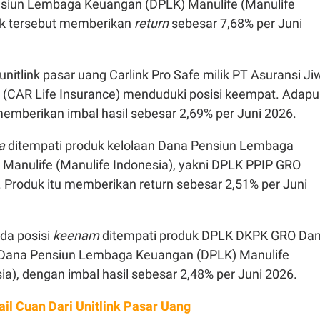
nsiun Lembaga Keuangan (DPLK) Manulife (Manulife
uk tersebut memberikan
return
sebesar 7,68% per Juni
 unitlink pasar uang Carlink Pro Safe milik PT Asuransi Ji
a (CAR Life Insurance) menduduki posisi keempat. Adap
memberikan imbal hasil sebesar 2,69% per Juni 2026.
ma
ditempati produk kelolaan Dana Pensiun Lembaga
Manulife (Manulife Indonesia), yakni DPLK PPIP GRO
 Produk itu memberikan return sebesar 2,51% per Juni
da posisi
keenam
ditempati produk DPLK DKPK GRO Da
 Dana Pensiun Lembaga Keuangan (DPLK) Manulife
ia), dengan imbal hasil sebesar 2,48% per Juni 2026.
il Cuan Dari Unitlink Pasar Uang