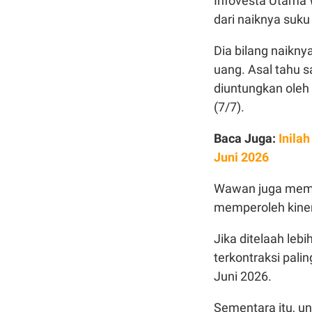
Infovesta Utama
dari naiknya suku
Dia bilang naikny
uang. Asal tahu s
diuntungkan oleh
(7/7).
Baca Juga:
Inila
Juni 2026
Wawan juga mempe
memperoleh kinerja
Jika ditelaah lebi
terkontraksi pali
Juni 2026.
Sementara itu, un