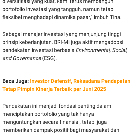
diversifikasi yang kuat, kami terus membangun
C
L
A
E
portofolio investasi yang tangguh, namun tetap
D
A
E
S
fleksibel menghadapi dinamika pasar," imbuh Tina.
M
E
Y
.
I
Sebagai manajer investasi yang menjunjung tinggi
D
prinsip keberlanjutan, BRI-MI juga aktif mengadopsi
L
K
A
I
pendekatan investasi berbasis
Environmental, Social,
N
N
G
E
and Governance
(ESG).
G
R
A
J
N
A
A
E
Baca Juga:
Investor Defensif, Reksadana Pendapatan
N
M
C
I
Tetap Pimpin Kinerja Terbaik per Juni 2025
E
T
T
E
A
N
K
Pendekatan ini menjadi fondasi penting dalam
E
A
menciptakan portofolio yang tak hanya
P
D
menguntungkan secara finansial, tetapi juga
A
V
P
E
memberikan dampak positif bagi masyarakat dan
E
R