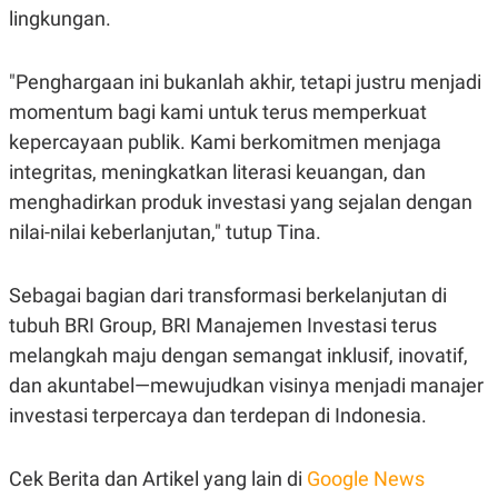
R
T
lingkungan.
I
S
I
"Penghargaan ini bukanlah akhir, tetapi justru menjadi
N
G
momentum bagi kami untuk terus memperkuat
K
kepercayaan publik. Kami berkomitmen menjaga
G
M
integritas, meningkatkan literasi keuangan, dan
E
D
menghadirkan produk investasi yang sejalan dengan
I
nilai-nilai keberlanjutan," tutup Tina.
A
.
I
D
Sebagai bagian dari transformasi berkelanjutan di
tubuh BRI Group, BRI Manajemen Investasi terus
melangkah maju dengan semangat inklusif, inovatif,
SITEMAP
PROFILE
TERM
dan akuntabel—mewujudkan visinya menjadi manajer
OF
USE
investasi terpercaya dan terdepan di Indonesia.
PEDOMAN
PEMBERITAAN
SIBER
Cek Berita dan Artikel yang lain di
Google News
PRIVACY