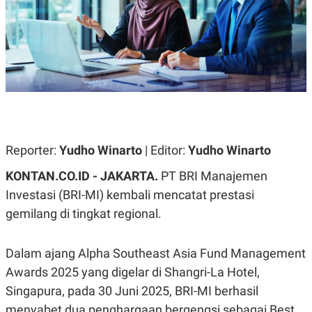
A
A
S
L
I
K
I
E
N
U
D
A
U
N
S
G
T
A
R
N
I
P
I
Reporter:
Yudho Winarto
| Editor:
Yudho Winarto
E
N
L
T
KONTAN.CO.ID - JAKARTA.
PT BRI Manajemen
U
E
A
R
Investasi (BRI-MI) kembali mencatat prestasi
N
N
gemilang di tingkat regional.
G
A
U
S
S
I
A
O
Dalam ajang Alpha Southeast Asia Fund Management
H
N
A
A
Awards 2025 yang digelar di Shangri-La Hotel,
L
Singapura, pada 30 Juni 2025, BRI-MI berhasil
P
R
menyabet dua penghargaan bergengsi sebagai Best
E
E