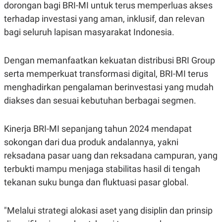
S
A
dorongan bagi BRI-MI untuk terus memperluas akses
A
G
terhadap investasi yang aman, inklusif, dan relevan
T
E
D
S
bagi seluruh lapisan masyarakat Indonesia.
A
T
A
Dengan memanfaatkan kekuatan distribusi BRI Group
K
L
O
I
serta memperkuat transformasi digital, BRI-MI terus
N
P
menghadirkan pengalaman berinvestasi yang mudah
T
S
A
U
diakses dan sesuai kebutuhan berbagai segmen.
N
S
T
V
Kinerja BRI-MI sepanjang tahun 2024 mendapat
sokongan dari dua produk andalannya, yakni
JARINGAN
reksadana pasar uang dan reksadana campuran, yang
terbukti mampu menjaga stabilitas hasil di tengah
K
P
O
R
tekanan suku bunga dan fluktuasi pasar global.
N
E
T
S
A
S
N
R
"Melalui strategi alokasi aset yang disiplin dan prinsip
A
E