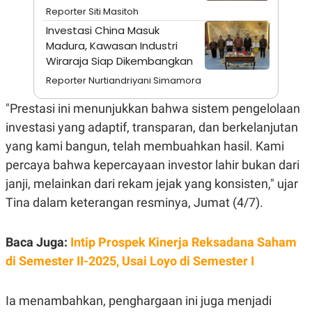
A
I
Reporter Siti Masitoh
S
V
K
E
Investasi China Masuk
E
Madura, Kawasan Industri
M
Wiraraja Siap Dikembangkan
E
N
Reporter Nurtiandriyani Simamora
T
E
R
"Prestasi ini menunjukkan bahwa sistem pengelolaan
I
investasi yang adaptif, transparan, dan berkelanjutan
A
N
yang kami bangun, telah membuahkan hasil. Kami
L
percaya bahwa kepercayaan investor lahir bukan dari
E
S
janji, melainkan dari rekam jejak yang konsisten," ujar
T
Tina dalam keterangan resminya, Jumat (4/7).
A
R
I
Baca Juga:
Intip Prospek Kinerja Reksadana Saham
di Semester II-2025, Usai Loyo di Semester I
KANAL
P
I
Ia menambahkan, penghargaan ini juga menjadi
U
M