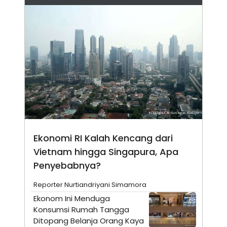
N
S
E
E
W
R
S
E
S
M
E
O
T
N
U
I
P
A
A
K
D
I
V
L
A
S
K
O
Ekonomi RI Kalah Kencang dari
R
Vietnam hingga Singapura, Apa
P
O
Penyebabnya?
R
A
Reporter Nurtiandriyani Simamora
S
I
Ekonom Ini Menduga
K
N
Konsumsi Rumah Tangga
I
A
Ditopang Belanja Orang Kaya
L
T