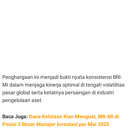
E
E
H
S
A
T
T
Y
A
L
N
E
E
A
N
N
G
A
L
L
I
I
S
S
H
I
S
E
K
X
O
Penghargaan ini menjadi bukti nyata konsistensi BRI-
E
L
C
O
MI dalam menjaga kinerja optimal di tengah volatilitas
U
M
pasar global serta ketatnya persaingan di industri
T
I
pengelolaan aset.
V
E
C
O
Baca Juga:
Dana Kelolaan Kian Menguat, BRI-MI di
R
Posisi 3 Besar Manajer Investasi per Mei 2025
N