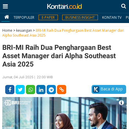
TERPOPULER
E-PAPER
BUSINESS INSIGHT
KONTAN TV
P
Home
>
keuangan
>
BRI-MI Raih Dua Penghargaan Best Asset Manager dari
Alpha Southeast Asia 2025
MY
BRI-MI Raih Dua Penghargaan Best
KONTAN
Asset Manager dari Alpha Southeast
Daftar
Asia 2025
Masuk
Jumat, 04 Juli 2025 | 22:00 WIB
Baca di App
BERITA
I
N
N
A
V
S
E
I
S
O
T
N