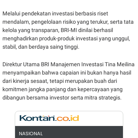
E
R
Melalui pendekatan investasi berbasis riset
F
B
O
U
mendalam, pengelolaan risiko yang terukur, serta tata
K
S
U
I
kelola yang transparan, BRI-MI dinilai berhasil
S
N
menghadirkan produk-produk investasi yang unggul,
E
S
stabil, dan berdaya saing tinggi.
S
I
N
Direktur Utama BRI Manajemen Investasi Tina Meilina
S
I
menyampaikan bahwa capaian ini bukan hanya hasil
G
H
dari kinerja sesaat, tetapi merupakan buah dari
T
komitmen jangka panjang dan kepercayaan yang
S
B
T
E
dibangun bersama investor serta mitra strategis.
O
L
C
A
K
N
S
J
E
A
T
O
U
N
NASIONAL
P