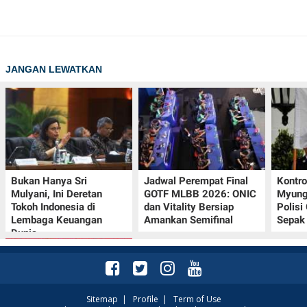
JANGAN LEWATKAN
Bukan Hanya Sri
Jadwal Perempat Final
Kontr
Mulyani, Ini Deretan
GOTF MLBB 2026: ONIC
Myung-
Tokoh Indonesia di
dan Vitality Bersiap
Polisi
Lembaga Keuangan
Amankan Semifinal
Sepak 
Dunia
Sitemap
|
Profile
|
Term of Use