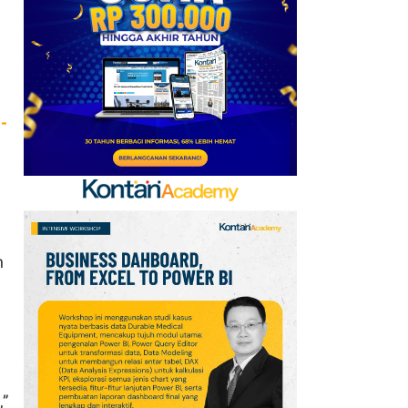
Baru, Ini Daftar 54
Saham HSC BEI per 6
Agustus 2026
7
UEFA hingga Luis Figo,
-
Ini Daftar Pihak yang
Menentang Gianni
Infantino
8
Krisis Migrasi Ancam
Status Maroko sebagai
Tuan Rumah Piala Dunia
n
2030
9
Promo Super Hemat
Indomaret 6–19 Agustus
2026, Diskon Kebutuhan
Rumah hingga 40%
,”