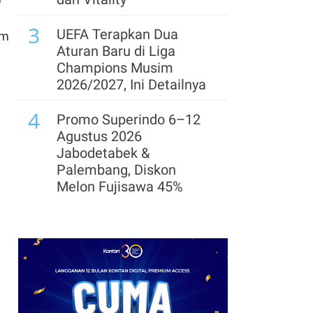
Fondasi Keberlanjutan
3
Industri Fintech Lending
UEFA Terapkan Dua
am
Aturan Baru di Liga
8
Saham Big Banks
Champions Musim
Bergerak Variatif,
2026/2027, Ini Detailnya
Sentimen Dana SAL Jadi
4
Penopang
Promo Superindo 6–12
Agustus 2026
9
ACC Melihat Peluang
Jabodetabek &
Meningkatkan
Palembang, Diskon
Pembiayaan Sektor
Melon Fujisawa 45%
Produktif Masih Terbuka
5
Prediksi Persib vs
10
Bank Aladin Perkuat
Persebaya di Final Piala
Ekosistem Syariah
Presiden 2026: Susunan
Digital
Pemain & Skor
6
Ada 3 Emiten Pendatang