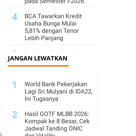
pada Semester I-2026
4
BCA Tawarkan Kredit
Usaha Bunga Mulai
5,81% dengan Tenor
Lebih Panjang
5
Prudential Indonesia
JANGAN LEWATKAN
Terapkan AI Mulai Sisi
Operasional hingga
Pengelolaan Risiko
1
World Bank Pekerjakan
6
Wealth Management
Lagi Sri Mulyani di IDA22,
Makin Diminati, Dana
Ini Tugasnya
Kelolaan Perbankan
2
Terus Bertumbuh
Hasil GOTF MLBB 2026:
Kompak ke 8 Besar, Cek
7
Amartha Sebut
Jadwal Tanding ONIC
Penguatan Modal Jadi
dan Vitality
-