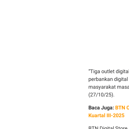
“Tiga outlet dig
perbankan digita
masyarakat masa k
(27/10/25).
Baca Juga:
BTN C
Kuartal III-2025
BTN Digital Store