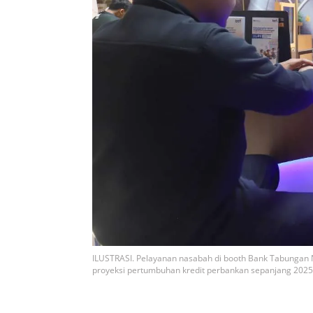
ILUSTRASI. Pelayanan nasabah di booth Bank Tabungan 
proyeksi pertumbuhan kredit perbankan sepanjang 2025