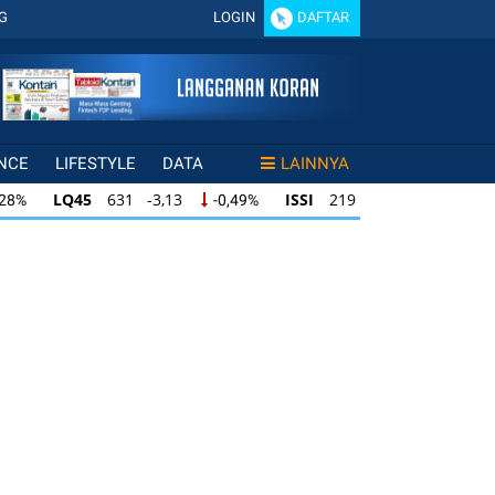
G
LOGIN
DAFTAR
NCE
LIFESTYLE
DATA
LAINNYA
LQ45
631 -3,13
ISSI
219 -0,63
,28%
-0,49%
-0,29%
LQ45
631 -3,13
ISSI
219 -0,63
28%
-0,49%
-0,29%
ISSI
219 -0,63
IDX30
354 -1,64
49%
-0,29%
-0,46%