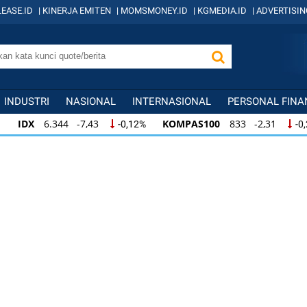
EASE.ID
|
KINERJA EMITEN
|
MOMSMONEY.ID
|
KGMEDIA.ID
|
ADVERTISIN
INDUSTRI
NASIONAL
INTERNASIONAL
PERSONAL FINA
IDX
6.344 -7,43
KOMPAS100
833 -2,31
-0,12%
-0
IDX
6.344 -7,43
KOMPAS100
833 -2,31
-0,12%
-0,
KOMPAS100
833 -2,31
LQ45
631 -3,13
-0,28%
-0,