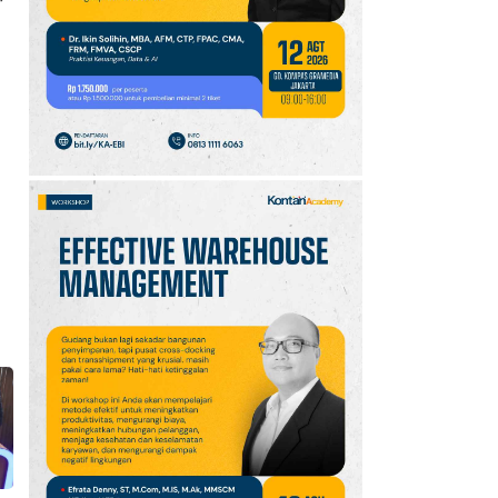
10
Jadwal Persija vs Arema
FC Perebutan Juara 3
Piala Presiden 2026,
Kick-off Sore Ini