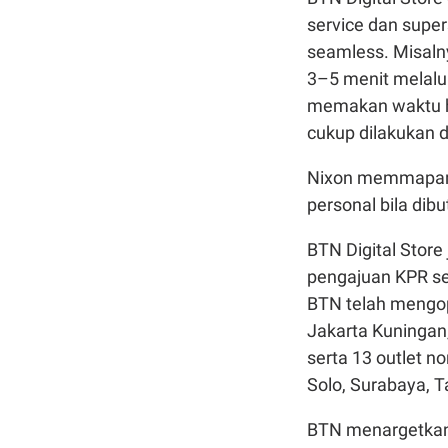
service dan super
seamless. Misaln
3–5 menit melalui
memakan waktu hi
cukup dilakukan 
Nixon memmapark
personal bila di
BTN Digital Store 
pengajuan KPR sec
BTN telah mengope
Jakarta Kuningan
serta 13 outlet n
Solo, Surabaya, 
BTN menargetkan 