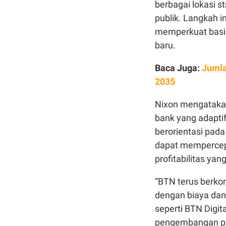
berbagai lokasi s
publik. Langkah i
memperkuat basi
baru.
Baca Juga:
Jumla
2035
Nixon mengatakan,
bank yang adaptif
berorientasi pada
dapat mempercep
profitabilitas ya
“BTN terus berk
dengan biaya dana 
seperti BTN Digit
pengembangan prod