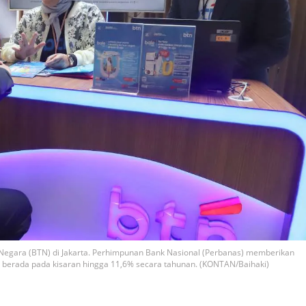
Negara (BTN) di Jakarta. Perhimpunan Bank Nasional (Perbanas) memberikan
 berada pada kisaran hingga 11,6% secara tahunan. (KONTAN/Baihaki)