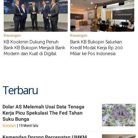
R
T
I
S
I
N
G
K
Keuangan
Keuangan
G
KB Kookmin Dukung Penuh
Bank KB Bukopin Salurkan
M
Bank KB Bukopin Menjadi Bank
Kredit Modal Kerja Rp 200
E
Modern dan Kuat di Digital
Miliar ke Pos Indonesia
D
I
A
.
I
D
Terbaru
SITEMAP
PROFILE
TERM
Dolar AS Melemah Usai Data Tenaga
OF
Kerja Picu Spekulasi The Fed Tahan
USE
Suku Bunga
PEDOMAN
PEMBERITAAN
Investasi
| 19 Menit lalu
SIBER
Kemendag Dorong Percepatan UMKM
PRIVACY