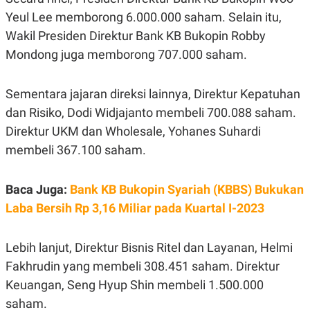
E
E
H
S
Yeul Lee memborong 6.000.000 saham. Selain itu,
A
T
T
Y
Wakil Presiden Direktur Bank KB Bukopin Robby
A
L
Mondong juga memborong 707.000 saham.
N
E
E
A
N
N
Sementara jajaran direksi lainnya, Direktur Kepatuhan
G
A
L
L
dan Risiko, Dodi Widjajanto membeli 700.088 saham.
I
I
S
S
Direktur UKM dan Wholesale, Yohanes Suhardi
H
I
membeli 367.100 saham.
S
E
K
X
O
Baca Juga:
Bank KB Bukopin Syariah (KBBS) Bukukan
E
L
C
O
Laba Bersih Rp 3,16 Miliar pada Kuartal I-2023
U
M
T
I
Lebih lanjut, Direktur Bisnis Ritel dan Layanan, Helmi
V
E
Fakhrudin yang membeli 308.451 saham. Direktur
C
O
Keuangan, Seng Hyup Shin membeli 1.500.000
R
saham.
N