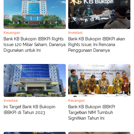
C
L
A
E
D
A
E
S
M
E
Y
.
I
Keuangan
Investasi
D
Bank KB Bukopin (BBKP) Rights
Bank KB Bukopin (BBKP) akan
L
K
Issue 120 Miliar Saham, Dananya
Rights Issue, Ini Rencana
A
I
Digunakan untuk Ini
Penggunaan Dananya
N
N
G
E
G
R
A
J
N
A
A
E
N
M
C
I
E
T
T
E
A
N
Investasi
Keuangan
K
Ini Target Bank KB Bukopin
Bank KB Bukopin (BBKP)
(BBKP) di Tahun 2023
Targetkan NIM Tumbuh
E
A
P
D
Signifikan Tahun Ini
A
V
P
E
E
R