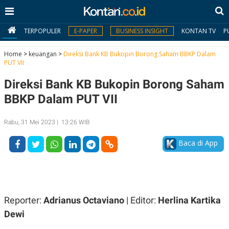
TERPOPULER
E-PAPER
BUSINESS INSIGHT
KONTAN TV
P
Home
>
keuangan
>
Direksi Bank KB Bukopin Borong Saham BBKP Dalam
PUT VII
MY
Direksi Bank KB Bukopin Borong Saham
KONTAN
BBKP Dalam PUT VII
Daftar
Rabu, 31 Mei 2023 | 13:26 WIB
Masuk
Baca di App
BERITA
I
N
N
A
Reporter:
Adrianus Octaviano
| Editor:
Herlina Kartika
V
S
E
I
Dewi
S
O
T
N