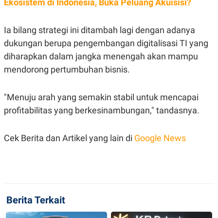
Ekosistem di Indonesia, Buka Peluang Akuisisi?
S
A
A
G
T
E
D
S
Ia bilang strategi ini ditambah lagi dengan adanya
A
T
dukungan berupa pengembangan digitalisasi TI yang
A
diharapkan dalam jangka menengah akan mampu
K
L
mendorong pertumbuhan bisnis.
O
I
N
P
T
S
A
U
"Menuju arah yang semakin stabil untuk mencapai
N
S
T
profitabilitas yang berkesinambungan," tandasnya.
V
Cek Berita dan Artikel yang lain di
Google News
JARINGAN
K
P
O
R
N
E
T
S
A
S
Berita Terkait
N
R
A
E