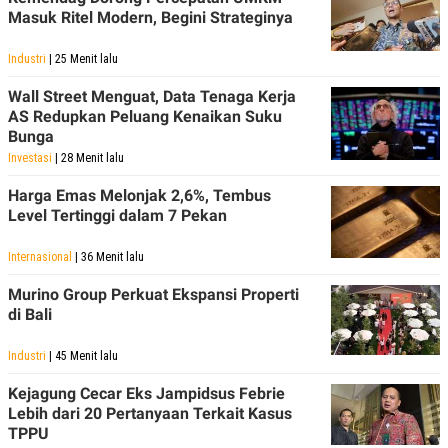
POLICY
Masuk Ritel Modern, Begini Strateginya
Industri
| 25 Menit lalu
Wall Street Menguat, Data Tenaga Kerja
AS Redupkan Peluang Kenaikan Suku
Bunga
Investasi
| 28 Menit lalu
Harga Emas Melonjak 2,6%, Tembus
Level Tertinggi dalam 7 Pekan
Internasional
| 36 Menit lalu
Murino Group Perkuat Ekspansi Properti
di Bali
Industri
| 45 Menit lalu
Kejagung Cecar Eks Jampidsus Febrie
Lebih dari 20 Pertanyaan Terkait Kasus
TPPU