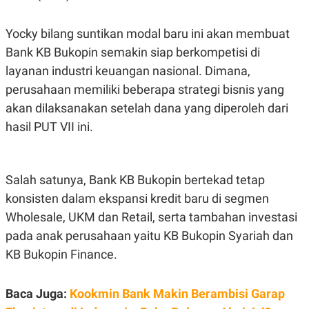
A
I
S
V
K
E
Yocky bilang suntikan modal baru ini akan membuat
E
M
Bank KB Bukopin semakin siap berkompetisi di
E
layanan industri keuangan nasional. Dimana,
N
T
perusahaan memiliki beberapa strategi bisnis yang
E
R
akan dilaksanakan setelah dana yang diperoleh dari
I
hasil PUT VII ini.
A
N
L
E
S
Salah satunya, Bank KB Bukopin bertekad tetap
T
konsisten dalam ekspansi kredit baru di segmen
A
R
Wholesale, UKM dan Retail, serta tambahan investasi
I
pada anak perusahaan yaitu KB Bukopin Syariah dan
KB Bukopin Finance.
KANAL
P
I
Baca Juga:
Kookmin Bank Makin Berambisi Garap
U
M