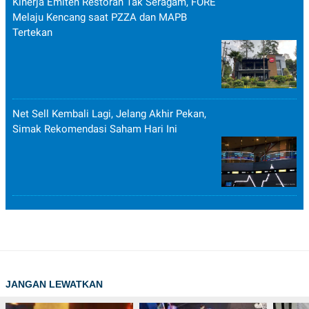
Kinerja Emiten Restoran Tak Seragam, FORE
Melaju Kencang saat PZZA dan MAPB
Tertekan
Net Sell Kembali Lagi, Jelang Akhir Pekan,
Simak Rekomendasi Saham Hari Ini
JANGAN LEWATKAN