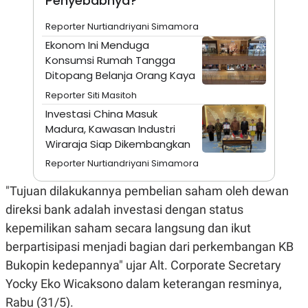
Penyebabnya?
N
S
E
E
Reporter Nurtiandriyani Simamora
W
R
Ekonom Ini Menduga
S
E
S
M
Konsumsi Rumah Tangga
E
O
Ditopang Belanja Orang Kaya
T
N
U
I
Reporter Siti Masitoh
P
A
Investasi China Masuk
A
K
Madura, Kawasan Industri
D
I
V
L
Wiraraja Siap Dikembangkan
A
S
Reporter Nurtiandriyani Simamora
K
O
"Tujuan dilakukannya pembelian saham oleh dewan
R
P
direksi bank adalah investasi dengan status
O
kepemilikan saham secara langsung dan ikut
R
A
berpartisipasi menjadi bagian dari perkembangan KB
S
I
Bukopin kedepannya" ujar Alt. Corporate Secretary
K
N
Yocky Eko Wicaksono dalam keterangan resminya,
I
A
Rabu (31/5).
L
T