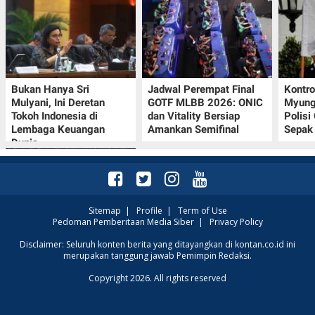
Bukan Hanya Sri
Jadwal Perempat Final
Kontr
Mulyani, Ini Deretan
GOTF MLBB 2026: ONIC
Myung-
Tokoh Indonesia di
dan Vitality Bersiap
Polisi
Lembaga Keuangan
Amankan Semifinal
Sepak 
Dunia
Sitemap
|
Profile
|
Term of Use
Pedoman Pemberitaan Media Siber
|
Privacy Policy
Klasemen Grup A Piala
Disclaimer: Seluruh konten berita yang ditayangkan di kontan.co.id ini
merupakan tanggung jawab Pemimpin Redaksi.
AFF 2026: Ini Skenario
Indonesia Lolos ke
Copyright 2026. All rights reserved
Semifinal