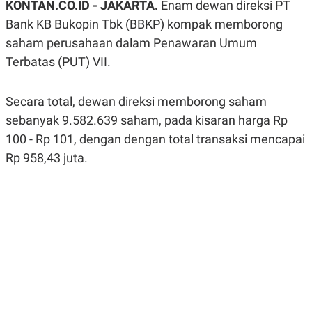
KONTAN.CO.ID -
JAKARTA.
Enam dewan direksi PT
A
A
S
L
Bank KB Bukopin Tbk (BBKP) kompak memborong
I
saham perusahaan dalam Penawaran Umum
K
I
Terbatas (PUT) VII.
E
N
U
D
A
U
N
S
Secara total, dewan direksi memborong saham
G
T
A
R
sebanyak 9.582.639 saham, pada kisaran harga Rp
N
I
100 - Rp 101, dengan dengan total transaksi mencapai
P
I
Rp 958,43 juta.
E
N
L
T
U
E
A
R
N
N
G
A
U
S
S
I
A
O
H
N
A
A
L
P
R
E
E