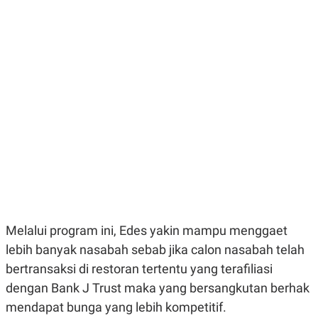
E
E
H
S
A
T
T
Y
A
L
N
E
E
A
N
N
G
A
L
L
I
I
S
S
H
I
S
E
K
X
O
E
L
C
O
U
M
Melalui program ini, Edes yakin mampu menggaet
T
I
lebih banyak nasabah sebab jika calon nasabah telah
V
E
bertransaksi di restoran tertentu yang terafiliasi
C
dengan Bank J Trust maka yang bersangkutan berhak
O
R
mendapat bunga yang lebih kompetitif.
N