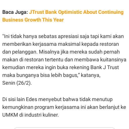
E
R
Baca Juga:
JTrust Bank Optimistic About Continuing
F
B
O
U
Business Growth This Year
K
S
U
I
S
N
"Ini tidak hanya sebatas apresiasi saja tapi kami akan
E
S
memberikan kerjasama maksimal kepada restoran
S
I
dan pelanggan. Misalnya jika mereka sudah pernah
N
makan di restoran tertentu dan membawa kuitansinya
S
I
kemudian mereka ingin buka rekening Bank J Trust
G
H
maka bunganya bisa lebih bagus,” katanya,
T
Senin (26/2).
S
B
T
E
O
L
Di sisi lain Edes menyebut bahwa tidak menutup
C
A
K
N
kemungkinan program kerjasama ini akan berlanjut ke
S
J
E
A
UMKM di industri kuliner.
T
O
U
N
P