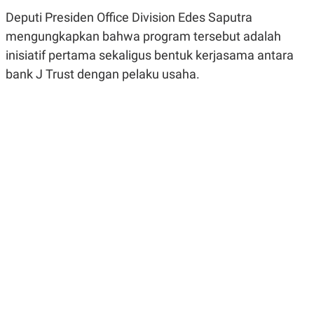
R
G
Deputi Presiden Office Division Edes Saputra
S
I
O
O
mengungkapkan bahwa program tersebut adalah
N
N
A
A
inisiatif pertama sekaligus bentuk kerjasama antara
L
L
bank J Trust dengan pelaku usaha.
F
I
N
A
N
C
E
Y
C
A
A
N
R
G
I
T
T
E
A
R
H
.
U
.
.
K
L
E
I
S
F