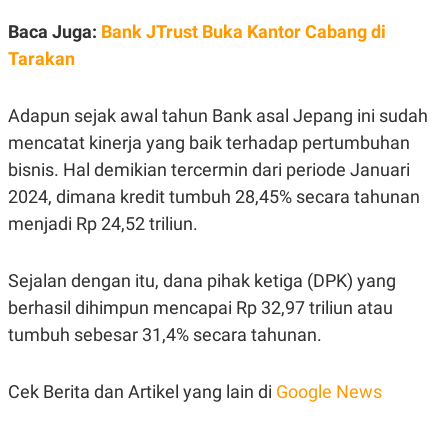
S
A
A
G
Baca Juga:
Bank JTrust Buka Kantor Cabang di
T
E
D
S
Tarakan
A
T
A
Adapun sejak awal tahun Bank asal Jepang ini sudah
K
L
mencatat kinerja yang baik terhadap pertumbuhan
O
I
N
P
bisnis. Hal demikian tercermin dari periode Januari
T
S
A
U
2024, dimana kredit tumbuh 28,45% secara tahunan
N
S
menjadi Rp 24,52 triliun.
T
V
Sejalan dengan itu, dana pihak ketiga (DPK) yang
JARINGAN
berhasil dihimpun mencapai Rp 32,97 triliun atau
tumbuh sebesar 31,4% secara tahunan.
K
P
O
R
N
E
T
S
Cek Berita dan Artikel yang lain di
Google News
A
S
N
R
A
E