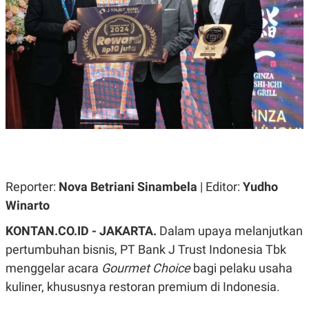
A
A
S
L
I
K
I
E
N
U
D
A
U
N
S
G
T
A
R
N
I
P
I
E
N
L
T
U
E
Reporter:
Nova Betriani Sinambela
| Editor:
Yudho
A
R
N
N
Winarto
G
A
U
S
KONTAN.CO.ID - JAKARTA.
Dalam upaya melanjutkan
S
I
A
O
pertumbuhan bisnis, PT Bank J Trust Indonesia Tbk
H
N
A
A
menggelar acara
Gourmet Choice
bagi pelaku usaha
L
kuliner, khususnya restoran premium di Indonesia.
P
R
E
E