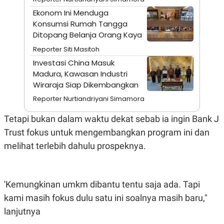
A
I
S
V
Ekonom Ini Menduga
K
E
Konsumsi Rumah Tangga
E
Ditopang Belanja Orang Kaya
M
E
Reporter Siti Masitoh
N
T
Investasi China Masuk
E
Madura, Kawasan Industri
R
I
Wiraraja Siap Dikembangkan
A
Reporter Nurtiandriyani Simamora
N
L
Tetapi bukan dalam waktu dekat sebab ia ingin Bank J
E
S
Trust fokus untuk mengembangkan program ini dan
T
A
melihat terlebih dahulu prospeknya.
R
I
'Kemungkinan umkm dibantu tentu saja ada. Tapi
KANAL
kami masih fokus dulu satu ini soalnya masih baru,"
lanjutnya
P
I
U
M