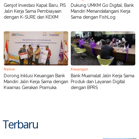
R
T
Genjot Investasi Kapal Baru, PIS
Dukung UMKM Go Digital, Bank
I
Jalin Kerja Sama Pembiayaan
Mandiri Menandatangani Kerja
S
dengan K-SURE dan KEXIM
Sama dengan FishLog
I
N
G
K
G
M
E
D
I
A
Native
Keuangan
.
I
Dorong Inklusi Keuangan Bank
Bank Muamalat Jalin Kerja Sama
D
Mandiri Jalin Kerja Sama dengan
Produk dan Layanan Digital
Kwarnas Gerakan Pramuka
dengan BPRS
SITEMAP
PROFILE
TERM
OF
USE
Terbaru
PEDOMAN
PEMBERITAAN
SIBER
PRIVACY