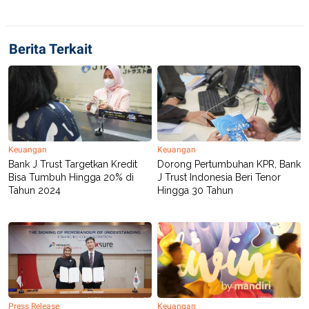
C
L
A
E
D
A
E
S
Berita Terkait
M
E
Y
.
I
D
L
K
A
I
N
N
G
E
G
R
Keuangan
Keuangan
A
J
Bank J Trust Targetkan Kredit
Dorong Pertumbuhan KPR, Bank
N
A
A
E
Bisa Tumbuh Hingga 20% di
J Trust Indonesia Beri Tenor
N
M
Tahun 2024
Hingga 30 Tahun
C
I
E
T
T
E
A
N
K
E
A
P
D
A
V
P
E
E
R
Press Release
Keuangan