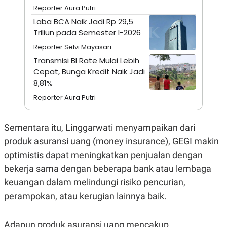
A
I
Reporter Aura Putri
S
V
K
E
Laba BCA Naik Jadi Rp 29,5
E
Triliun pada Semester I-2026
M
E
Reporter Selvi Mayasari
N
Transmisi BI Rate Mulai Lebih
T
E
Cepat, Bunga Kredit Naik Jadi
R
8,81%
I
A
Reporter Aura Putri
N
L
E
Sementara itu, Linggarwati menyampaikan dari
S
T
produk asuransi uang (money insurance), GEGI makin
A
optimistis dapat meningkatkan penjualan dengan
R
I
bekerja sama dengan beberapa bank atau lembaga
keuangan dalam melindungi risiko pencurian,
KANAL
perampokan, atau kerugian lainnya baik.
P
I
U
M
Adapun produk asuransi uang mencakup