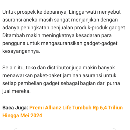
E
R
Untuk prospek ke depannya, Linggarwati menyebut
F
B
O
U
asuransi aneka masih sangat menjanjikan dengan
K
S
adanya peningkatan penjualan produk-produk gadget.
U
I
S
N
Ditambah makin meningkatnya kesadaran para
E
S
pengguna untuk mengasuransikan gadget-gadget
S
kesayangannya.
I
N
S
I
Selain itu, toko dan distributor juga makin banyak
G
H
menawarkan paket-paket jaminan asuransi untuk
T
setiap pembelian gadget sebagai bagian dari purna
S
B
jual mereka.
T
E
O
L
C
A
K
N
Baca Juga:
Premi Allianz Life Tumbuh Rp 6,4 Triliun
S
J
E
A
Hingga Mei 2024
T
O
U
N
P