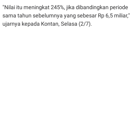
R
G
"Nilai itu meningkat 245%, jika dibandingkan periode
S
I
O
O
sama tahun sebelumnya yang sebesar Rp 6,5 miliar,"
N
N
ujarnya kepada Kontan, Selasa (2/7).
A
A
L
L
F
I
N
A
N
C
E
Y
C
A
A
N
R
G
I
T
T
E
A
R
H
.
U
.
.
K
L
E
I
S
F