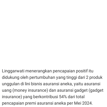
E
E
H
S
A
T
T
Y
A
L
N
E
E
A
N
N
G
A
L
L
I
I
S
S
H
I
S
E
K
X
O
E
L
C
O
Linggarwati menerangkan pencapaian positif itu
U
M
didukung oleh pertumbuhan yang tinggi dari 2 produk
T
I
unggulan di lini bisnis asuransi aneka, yaitu asuransi
V
E
uang (money insurance) dan asuransi gadget (gadget
C
insurance) yang berkontribusi 54% dari total
O
R
pencapaian premi asuransi aneka per Mei 2024.
N