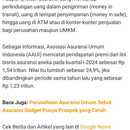
S
A
perlindungan uang dalam pengiriman (money in
A
G
T
E
transit), uang di tempat penyimpanan (money in safe),
D
S
A
hingga uang di ATM atau di konter-konter penjualan
T
A
bagi perusahan maupun UMKM.
K
L
O
I
Sebagai informasi, Asosiasi Asuransi Umum
N
P
T
S
Indonesia (AAUI) mencatat pendapatan premi dari lini
A
U
N
S
bisnis asuransi aneka pada kuartal I-2024 sebesar Rp
T
V
1,54 triliun. Nilai itu tumbuh sebesar 24,9%, jika
dibandingkan periode sama tahun lalu yang sebesar
JARINGAN
Rp 1,23 triliun.
K
P
Baca Juga:
Perusahaan Asuransi Umum Sebut
O
R
N
E
Asuransi Gadget Punya Prospek yang Cerah
T
S
A
S
N
R
Cek Berita dan Artikel yang lain di
Google News
A
E