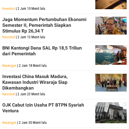
R
T
I
Investasi
| 2 Jam 10 Menit lalu
S
I
Jaga Momentum Pertumbuhan Ekonomi
N
Semester II, Pemerintah Siapkan
G
Stimulus Rp 26,34 T
K
G
Nasional
| 2 Jam 13 Menit lalu
M
E
BNI Kantongi Dana SAL Rp 18,5 Triliun
D
dari Pemerintah
I
A
.
Keuangan
| 2 Jam 18 Menit lalu
I
D
Investasi China Masuk Madura,
Kawasan Industri Wiraraja Siap
Dikembangkan
Nasional
| 2 Jam 23 Menit lalu
SITEMAP
PROFILE
TERM
OF
OJK Cabut Izin Usaha PT BTPN Syariah
USE
Ventura
PEDOMAN
PEMBERITAAN
SIBER
Keuangan
| 2 Jam 30 Menit lalu
PRIVACY