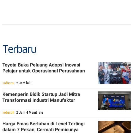
C
L
A
E
D
A
E
S
M
E
Y
.
I
D
L
K
Terbaru
A
I
N
N
G
E
G
R
Toyota Buka Peluang Adopsi Inovasi
A
J
Pelajar untuk Operasional Perusahaan
N
A
A
E
N
M
Industri
| 2 Jam lalu
C
I
E
T
Kemenperin Bidik Startup Jadi Mitra
T
E
A
N
Transformasi Industri Manufaktur
K
E
A
Industri
| 2 Jam 4 Menit lalu
P
D
A
V
Harga Emas Bertahan di Level Tertingi
P
E
dalam 7 Pekan, Cermati Pemicunya
E
R