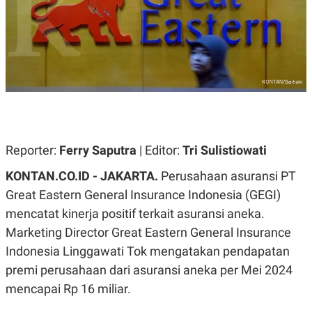
A
A
S
L
I
K
I
E
N
U
D
A
U
N
S
G
T
A
R
N
I
P
I
Reporter:
Ferry Saputra
| Editor:
Tri Sulistiowati
E
N
L
T
KONTAN.CO.ID - JAKARTA.
Perusahaan asuransi PT
U
E
A
R
Great Eastern General Insurance Indonesia (GEGI)
N
N
mencatat kinerja positif terkait asuransi aneka.
G
A
U
S
Marketing Director Great Eastern General Insurance
S
I
A
O
Indonesia Linggawati Tok mengatakan pendapatan
H
N
premi perusahaan dari asuransi aneka per Mei 2024
A
A
L
mencapai Rp 16 miliar.
P
R
E
E