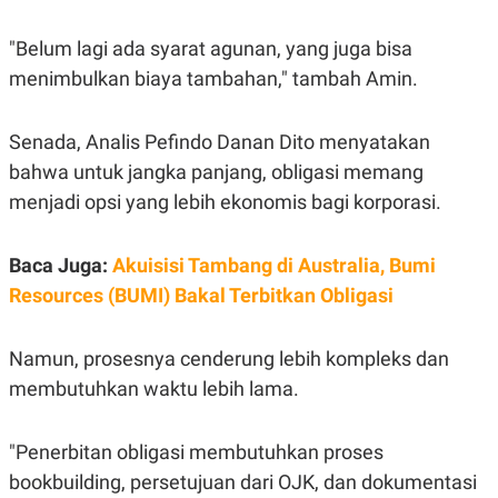
C
L
A
E
D
A
"Belum lagi ada syarat agunan, yang juga bisa
E
S
menimbulkan biaya tambahan," tambah Amin.
M
E
Y
.
I
D
Senada, Analis Pefindo Danan Dito menyatakan
L
K
bahwa untuk jangka panjang, obligasi memang
A
I
N
N
menjadi opsi yang lebih ekonomis bagi korporasi.
G
E
G
R
A
J
Baca Juga:
Akuisisi Tambang di Australia, Bumi
N
A
A
E
Resources (BUMI) Bakal Terbitkan Obligasi
N
M
C
I
E
T
T
E
Namun, prosesnya cenderung lebih kompleks dan
A
N
membutuhkan waktu lebih lama.
K
E
A
P
D
"Penerbitan obligasi membutuhkan proses
A
V
P
E
bookbuilding, persetujuan dari OJK, dan dokumentasi
E
R