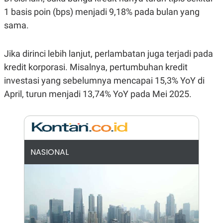
E
R
1 basis poin (bps) menjadi 9,18% pada bulan yang
F
B
sama.
O
U
K
S
U
I
Jika dirinci lebih lanjut, perlambatan juga terjadi pada
S
N
E
kredit korporasi. Misalnya, pertumbuhan kredit
S
S
investasi yang sebelumnya mencapai 15,3% YoY di
I
April, turun menjadi 13,74% YoY pada Mei 2025.
N
S
I
G
H
T
S
B
NASIONAL
T
E
O
L
C
A
K
N
S
J
E
A
T
O
U
N
P