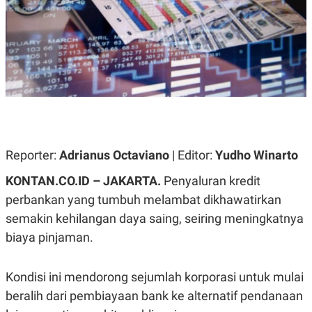
A
A
S
L
I
K
I
E
N
U
D
A
U
N
S
G
T
A
R
N
I
P
I
Reporter:
Adrianus Octaviano
| Editor:
Yudho Winarto
E
N
L
T
KONTAN.CO.ID – JAKARTA.
Penyaluran kredit
U
E
A
R
perbankan yang tumbuh melambat dikhawatirkan
N
N
G
A
semakin kehilangan daya saing, seiring meningkatnya
U
S
biaya pinjaman.
S
I
A
O
H
N
A
A
Kondisi ini mendorong sejumlah korporasi untuk mulai
L
beralih dari pembiayaan bank ke alternatif pendanaan
P
R
E
E