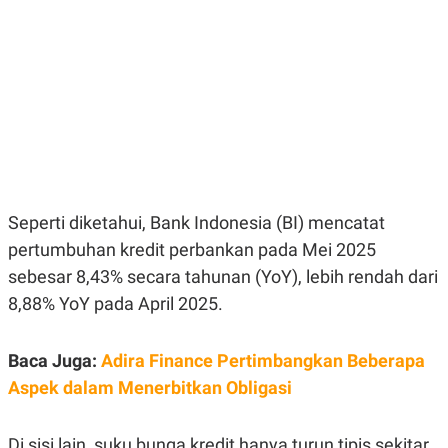
E
E
H
S
A
T
T
Y
A
L
N
E
E
A
N
N
G
A
L
L
I
I
S
S
H
I
S
Seperti diketahui, Bank Indonesia (BI) mencatat
E
K
pertumbuhan kredit perbankan pada Mei 2025
X
O
sebesar 8,43% secara tahunan (YoY), lebih rendah dari
E
L
C
O
8,88% YoY pada April 2025.
U
M
T
I
V
Baca Juga:
Adira Finance Pertimbangkan Beberapa
E
Aspek dalam Menerbitkan Obligasi
C
O
R
N
Di sisi lain, suku bunga kredit hanya turun tipis sekitar