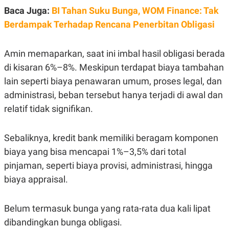
S
A
Baca Juga:
BI Tahan Suku Bunga, WOM Finance: Tak
A
G
T
E
Berdampak Terhadap Rencana Penerbitan Obligasi
D
S
A
T
A
Amin memaparkan, saat ini imbal hasil obligasi berada
K
L
di kisaran 6%–8%. Meskipun terdapat biaya tambahan
O
I
lain seperti biaya penawaran umum, proses legal, dan
N
P
T
S
administrasi, beban tersebut hanya terjadi di awal dan
A
U
N
S
relatif tidak signifikan.
T
V
Sebaliknya, kredit bank memiliki beragam komponen
JARINGAN
biaya yang bisa mencapai 1%–3,5% dari total
pinjaman, seperti biaya provisi, administrasi, hingga
K
P
biaya appraisal.
O
R
N
E
T
S
A
S
Belum termasuk bunga yang rata-rata dua kali lipat
N
R
dibandingkan bunga obligasi.
A
E