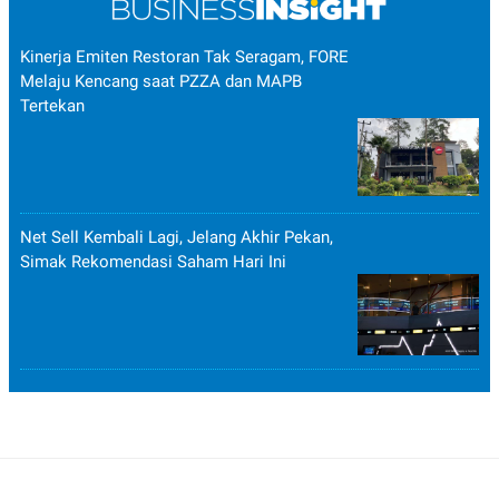
Kinerja Emiten Restoran Tak Seragam, FORE
Melaju Kencang saat PZZA dan MAPB
Tertekan
Net Sell Kembali Lagi, Jelang Akhir Pekan,
Simak Rekomendasi Saham Hari Ini