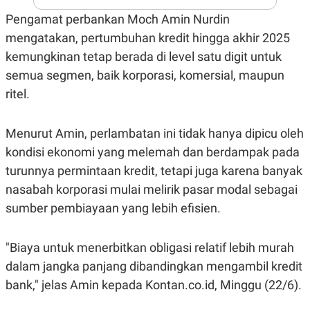
A
I
S
V
Pengamat perbankan Moch Amin Nurdin
K
E
mengatakan, pertumbuhan kredit hingga akhir 2025
E
M
kemungkinan tetap berada di level satu digit untuk
E
N
semua segmen, baik korporasi, komersial, maupun
T
ritel.
E
R
I
A
Menurut Amin, perlambatan ini tidak hanya dipicu oleh
N
kondisi ekonomi yang melemah dan berdampak pada
L
E
turunnya permintaan kredit, tetapi juga karena banyak
S
nasabah korporasi mulai melirik pasar modal sebagai
T
A
sumber pembiayaan yang lebih efisien.
R
I
"Biaya untuk menerbitkan obligasi relatif lebih murah
KANAL
dalam jangka panjang dibandingkan mengambil kredit
bank," jelas Amin kepada Kontan.co.id, Minggu (22/6).
P
I
U
M