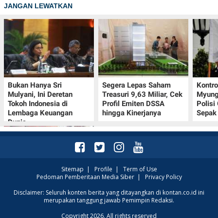
JANGAN LEWATKAN
Bukan Hanya Sri
Segera Lepas Saham
Kontr
Mulyani, Ini Deretan
Treasuri 9,63 Miliar, Cek
Myung-
Tokoh Indonesia di
Profil Emiten DSSA
Polisi
Lembaga Keuangan
hingga Kinerjanya
Sepak 
Dunia
Sitemap
|
Profile
|
Term of Use
Pedoman Pemberitaan Media Siber
|
Privacy Policy
Promo Alfamart Murah
Disclaimer: Seluruh konten berita yang ditayangkan di kontan.co.id ini
merupakan tanggung jawab Pemimpin Redaksi.
Banget 7–13 Agustus
2026, Sunlight hingga
Copyright 2026. All rights reserved