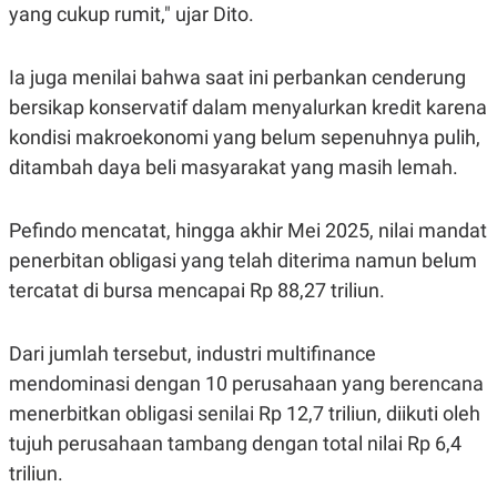
R
T
yang cukup rumit," ujar Dito.
I
S
I
Ia juga menilai bahwa saat ini perbankan cenderung
N
G
bersikap konservatif dalam menyalurkan kredit karena
K
kondisi makroekonomi yang belum sepenuhnya pulih,
G
M
ditambah daya beli masyarakat yang masih lemah.
E
D
I
Pefindo mencatat, hingga akhir Mei 2025, nilai mandat
A
.
penerbitan obligasi yang telah diterima namun belum
I
D
tercatat di bursa mencapai Rp 88,27 triliun.
Dari jumlah tersebut, industri multifinance
SITEMAP
PROFILE
TERM
mendominasi dengan 10 perusahaan yang berencana
OF
USE
menerbitkan obligasi senilai Rp 12,7 triliun, diikuti oleh
PEDOMAN
tujuh perusahaan tambang dengan total nilai Rp 6,4
PEMBERITAAN
SIBER
triliun.
PRIVACY