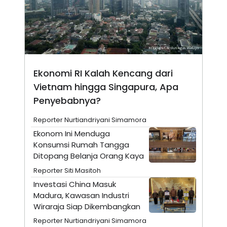
N
S
E
E
W
R
S
E
S
M
E
O
T
N
U
I
Ekonomi RI Kalah Kencang dari
P
A
Vietnam hingga Singapura, Apa
A
K
D
I
Penyebabnya?
V
L
A
Reporter Nurtiandriyani Simamora
S
K
Ekonom Ini Menduga
O
Konsumsi Rumah Tangga
R
P
Ditopang Belanja Orang Kaya
O
R
Reporter Siti Masitoh
A
Investasi China Masuk
S
I
Madura, Kawasan Industri
Wiraraja Siap Dikembangkan
K
N
I
A
Reporter Nurtiandriyani Simamora
L
T