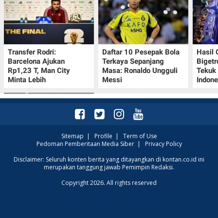
Transfer Rodri:
Daftar 10 Pesepak Bola
Hasil
Barcelona Ajukan
Terkaya Sepanjang
Bigetr
Rp1,23 T, Man City
Masa: Ronaldo Ungguli
Tekuk 
Minta Lebih
Messi
Indone
Sitemap
|
Profile
|
Term of Use
Pedoman Pemberitaan Media Siber
|
Privacy Policy
Bos LaLiga Javier Tebas
Disclaimer: Seluruh konten berita yang ditayangkan di kontan.co.id ini
merupakan tanggung jawab Pemimpin Redaksi.
Kritik FIFA: Era Infantino
Harus Berakhir
Copyright 2026. All rights reserved