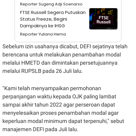
A
I
Reporter Sugeng Adji Soenarso
S
V
FTSE Russell Segera Putuskan
K
E
E
Status Freeze, Begini
M
Dampaknya ke IHSG
E
N
Reporter Yuliana Hema
T
E
Sebelum izin usahanya dicabut, DEFI sejatinya telah
R
I
berencana untuk melakukan penambahan modal
A
N
melalui HMETD dan dimintakan persetujuannya
L
melalui RUPSLB pada 26 Juli lalu.
E
S
T
"Kami telah menyampaikan permohonan
A
R
perpanjangan waktu kepada OJK paling lambat
I
sampai akhir tahun 2022 agar perseroan dapat
menyelesaikan proses penambahan modal agar
KANAL
keperluan modal minimum dapat terpenuhi," sebut
P
I
manajemen DEFI pada Juli lalu.
U
M