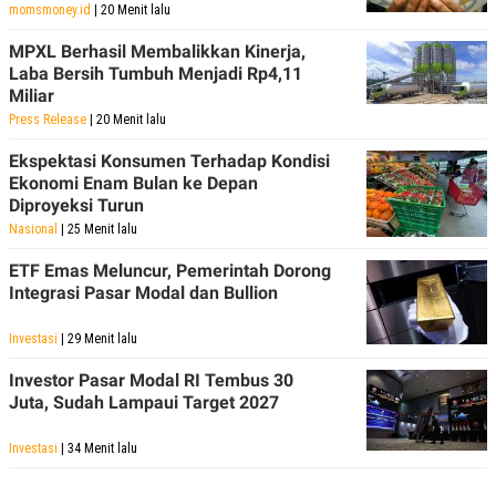
R
T
momsmoney.id
| 20 Menit lalu
I
S
MPXL Berhasil Membalikkan Kinerja,
I
Laba Bersih Tumbuh Menjadi Rp4,11
N
Miliar
G
Press Release
| 20 Menit lalu
K
G
Ekspektasi Konsumen Terhadap Kondisi
M
E
Ekonomi Enam Bulan ke Depan
D
Diproyeksi Turun
I
Nasional
| 25 Menit lalu
A
.
I
ETF Emas Meluncur, Pemerintah Dorong
D
Integrasi Pasar Modal dan Bullion
Investasi
| 29 Menit lalu
SITEMAP
PROFILE
TERM
Investor Pasar Modal RI Tembus 30
OF
Juta, Sudah Lampaui Target 2027
USE
PEDOMAN
PEMBERITAAN
Investasi
| 34 Menit lalu
SIBER
PRIVACY