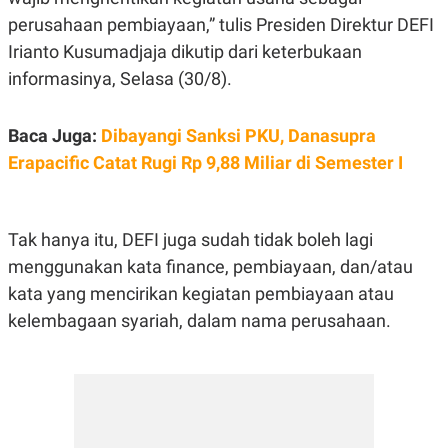
E
E
H
S
perusahaan pembiayaan,” tulis Presiden Direktur DEFI
A
T
T
Y
Irianto Kusumadjaja dikutip dari keterbukaan
A
L
informasinya, Selasa (30/8).
N
E
E
A
N
N
Baca Juga:
Dibayangi Sanksi PKU, Danasupra
G
A
L
L
Erapacific Catat Rugi Rp 9,88 Miliar di Semester I
I
I
S
S
H
I
S
Tak hanya itu, DEFI juga sudah tidak boleh lagi
E
K
X
O
menggunakan kata finance, pembiayaan, dan/atau
E
L
kata yang mencirikan kegiatan pembiayaan atau
C
O
U
M
kelembagaan syariah, dalam nama perusahaan.
T
I
V
E
C
O
R
N