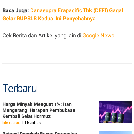
S
A
A
G
Baca Juga:
Danasupra Erapacific Tbk (DEFI) Gagal
T
E
D
S
Gelar RUPSLB Kedua, Ini Penyebabnya
A
T
A
Cek Berita dan Artikel yang lain di
Google News
K
L
O
I
N
P
T
S
A
U
N
S
T
V
Terbaru
JARINGAN
K
P
Harga Minyak Menguat 1%: Iran
O
R
Mengurangi Harapan Pembukaan
N
E
Kembali Selat Hormuz
T
S
A
S
Internasional
| 4 Menit lalu
N
R
A
E
Potensi Pangkah Besar, Pertamina