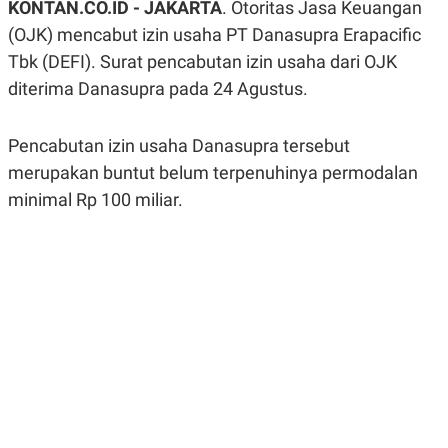
KONTAN.CO.ID - JAKARTA
. Otoritas Jasa Keuangan
A
A
S
L
(OJK) mencabut izin usaha PT Danasupra Erapacific
I
Tbk (DEFI). Surat pencabutan izin usaha dari OJK
K
I
diterima Danasupra pada 24 Agustus.
E
N
U
D
A
U
N
S
Pencabutan izin usaha Danasupra tersebut
G
T
A
R
merupakan buntut belum terpenuhinya permodalan
N
I
minimal Rp 100 miliar.
P
I
E
N
L
T
U
E
A
R
N
N
G
A
U
S
S
I
A
O
H
N
A
A
L
P
R
E
E