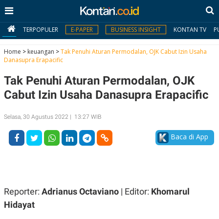
TERPOPULER
E-PAPER
BUSINESS INSIGHT
KONTAN TV
P
Home
>
keuangan
>
Tak Penuhi Aturan Permodalan, OJK Cabut Izin Usaha
Danasupra Erapacific
MY
Tak Penuhi Aturan Permodalan, OJK
KONTAN
Cabut Izin Usaha Danasupra Erapacific
Daftar
Selasa, 30 Agustus 2022 | 13:27 WIB
Masuk
Baca di App
BERITA
I
N
N
A
Reporter:
Adrianus Octaviano
| Editor:
Khomarul
V
S
E
I
Hidayat
S
O
T
N