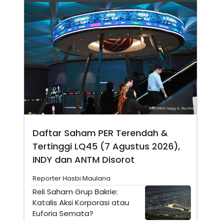
N
S
E
E
W
R
S
E
S
M
E
O
T
N
U
I
P
A
A
K
D
I
V
L
A
S
K
Daftar Saham PER Terendah &
O
R
Tertinggi LQ45 (7 Agustus 2026),
P
O
INDY dan ANTM Disorot
R
A
Reporter Hasbi Maulana
S
I
Reli Saham Grup Bakrie:
K
N
Katalis Aksi Korporasi atau
I
A
Euforia Semata?
L
T