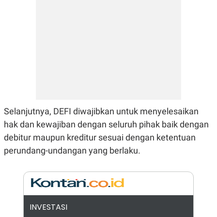
E
R
F
B
O
U
K
S
U
I
S
N
E
S
S
I
N
S
I
Selanjutnya, DEFI diwajibkan untuk menyelesaikan
G
hak dan kewajiban dengan seluruh pihak baik dengan
H
T
debitur maupun kreditur sesuai dengan ketentuan
S
B
perundang-undangan yang berlaku.
T
E
O
L
C
A
K
N
S
J
E
A
T
O
U
N
INVESTASI
P