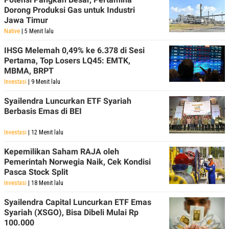
C
L
Dorong Produksi Gas untuk Industri
A
E
D
A
Jawa Timur
E
S
Native
| 5 Menit lalu
M
E
Y
.
IHSG Melemah 0,49% ke 6.378 di Sesi
I
D
Pertama, Top Losers LQ45: EMTK,
MBMA, BRPT
L
K
A
I
Investasi
| 9 Menit lalu
N
N
G
E
Syailendra Luncurkan ETF Syariah
G
R
Berbasis Emas di BEI
A
J
N
A
A
E
Investasi
| 12 Menit lalu
N
M
C
I
Kepemilikan Saham RAJA oleh
E
T
Pemerintah Norwegia Naik, Cek Kondisi
T
E
A
N
Pasca Stock Split
K
Investasi
| 18 Menit lalu
E
A
P
D
Syailendra Capital Luncurkan ETF Emas
A
V
Syariah (XSGO), Bisa Dibeli Mulai Rp
P
E
100.000
E
R