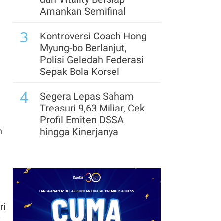
Investasi di OCTO, Incar
Amankan Semifinal
1 Juta Pengguna
3
Kontroversi Coach Hong
8
Simpanan Nasabah
Myung-bo Berlanjut,
Jumbo BCA Tumbuh 15%
Polisi Geledah Federasi
pada Semester I-2026
Sepak Bola Korsel
9
4
Diterpa Gagal Bayar, OJK
Segera Lepas Saham
Sebut iGrow Berfokus
Treasuri 9,63 Miliar, Cek
Selesaikan Pembiayaan
Profil Emiten DSSA
Bermasalah
n
hingga Kinerjanya
10
5
BPKH Gandeng Bank
Cek Kode Redeem EA FC
Muamalat Perluas
Mobile Update 7 Agustus
Ekosistem Haji Nasional
2026: Klaim Ribuan
Gems Gratis!
ri
6
Arsenal Perpanjang
.