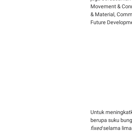
Movement & Conne
& Material, Commu
Future Developm
Untuk meningkatk
berupa suku bung
fixed
selama lima