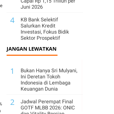
Capai Rp 1,15 Triliun per
te
Juni 2026
4
KB Bank Selektif
Salurkan Kredit
Investasi, Fokus Bidik
Sektor Prospektif
JANGAN LEWATKAN
5
Cetak Net Buy, Big Banks
Kompak Menghijau di
Akhir Perdagangan
1
Pekan Ini
Bukan Hanya Sri Mulyani,
Ini Deretan Tokoh
6
BCA Salurkan Kedit
Indonesia di Lembaga
Produktif Rp 802 Triliun
Keuangan Dunia
hingga Juni 2026
2
Jadwal Perempat Final
%
7
CIMB Niaga Gandeng
GOTF MLBB 2026: ONIC
m
Ajaib Perkuat Produk
dan Vitality Bersiap