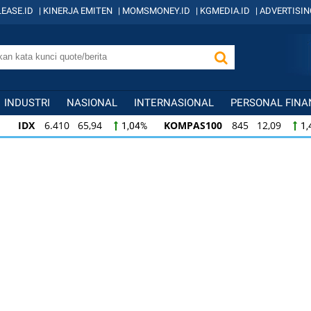
EASE.ID
|
KINERJA EMITEN
|
MOMSMONEY.ID
|
KGMEDIA.ID
|
ADVERTISIN
INDUSTRI
NASIONAL
INTERNASIONAL
PERSONAL FINA
IDX
6.410 65,94
KOMPAS100
845 12,09
1,04%
1,
KOMPAS100
845 12,09
LQ45
640 9,44
1,45%
1,5
LQ45
640 9,44
ISSI
222 2,82
IDX3
1,50%
1,29%