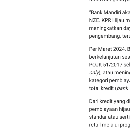
“Bank Mandiri ak
NZE. KPR Hijau me
meningkatkan day
pengembang, terut
Per Maret 2024, 
berkelanjutan se
POJK 51/2017 sebes
only
), atau meni
kategori pembiaya
total kredit (
bank 
Dari kredit yang 
pembiayaan hija
standar atau sert
retail melalui pr