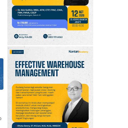
10
Promo JSM Superindo
7–9 Agustus 2026,
Minyak Goreng Rp37.900
hingga Buah Diskon 50%
0