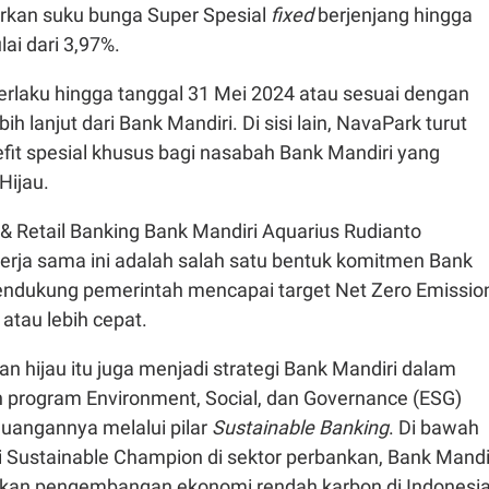
rkan suku bunga Super Spesial
fixed
berjenjang hingga
ai dari 3,97%.
erlaku hingga tanggal 31 Mei 2024 atau sesuai dengan
h lanjut dari Bank Mandiri. Di sisi lain, NavaPark turut
it spesial khusus bagi nasabah Bank Mandiri yang
Hijau.
 & Retail Banking Bank Mandiri Aquarius Rudianto
rja sama ini adalah salah satu bentuk komitmen Bank
ndukung pemerintah mencapai target Net Zero Emissio
atau lebih cepat.
n hijau itu juga menjadi strategi Bank Mandiri dalam
 program Environment, Social, dan Governance (ESG)
uangannya melalui pilar
Sustainable Banking
. Di bawah
i Sustainable Champion di sektor perbankan, Bank Mandi
kan pengembangan ekonomi rendah karbon di Indonesia