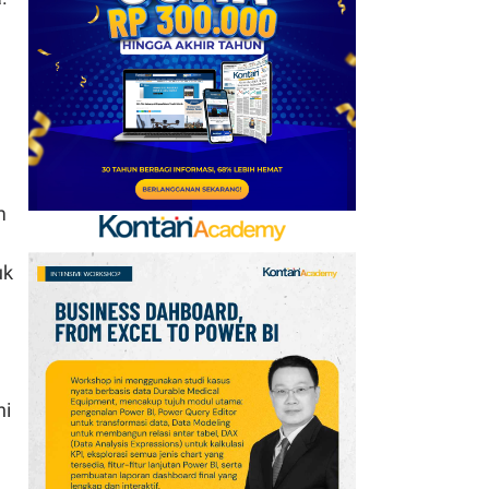
Kerja Sama dengan
Emirates hingga 2033, Ini
Detail Kemitraannya
7
Promo Alfamart Murah
Banget 7–13 Agustus
2026, Sunlight hingga
Bebelac Diskon
m
8
FIFA Akhirnya Cairkan
uk
Hadiah Timnas Yordania
yang Tertunda 8 Bulan
9
Klasemen Grup A Piala
AFF 2026: Ini Skenario
hi
Indonesia Lolos ke
Semifinal