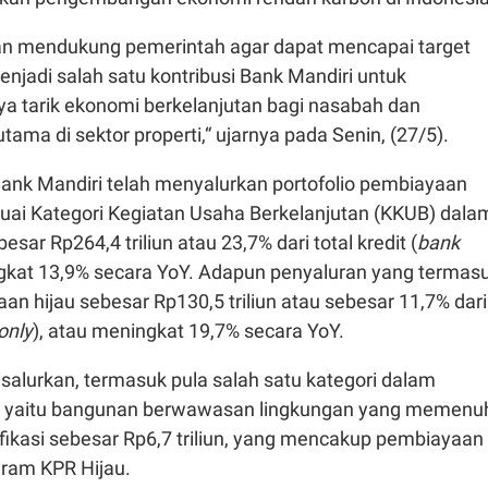
an mendukung pemerintah agar dapat mencapai target
njadi salah satu kontribusi Bank Mandiri untuk
a tarik ekonomi berkelanjutan bagi nasabah dan
ama di sektor properti,“ ujarnya pada Senin, (27/5).
Bank Mandiri telah menyalurkan portofolio pembiayaan
suai Kategori Kegiatan Usaha Berkelanjutan (KKUB) dala
ar Rp264,4 triliun atau 23,7% dari total kredit (
bank
ngkat 13,9% secara YoY. Adapun penyaluran yang termas
an hijau sebesar Rp130,5 triliun atau sebesar 11,7% dari
only
), atau meningkat 19,7% secara YoY.
disalurkan, termasuk pula salah satu kategori dalam
u yaitu bangunan berwawasan lingkungan yang memenu
ifikasi sebesar Rp6,7 triliun, yang mencakup pembiayaan
ogram KPR Hijau.