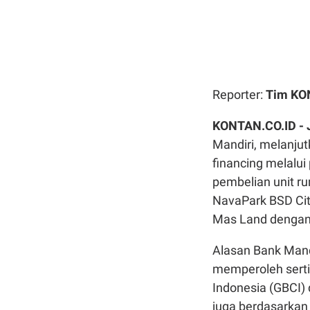
Reporter:
Tim K
KONTAN.CO.ID -
Mandiri, melanju
financing melalu
pembelian unit r
NavaPark BSD City
Mas Land dengan
Alasan Bank Mand
memperoleh sertif
Indonesia (GBCI) 
juga berdasarkan 