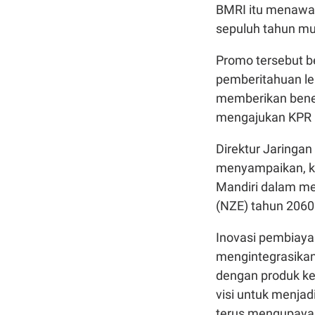
BMRI itu menawa
sepuluh tahun mul
Promo tersebut b
pemberitahuan lebi
memberikan benef
mengajukan KPR 
Direktur Jaringan
menyampaikan, ke
Mandiri dalam me
(NZE) tahun 2060 
Inovasi pembiayaa
mengintegrasikan
dengan produk ke
visi untuk menjad
terus mengupaya