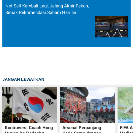
Net Sell Kembali Lagi, Jelang Akhir Pekan,
Simak Rekomendasi Saham Hari Ini
JANGAN LEWATKAN
Kontroversi Coach Hong
Arsenal Perpanjang
FIFA A