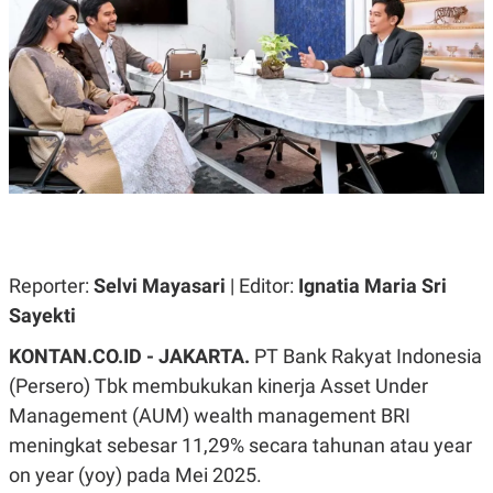
A
A
S
L
I
K
I
E
N
U
D
A
U
N
S
G
T
A
R
N
I
P
I
E
N
L
T
Reporter:
Selvi Mayasari
| Editor:
Ignatia Maria Sri
U
E
A
R
Sayekti
N
N
G
A
KONTAN.CO.ID - JAKARTA.
PT Bank Rakyat Indonesia
U
S
S
I
(Persero) Tbk membukukan kinerja Asset Under
A
O
H
N
Management (AUM) wealth management BRI
A
A
L
meningkat sebesar 11,29% secara tahunan atau year
P
R
on year (yoy) pada Mei 2025.
E
E