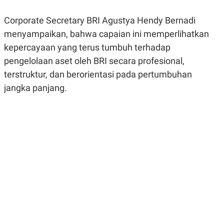
R
G
S
I
Corporate Secretary BRI Agustya Hendy Bernadi
O
O
N
N
menyampaikan, bahwa capaian ini memperlihatkan
A
A
L
L
kepercayaan yang terus tumbuh terhadap
F
pengelolaan aset oleh BRI secara profesional,
I
N
terstruktur, dan berorientasi pada pertumbuhan
A
N
jangka panjang.
C
E
Y
C
A
A
N
R
G
I
T
T
E
A
R
H
.
U
.
.
K
L
E
I
S
F