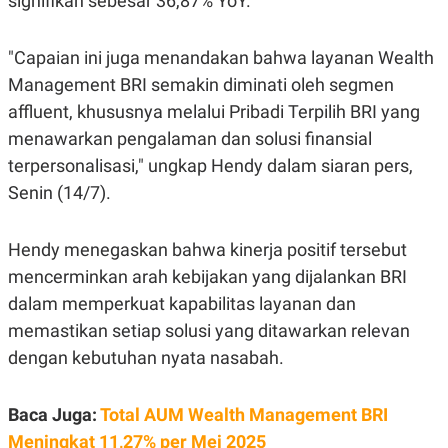
signifikan sebesar 36,87% YoY.
E
R
F
B
"Capaian ini juga menandakan bahwa layanan Wealth
O
U
K
S
Management BRI semakin diminati oleh segmen
U
I
affluent, khususnya melalui Pribadi Terpilih BRI yang
S
N
E
menawarkan pengalaman dan solusi finansial
S
S
terpersonalisasi," ungkap Hendy dalam siaran pers,
I
N
Senin (14/7).
S
I
G
Hendy menegaskan bahwa kinerja positif tersebut
H
T
mencerminkan arah kebijakan yang dijalankan BRI
S
B
dalam memperkuat kapabilitas layanan dan
T
E
O
L
memastikan setiap solusi yang ditawarkan relevan
C
A
dengan kebutuhan nyata nasabah.
K
N
S
J
E
A
T
O
Baca Juga:
Total AUM Wealth Management BRI
U
N
Meningkat 11,27% per Mei 2025
P