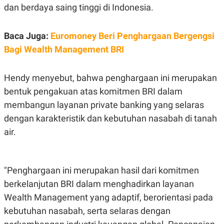
C
L
dan berdaya saing tinggi di Indonesia.
A
E
D
A
E
S
M
E
Baca Juga:
Euromoney Beri Penghargaan Bergengsi
Y
.
Bagi Wealth Management BRI
I
D
L
K
Hendy menyebut, bahwa penghargaan ini merupakan
A
I
N
N
bentuk pengakuan atas komitmen BRI dalam
G
E
G
R
membangun layanan private banking yang selaras
A
J
dengan karakteristik dan kebutuhan nasabah di tanah
N
A
A
E
air.
N
M
C
I
E
T
T
E
A
N
"Penghargaan ini merupakan hasil dari komitmen
K
berkelanjutan BRI dalam menghadirkan layanan
E
A
Wealth Management yang adaptif, berorientasi pada
P
D
A
V
kebutuhan nasabah, serta selaras dengan
P
E
E
R