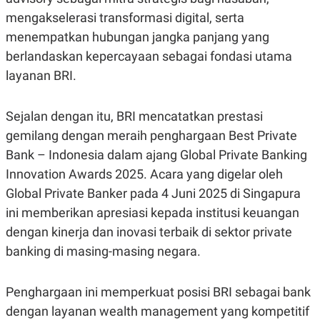
S
A
A
G
mengakselerasi transformasi digital, serta
T
E
menempatkan hubungan jangka panjang yang
D
S
A
berlandaskan kepercayaan sebagai fondasi utama
T
A
layanan BRI.
K
L
O
I
N
P
Sejalan dengan itu, BRI mencatatkan prestasi
T
S
gemilang dengan meraih penghargaan Best Private
A
U
N
S
Bank – Indonesia dalam ajang Global Private Banking
T
V
Innovation Awards 2025. Acara yang digelar oleh
Global Private Banker pada 4 Juni 2025 di Singapura
JARINGAN
ini memberikan apresiasi kepada institusi keuangan
dengan kinerja dan inovasi terbaik di sektor private
K
P
banking di masing-masing negara.
O
R
N
E
T
S
A
S
Penghargaan ini memperkuat posisi BRI sebagai bank
N
R
dengan layanan wealth management yang kompetitif
A
E