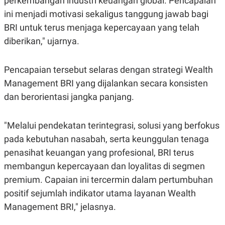
perkembangan industri keuangan global. Pencapaian
R
T
I
ini menjadi motivasi sekaligus tanggung jawab bagi
S
BRI untuk terus menjaga kepercayaan yang telah
I
N
diberikan," ujarnya.
G
K
G
Pencapaian tersebut selaras dengan strategi Wealth
M
E
Management BRI yang dijalankan secara konsisten
D
dan berorientasi jangka panjang.
I
A
.
I
"Melalui pendekatan terintegrasi, solusi yang berfokus
D
pada kebutuhan nasabah, serta keunggulan tenaga
penasihat keuangan yang profesional, BRI terus
membangun kepercayaan dan loyalitas di segmen
SITEMAP
PROFILE
TERM
OF
premium. Capaian ini tercermin dalam pertumbuhan
USE
positif sejumlah indikator utama layanan Wealth
PEDOMAN
PEMBERITAAN
Management BRI," jelasnya.
SIBER
PRIVACY