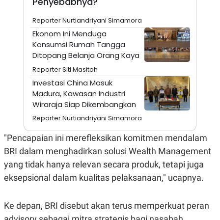
Penyebabnya?
A
I
S
V
K
E
Reporter Nurtiandriyani Simamora
E
Ekonom Ini Menduga
M
E
Konsumsi Rumah Tangga
N
Ditopang Belanja Orang Kaya
T
E
Reporter Siti Masitoh
R
Investasi China Masuk
I
A
Madura, Kawasan Industri
N
Wiraraja Siap Dikembangkan
L
Reporter Nurtiandriyani Simamora
E
S
T
"Pencapaian ini merefleksikan komitmen mendalam
A
R
BRI dalam menghadirkan solusi Wealth Management
I
yang tidak hanya relevan secara produk, tetapi juga
eksepsional dalam kualitas pelaksanaan," ucapnya.
KANAL
Ke depan, BRI disebut akan terus memperkuat peran
P
I
U
M
advisory sebagai mitra strategis bagi nasabah,