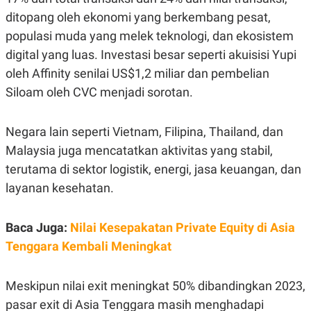
C
L
A
E
ditopang oleh ekonomi yang berkembang pesat,
D
A
populasi muda yang melek teknologi, dan ekosistem
E
S
M
E
digital yang luas. Investasi besar seperti akuisisi Yupi
Y
.
I
oleh Affinity senilai US$1,2 miliar dan pembelian
D
Siloam oleh CVC menjadi sorotan.
L
K
A
I
N
N
Negara lain seperti Vietnam, Filipina, Thailand, dan
G
E
G
R
Malaysia juga mencatatkan aktivitas yang stabil,
A
J
N
A
terutama di sektor logistik, energi, jasa keuangan, dan
A
E
layanan kesehatan.
N
M
C
I
E
T
T
E
Baca Juga:
Nilai Kesepakatan Private Equity di Asia
A
N
K
Tenggara Kembali Meningkat
E
A
P
D
A
V
Meskipun nilai exit meningkat 50% dibandingkan 2023,
P
E
pasar exit di Asia Tenggara masih menghadapi
E
R