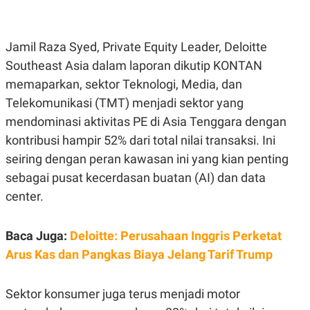
E
R
F
B
O
U
Jamil Raza Syed, Private Equity Leader, Deloitte
K
S
Southeast Asia dalam laporan dikutip KONTAN
U
I
S
N
memaparkan, sektor Teknologi, Media, dan
E
S
Telekomunikasi (TMT) menjadi sektor yang
S
mendominasi aktivitas PE di Asia Tenggara dengan
I
N
kontribusi hampir 52% dari total nilai transaksi. Ini
S
I
seiring dengan peran kawasan ini yang kian penting
G
H
sebagai pusat kecerdasan buatan (AI) dan data
T
center.
S
B
T
E
O
L
Baca Juga:
Deloitte: Perusahaan Inggris Perketat
C
A
K
N
Arus Kas dan Pangkas Biaya Jelang Tarif Trump
S
J
E
A
T
O
Sektor konsumer juga terus menjadi motor
U
N
P