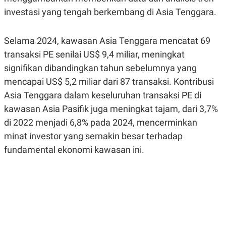
R
G
investasi yang tengah berkembang di Asia Tenggara.
S
I
O
O
N
N
A
A
Selama 2024, kawasan Asia Tenggara mencatat 69
L
L
transaksi PE senilai US$ 9,4 miliar, meningkat
F
I
signifikan dibandingkan tahun sebelumnya yang
N
A
mencapai US$ 5,2 miliar dari 87 transaksi. Kontribusi
N
Asia Tenggara dalam keseluruhan transaksi PE di
C
E
kawasan Asia Pasifik juga meningkat tajam, dari 3,7%
Y
C
di 2022 menjadi 6,8% pada 2024, mencerminkan
A
A
N
R
minat investor yang semakin besar terhadap
G
I
T
T
fundamental ekonomi kawasan ini.
E
A
R
H
.
U
.
.
K
L
E
I
S
F