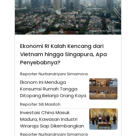
A
I
S
V
K
E
E
M
E
N
T
E
Ekonomi RI Kalah Kencang dari
R
I
Vietnam hingga Singapura, Apa
A
N
Penyebabnya?
L
E
Reporter Nurtiandriyani Simamora
S
Ekonom Ini Menduga
T
A
Konsumsi Rumah Tangga
R
Ditopang Belanja Orang Kaya
I
Reporter Siti Masitoh
Investasi China Masuk
KANAL
Madura, Kawasan Industri
Wiraraja Siap Dikembangkan
P
I
U
M
Reporter Nurtiandriyani Simamora