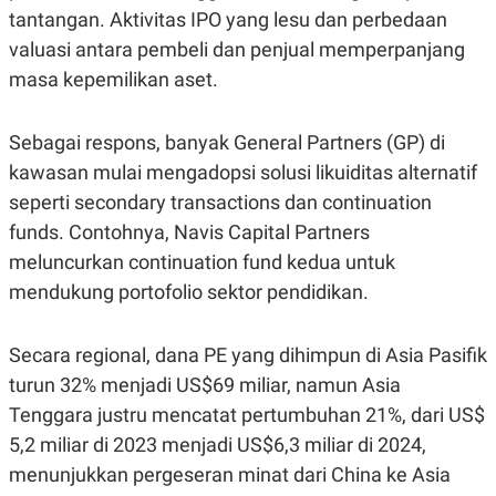
R
T
tantangan. Aktivitas IPO yang lesu dan perbedaan
I
S
valuasi antara pembeli dan penjual memperpanjang
I
masa kepemilikan aset.
N
G
K
Sebagai respons, banyak General Partners (GP) di
G
M
kawasan mulai mengadopsi solusi likuiditas alternatif
E
D
seperti secondary transactions dan continuation
I
funds. Contohnya, Navis Capital Partners
A
.
meluncurkan continuation fund kedua untuk
I
D
mendukung portofolio sektor pendidikan.
Secara regional, dana PE yang dihimpun di Asia Pasifik
SITEMAP
PROFILE
TERM
turun 32% menjadi US$69 miliar, namun Asia
OF
USE
Tenggara justru mencatat pertumbuhan 21%, dari US$
PEDOMAN
5,2 miliar di 2023 menjadi US$6,3 miliar di 2024,
PEMBERITAAN
SIBER
menunjukkan pergeseran minat dari China ke Asia
PRIVACY