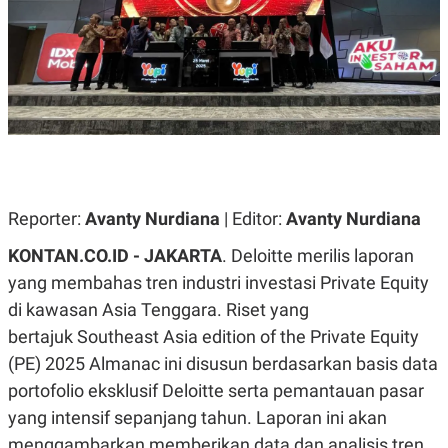
A
A
S
L
I
K
I
E
N
U
D
A
U
N
S
G
T
A
R
N
I
P
I
Reporter:
Avanty Nurdiana
| Editor:
Avanty Nurdiana
E
N
L
T
KONTAN.CO.ID - JAKARTA
. Deloitte merilis laporan
U
E
A
R
yang membahas tren industri investasi Private Equity
N
N
G
A
di kawasan Asia Tenggara. Riset yang
U
S
bertajuk Southeast Asia edition of the Private Equity
S
I
A
O
(PE) 2025 Almanac ini disusun berdasarkan basis data
H
N
A
A
portofolio eksklusif Deloitte serta pemantauan pasar
L
yang intensif sepanjang tahun. Laporan ini akan
P
R
menggambarkan memberikan data dan analisis tren
E
E