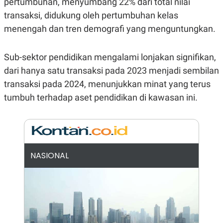
pertumbuhan, menyumbang 22% dari total nilai
N
S
transaksi, didukung oleh pertumbuhan kelas
E
E
W
R
menengah dan tren demografi yang menguntungkan.
S
E
S
M
E
O
Sub-sektor pendidikan mengalami lonjakan signifikan,
T
N
U
I
dari hanya satu transaksi pada 2023 menjadi sembilan
P
A
transaksi pada 2024, menunjukkan minat yang terus
A
K
D
I
tumbuh terhadap aset pendidikan di kawasan ini.
V
L
A
S
K
O
R
P
NASIONAL
O
R
A
S
I
K
N
I
A
L
T