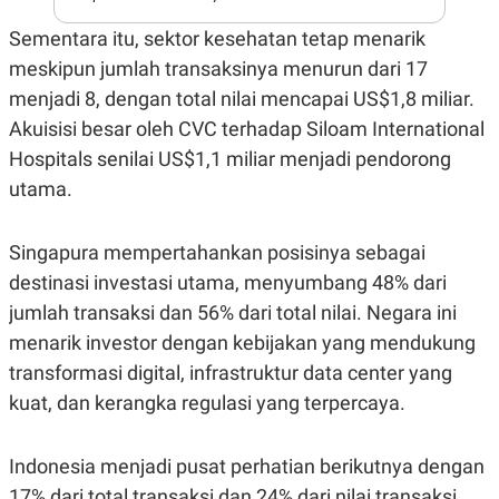
S
A
A
G
Sementara itu, sektor kesehatan tetap menarik
T
E
D
S
meskipun jumlah transaksinya menurun dari 17
A
T
menjadi 8, dengan total nilai mencapai US$1,8 miliar.
A
Akuisisi besar oleh CVC terhadap Siloam International
K
L
Hospitals senilai US$1,1 miliar menjadi pendorong
O
I
N
P
utama.
T
S
A
U
N
S
T
Singapura mempertahankan posisinya sebagai
V
destinasi investasi utama, menyumbang 48% dari
jumlah transaksi dan 56% dari total nilai. Negara ini
JARINGAN
menarik investor dengan kebijakan yang mendukung
transformasi digital, infrastruktur data center yang
K
P
O
R
kuat, dan kerangka regulasi yang terpercaya.
N
E
T
S
A
S
Indonesia menjadi pusat perhatian berikutnya dengan
N
R
A
E
17% dari total transaksi dan 24% dari nilai transaksi,