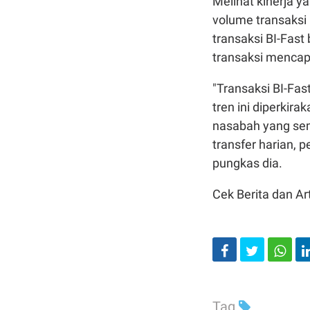
Melihat kinerja y
volume transaksi 
transaksi BI-Fast 
transaksi mencapai
"Transaksi BI-Fast
tren ini diperkira
nasabah yang sem
transfer harian, 
pungkas dia.
Cek Berita dan Art
Tag