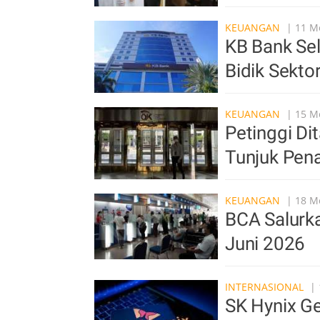
KEUANGAN
| 11 Me
KB Bank Sel
Bidik Sekto
KEUANGAN
| 15 Me
Petinggi Di
Tunjuk Pen
KEUANGAN
| 18 Me
BCA Salurka
Juni 2026
INTERNASIONAL
| 
SK Hynix Ge