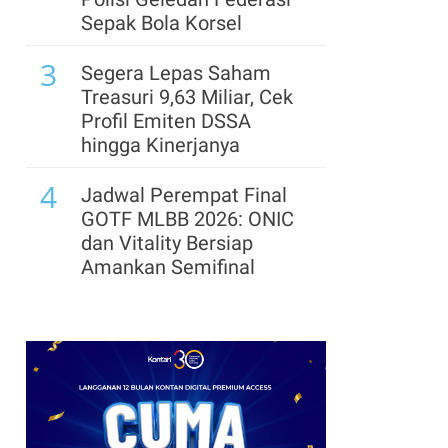
Sepak Bola Korsel
3
Segera Lepas Saham
Treasuri 9,63 Miliar, Cek
Profil Emiten DSSA
hingga Kinerjanya
4
Jadwal Perempat Final
GOTF MLBB 2026: ONIC
dan Vitality Bersiap
Amankan Semifinal
5
Arsenal Perpanjang
Kerja Sama dengan
Emirates hingga 2033, Ini
Detail Kemitraannya
6
Cek Kode Redeem EA FC