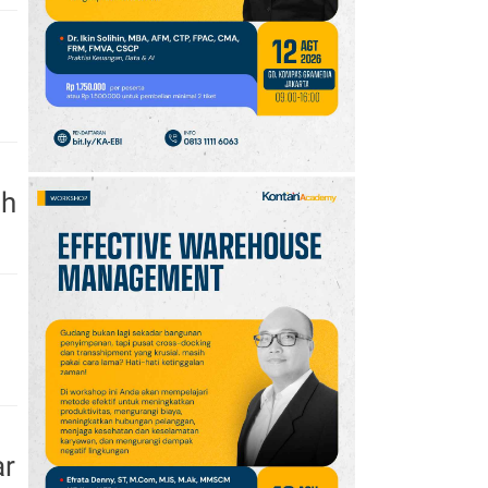
10
Promo JSM Alfamart 7–
9 Agustus 2026, Minyak
Goreng 2 Liter Mulai
Rp41.500
ah
ar