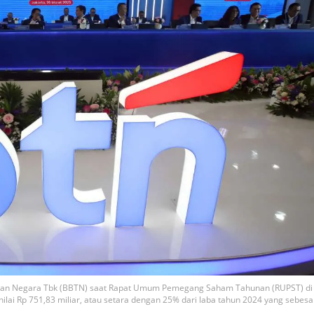
bungan Negara Tbk (BBTN) saat Rapat Umum Pemegang Saham Tahunan (RUPST) di
ilai Rp 751,83 miliar, atau setara dengan 25% dari laba tahun 2024 yang sebesa