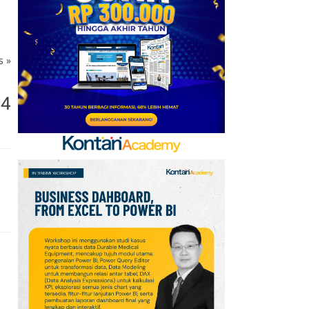
Mobile Update 7 Agustus
2026: Klaim Ribuan
Gems Gratis!
ks
»
7
FIFA Akhirnya Cairkan
Hadiah Timnas Yordania
74
yang Tertunda 8 Bulan
8
Promo Alfamart Murah
Banget 7–13 Agustus
2026, Sunlight hingga
Bebelac Diskon
9
Klasemen Grup A Piala
AFF 2026: Ini Skenario
Indonesia Lolos ke
Semifinal