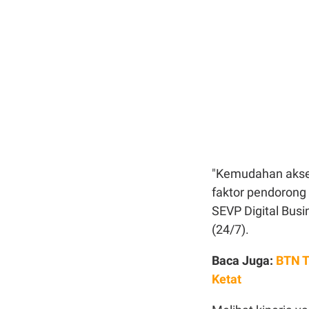
"Kemudahan akses 
faktor pendorong
SEVP Digital Bus
(24/7).
Baca Juga:
BTN T
Ketat