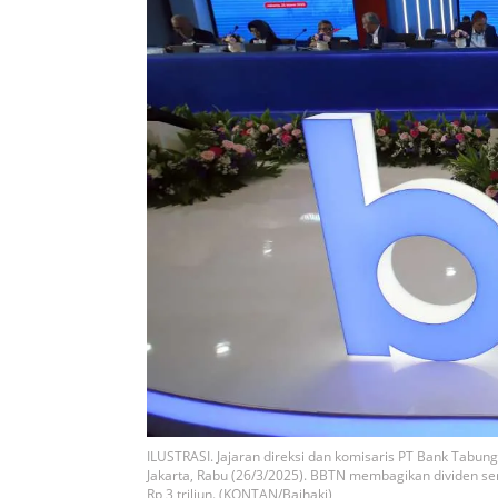
ILUSTRASI. Jajaran direksi dan komisaris PT Bank Ta
Jakarta, Rabu (26/3/2025). BBTN membagikan dividen sen
Rp 3 triliun. (KONTAN/Baihaki)