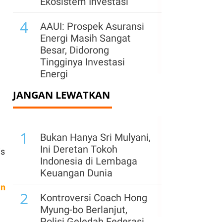
Ekosistem Investasi
4
AAUI: Prospek Asuransi
Energi Masih Sangat
Besar, Didorong
Tingginya Investasi
Energi
JANGAN LEWATKAN
1
Bukan Hanya Sri Mulyani,
Ini Deretan Tokoh
is
Indonesia di Lembaga
Keuangan Dunia
an
2
Kontroversi Coach Hong
Myung-bo Berlanjut,
Polisi Geledah Federasi