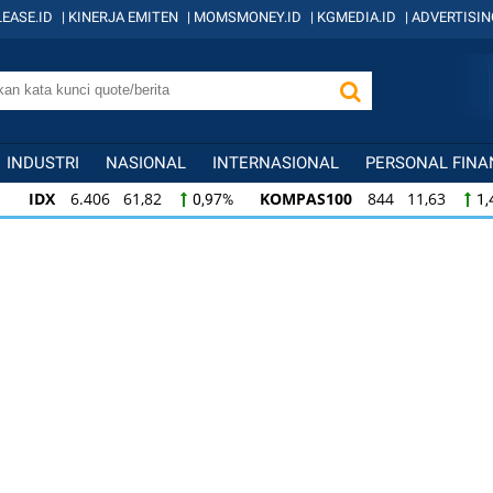
EASE.ID
|
KINERJA EMITEN
|
MOMSMONEY.ID
|
KGMEDIA.ID
|
ADVERTISIN
INDUSTRI
NASIONAL
INTERNASIONAL
PERSONAL FINA
IDX
6.406 61,82
KOMPAS100
844 11,63
0,97%
1,
KOMPAS100
844 11,63
LQ45
640 9,07
1,40%
1,4
LQ45
640 9,07
ISSI
222 2,51
IDX3
1,44%
1,15%