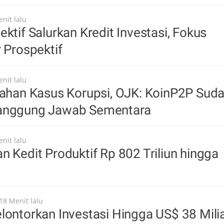
nit lalu
ektif Salurkan Kredit Investasi, Fokus
r Prospektif
nit lalu
tahan Kasus Korupsi, OJK: KoinP2P Sud
anggung Jawab Sementara
nit lalu
n Kedit Produktif Rp 802 Triliun hingga
18 Menit lalu
lontorkan Investasi Hingga US$ 38 Mili