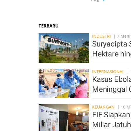
TERBARU
INDUSTRI
| 7 Menit
Suryacipta 
Hektare hin
INTERNASIONAL
| 
Kasus Ebol
Meninggal 
KEUANGAN
| 10 Me
FIF Siapkan
Miliar Jat