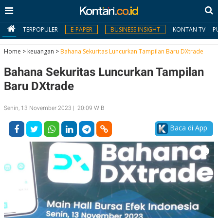
TERPOPULER
E-PAPER
BUSINESS INSIGHT
KONTAN TV
P
Home
>
keuangan
>
Bahana Sekuritas Luncurkan Tampilan Baru DXtrade
Bahana Sekuritas Luncurkan Tampilan
MY
KONTAN
Baru DXtrade
Daftar
Senin, 13 November 2023 | 20:09 WIB
Masuk
Baca di App
BERITA
I
N
N
A
V
S
E
I
S
O
T
N