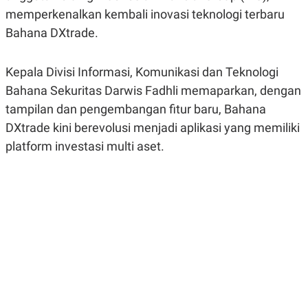
R
G
memperkenalkan kembali inovasi teknologi terbaru
S
I
O
O
Bahana DXtrade.
N
N
A
A
L
L
Kepala Divisi Informasi, Komunikasi dan Teknologi
F
I
Bahana Sekuritas Darwis Fadhli memaparkan, dengan
N
A
tampilan dan pengembangan fitur baru, Bahana
N
DXtrade kini berevolusi menjadi aplikasi yang memiliki
C
E
platform investasi multi aset.
Y
C
A
A
N
R
G
I
T
T
E
A
R
H
.
U
.
.
K
L
E
I
S
F