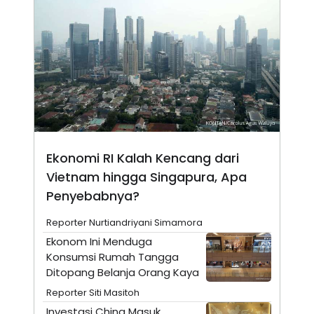
A
I
S
V
K
E
E
M
E
N
T
E
R
I
A
N
Ekonomi RI Kalah Kencang dari
L
E
Vietnam hingga Singapura, Apa
S
T
Penyebabnya?
A
R
Reporter Nurtiandriyani Simamora
I
Ekonom Ini Menduga
Konsumsi Rumah Tangga
KANAL
Ditopang Belanja Orang Kaya
Reporter Siti Masitoh
P
I
U
M
Investasi China Masuk