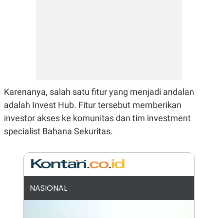
N
S
E
E
W
R
S
E
S
M
E
O
T
N
U
I
P
A
A
K
Karenanya, salah satu fitur yang menjadi andalan
D
I
V
L
adalah Invest Hub. Fitur tersebut memberikan
A
S
investor akses ke komunitas dan tim investment
K
specialist Bahana Sekuritas.
O
R
P
O
R
A
S
I
NASIONAL
K
N
I
A
L
T