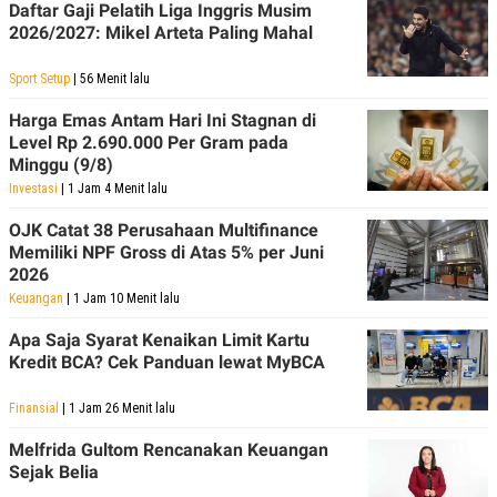
Daftar Gaji Pelatih Liga Inggris Musim
R
T
I
2026/2027: Mikel Arteta Paling Mahal
S
I
Sport Setup
| 56 Menit lalu
N
G
Harga Emas Antam Hari Ini Stagnan di
K
Level Rp 2.690.000 Per Gram pada
G
M
Minggu (9/8)
E
Investasi
| 1 Jam 4 Menit lalu
D
I
OJK Catat 38 Perusahaan Multifinance
A
Memiliki NPF Gross di Atas 5% per Juni
.
I
2026
D
Keuangan
| 1 Jam 10 Menit lalu
Apa Saja Syarat Kenaikan Limit Kartu
Kredit BCA? Cek Panduan lewat MyBCA
SITEMAP
PROFILE
TERM
OF
USE
Finansial
| 1 Jam 26 Menit lalu
PEDOMAN
Melfrida Gultom Rencanakan Keuangan
PEMBERITAAN
SIBER
Sejak Belia
PRIVACY