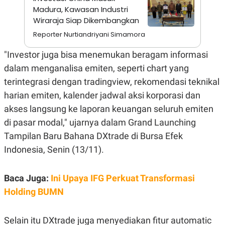
S
A
Madura, Kawasan Industri
A
G
T
E
Wiraraja Siap Dikembangkan
D
S
Reporter Nurtiandriyani Simamora
A
T
A
"Investor juga bisa menemukan beragam informasi
K
L
dalam menganalisa emiten, seperti chart yang
O
I
N
P
terintegrasi dengan tradingview, rekomendasi teknikal
T
S
harian emiten, kalender jadwal aksi korporasi dan
A
U
N
S
akses langsung ke laporan keuangan seluruh emiten
T
V
di pasar modal," ujarnya dalam Grand Launching
Tampilan Baru Bahana DXtrade di Bursa Efek
JARINGAN
Indonesia, Senin (13/11).
K
P
Baca Juga:
Ini Upaya IFG Perkuat Transformasi
O
R
N
E
Holding BUMN
T
S
A
S
N
R
Selain itu DXtrade juga menyediakan fitur automatic
A
E