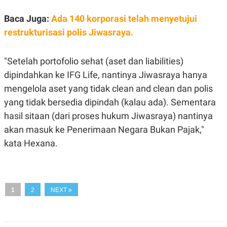
A
I
S
V
Baca Juga:
Ada 140 korporasi telah menyetujui
K
E
E
restrukturisasi polis Jiwasraya.
M
E
N
"Setelah portofolio sehat (aset dan liabilities)
T
E
dipindahkan ke IFG Life, nantinya Jiwasraya hanya
R
I
mengelola aset yang tidak clean and clean dan polis
A
N
yang tidak bersedia dipindah (kalau ada). Sementara
L
hasil sitaan (dari proses hukum Jiwasraya) nantinya
E
akan masuk ke Penerimaan Negara Bukan Pajak,"
S
T
kata Hexana.
A
R
I
KANAL
1
2
NEXT
P
I
U
M