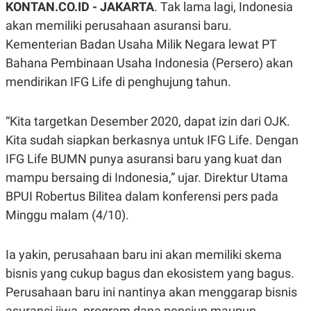
KONTAN.CO.ID - JAKARTA
. Tak lama lagi, Indonesia
A
A
S
L
akan memiliki perusahaan asuransi baru.
I
Kementerian Badan Usaha Milik Negara lewat PT
K
I
Bahana Pembinaan Usaha Indonesia (Persero) akan
E
N
U
D
mendirikan IFG Life di penghujung tahun.
A
U
N
S
G
T
A
R
“Kita targetkan Desember 2020, dapat izin dari OJK.
N
I
Kita sudah siapkan berkasnya untuk IFG Life. Dengan
P
I
IFG Life BUMN punya asuransi baru yang kuat dan
E
N
L
T
mampu bersaing di Indonesia,” ujar. Direktur Utama
U
E
A
R
BPUI Robertus Bilitea dalam konferensi pers pada
N
N
G
A
Minggu malam (4/10).
U
S
S
I
A
O
Ia yakin, perusahaan baru ini akan memiliki skema
H
N
A
A
bisnis yang cukup bagus dan ekosistem yang bagus.
L
Perusahaan baru ini nantinya akan menggarap bisnis
P
R
E
E
asuransi jiwa, program dana pensiun maupun