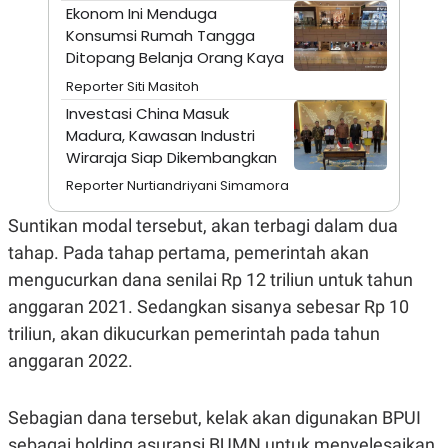
E
Ekonom Ini Menduga
R
Konsumsi Rumah Tangga
F
B
Ditopang Belanja Orang Kaya
O
U
K
S
Reporter Siti Masitoh
U
I
S
N
Investasi China Masuk
E
Madura, Kawasan Industri
S
Wiraraja Siap Dikembangkan
S
I
Reporter Nurtiandriyani Simamora
N
S
I
Suntikan modal tersebut, akan terbagi dalam dua
G
tahap. Pada tahap pertama, pemerintah akan
H
T
mengucurkan dana senilai Rp 12 triliun untuk tahun
S
B
anggaran 2021. Sedangkan sisanya sebesar Rp 10
T
E
O
L
triliun, akan dikucurkan pemerintah pada tahun
C
A
anggaran 2022.
K
N
S
J
E
A
T
O
Sebagian dana tersebut, kelak akan digunakan BPUI
U
N
P
sebagai holding asuransi BUMN untuk menyelesaikan