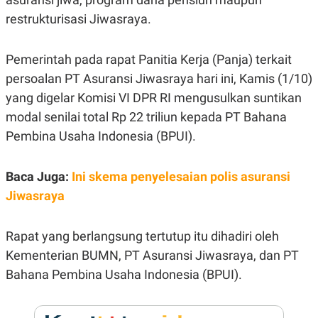
R
G
restrukturisasi Jiwasraya.
S
I
O
O
N
N
A
A
Pemerintah pada rapat Panitia Kerja (Panja) terkait
L
L
persoalan PT Asuransi Jiwasraya hari ini, Kamis (1/10)
F
I
yang digelar Komisi VI DPR RI mengusulkan suntikan
N
A
modal senilai total Rp 22 triliun kepada PT Bahana
N
C
Pembina Usaha Indonesia (BPUI).
E
Y
C
Baca Juga:
A
A
Ini skema penyelesaian polis asuransi
N
R
Jiwasraya
G
I
T
T
E
A
R
H
Rapat yang berlangsung tertutup itu dihadiri oleh
.
U
Kementerian BUMN, PT Asuransi Jiwasraya, dan PT
.
.
Bahana Pembina Usaha Indonesia (BPUI).
K
L
E
I
S
F