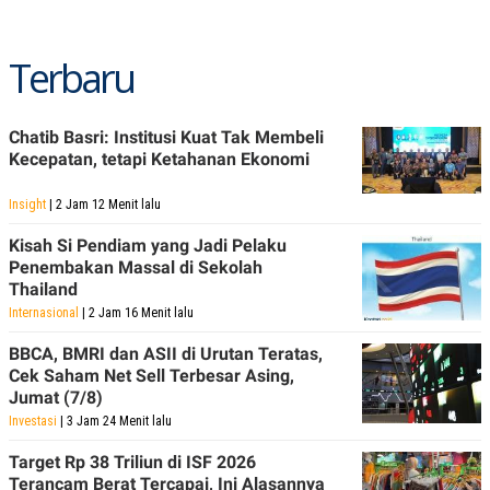
S
A
A
G
T
E
D
S
Terbaru
A
T
A
Chatib Basri: Institusi Kuat Tak Membeli
K
L
O
I
Kecepatan, tetapi Ketahanan Ekonomi
N
P
T
S
Insight
| 2 Jam 12 Menit lalu
A
U
N
S
Kisah Si Pendiam yang Jadi Pelaku
T
V
Penembakan Massal di Sekolah
Thailand
Internasional
| 2 Jam 16 Menit lalu
JARINGAN
BBCA, BMRI dan ASII di Urutan Teratas,
K
P
Cek Saham Net Sell Terbesar Asing,
O
R
Jumat (7/8)
N
E
Investasi
| 3 Jam 24 Menit lalu
T
S
A
S
N
R
Target Rp 38 Triliun di ISF 2026
A
E
Terancam Berat Tercapai, Ini Alasannya