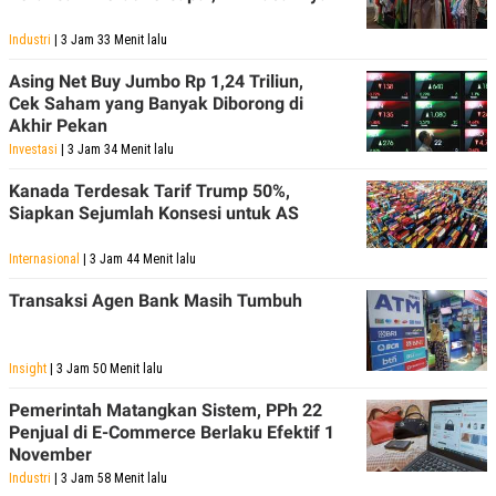
C
L
A
E
D
A
Industri
| 3 Jam 33 Menit lalu
E
S
M
E
Asing Net Buy Jumbo Rp 1,24 Triliun,
Y
.
Cek Saham yang Banyak Diborong di
I
Akhir Pekan
D
Investasi
| 3 Jam 34 Menit lalu
L
K
A
I
Kanada Terdesak Tarif Trump 50%,
N
N
G
E
Siapkan Sejumlah Konsesi untuk AS
G
R
A
J
Internasional
| 3 Jam 44 Menit lalu
N
A
A
E
Transaksi Agen Bank Masih Tumbuh
N
M
C
I
E
T
T
E
Insight
| 3 Jam 50 Menit lalu
A
N
K
Pemerintah Matangkan Sistem, PPh 22
E
A
Penjual di E-Commerce Berlaku Efektif 1
P
D
A
V
November
P
E
Industri
| 3 Jam 58 Menit lalu
E
R