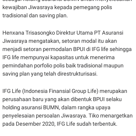
N
S
kewajiban Jiwasraya kepada pemegang polis
E
E
tradisional dan saving plan.
W
R
S
E
S
M
E
O
Henxana Trisasongko Direktur Utama PT Asuransi
T
N
U
I
Jiwasraya mengatakan, setoran modal itu akan
P
A
menjadi setoran permodalan BPUI di IFG life sehingga
A
K
IFG life mempunyai kapasitas untuk menerima
D
I
V
L
pemindahan porfolio polis baik tradisional maupun
A
S
saving plan yang telah direstrukturisasi.
K
O
R
IFG Life (Indonesia Finansial Group Life) merupakan
P
O
perusahaan baru yang akan dibentuk BPUI selaku
R
A
holding asuransi BUMN, dalam rangka upaya
S
penyelesaian persoalan Jiwasraya. Tiko menargetkan
I
pada Desember 2020, IFG Life sudah terbentuk.
K
N
I
A
L
T