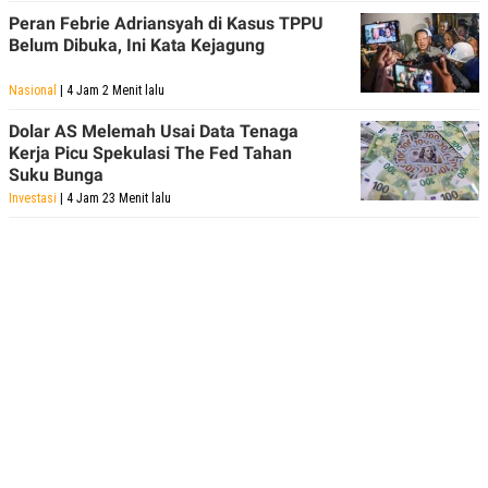
R
T
Peran Febrie Adriansyah di Kasus TPPU
I
Belum Dibuka, Ini Kata Kejagung
S
I
N
Nasional
| 4 Jam 2 Menit lalu
G
K
Dolar AS Melemah Usai Data Tenaga
G
Kerja Picu Spekulasi The Fed Tahan
M
Suku Bunga
E
D
Investasi
| 4 Jam 23 Menit lalu
I
A
.
I
D
SITEMAP
PROFILE
TERM
OF
USE
PEDOMAN
PEMBERITAAN
SIBER
PRIVACY