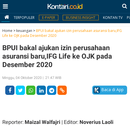
TERPOPULER
E-PAPER
BUSINESS INSIGHT
KONTAN TV
P
Home
>
keuangan
>
BPUI bakal ajukan izin perusahaan asuransi baru,IFG
Life ke OJK pada Desember 2020
MY
BPUI bakal ajukan izin perusahaan
KONTAN
asuransi baru,IFG Life ke OJK pada
Daftar
Desember 2020
Masuk
Minggu, 04 Oktober 2020 | 21:47 WIB
Baca di App
BERITA
I
N
N
A
V
S
E
I
Reporter:
Maizal Walfajri
| Editor:
Noverius Laoli
S
O
T
N