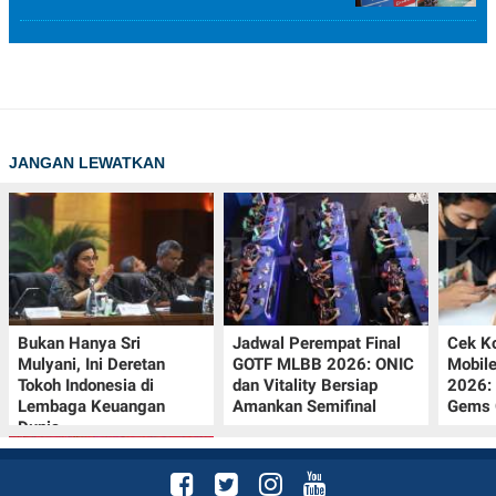
JANGAN LEWATKAN
Bukan Hanya Sri
Jadwal Perempat Final
Cek K
Mulyani, Ini Deretan
GOTF MLBB 2026: ONIC
Mobil
Tokoh Indonesia di
dan Vitality Bersiap
2026:
Lembaga Keuangan
Amankan Semifinal
Gems G
Dunia