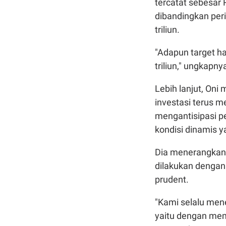
tercatat sebesar R
dibandingkan per
triliun.
"Adapun target ha
triliun," ungkapny
Lebih lanjut, On
investasi terus m
mengantisipasi p
kondisi dinamis y
Dia menerangkan 
dilakukan dengan
prudent.
"Kami selalu men
yaitu dengan mem