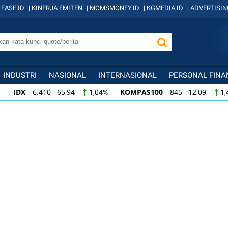
EASE.ID
|
KINERJA EMITEN
|
MOMSMONEY.ID
|
KGMEDIA.ID
|
ADVERTISIN
INDUSTRI
NASIONAL
INTERNASIONAL
PERSONAL FINA
IDX
6.410 65,94
KOMPAS100
845 12,09
1,04%
1,
KOMPAS100
845 12,09
LQ45
640 9,44
1,45%
1,5
LQ45
640 9,44
ISSI
222 2,82
IDX3
1,50%
1,29%