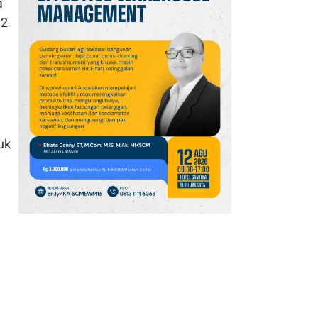
a
12
uk