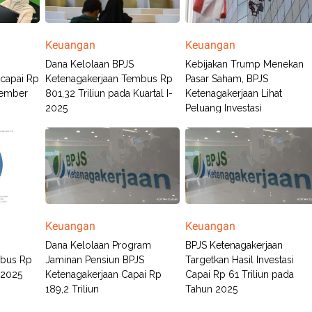
Keuangan
Keuangan
Dana Kelolaan BPJS
Kebijakan Trump Menekan
capai Rp
Ketenagakerjaan Tembus Rp
Pasar Saham, BPJS
vember
801,32 Triliun pada Kuartal I-
Ketenagakerjaan Lihat
2025
Peluang Investasi
Keuangan
Keuangan
Dana Kelolaan Program
BPJS Ketenagakerjaan
mbus Rp
Jaminan Pensiun BPJS
Targetkan Hasil Investasi
l 2025
Ketenagakerjaan Capai Rp
Capai Rp 61 Triliun pada
189,2 Triliun
Tahun 2025