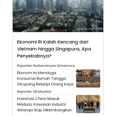
A
I
S
V
K
E
E
M
E
N
T
E
R
Ekonomi RI Kalah Kencang dari
I
A
Vietnam hingga Singapura, Apa
N
Penyebabnya?
L
E
Reporter Nurtiandriyani Simamora
S
T
Ekonom Ini Menduga
A
Konsumsi Rumah Tangga
R
I
Ditopang Belanja Orang Kaya
Reporter Siti Masitoh
KANAL
Investasi China Masuk
Madura, Kawasan Industri
P
I
Wiraraja Siap Dikembangkan
U
M