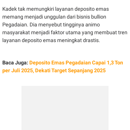
E
R
Kadek tak memungkiri layanan deposito emas
F
B
memang menjadi unggulan dari bisnis bullion
O
U
K
S
Pegadaian. Dia menyebut tingginya animo
U
I
masyarakat menjadi faktor utama yang membuat tren
S
N
E
layanan deposito emas meningkat drastis.
S
S
I
N
S
Baca Juga:
Deposito Emas Pegadaian Capai 1,3 Ton
I
G
per Juli 2025, Dekati Target Sepanjang 2025
H
T
S
B
T
E
O
L
C
A
K
N
S
J
E
A
T
O
U
N
P