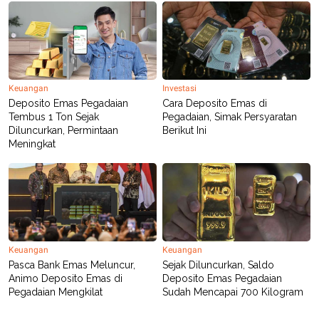
R
T
I
S
I
N
G
K
Keuangan
Investasi
G
Deposito Emas Pegadaian
Cara Deposito Emas di
M
E
Tembus 1 Ton Sejak
Pegadaian, Simak Persyaratan
D
Diluncurkan, Permintaan
Berikut Ini
I
Meningkat
A
.
I
D
SITEMAP
PROFILE
TERM
OF
Keuangan
Keuangan
USE
Pasca Bank Emas Meluncur,
Sejak Diluncurkan, Saldo
PEDOMAN
Animo Deposito Emas di
Deposito Emas Pegadaian
PEMBERITAAN
Pegadaian Mengkilat
Sudah Mencapai 700 Kilogram
SIBER
PRIVACY