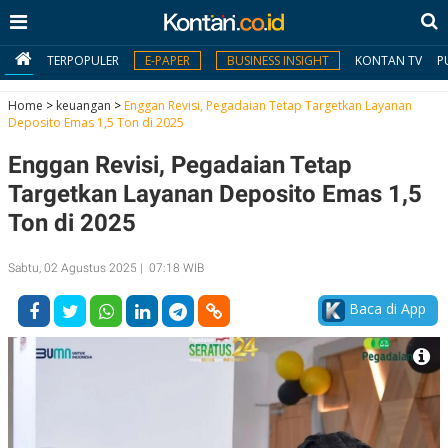
TERPOPULER
E-PAPER
BUSINESS INSIGHT
KONTAN TV
P
Home
>
keuangan
>
Enggan Revisi, Pegadaian Tetap Targetkan Layanan
Deposito Emas 1,5 Ton di 2025
MY
Enggan Revisi, Pegadaian Tetap
KONTAN
Targetkan Layanan Deposito Emas 1,5
Daftar
Ton di 2025
Masuk
Sabtu, 02 Agustus 2025 | 07:18 WIB
Baca di App
BERITA
I
N
N
A
V
S
E
I
S
O
T
N