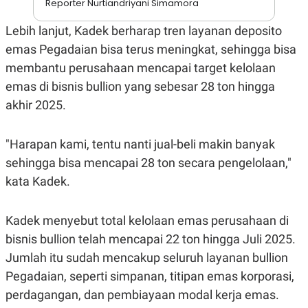
Reporter Nurtiandriyani Simamora
S
A
A
G
T
E
Lebih lanjut, Kadek berharap tren layanan deposito
D
S
emas Pegadaian bisa terus meningkat, sehingga bisa
A
T
membantu perusahaan mencapai target kelolaan
A
emas di bisnis bullion yang sebesar 28 ton hingga
K
L
O
I
akhir 2025.
N
P
T
S
A
U
"Harapan kami, tentu nanti jual-beli makin banyak
N
S
T
sehingga bisa mencapai 28 ton secara pengelolaan,"
V
kata Kadek.
JARINGAN
Kadek menyebut total kelolaan emas perusahaan di
K
P
bisnis bullion telah mencapai 22 ton hingga Juli 2025.
O
R
Jumlah itu sudah mencakup seluruh layanan bullion
N
E
T
S
Pegadaian, seperti simpanan, titipan emas korporasi,
A
S
N
R
perdagangan, dan pembiayaan modal kerja emas.
A
E