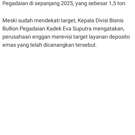
Pegadaian di sepanjang 2025, yang sebesar 1,5 ton.
R
G
S
I
O
O
N
N
Meski sudah mendekati target, Kepala Divisi Bisnis
A
A
L
L
Bullion Pegadaian Kadek Eva Suputra mengatakan,
F
perusahaan enggan merevisi target layanan deposito
I
N
emas yang telah dicanangkan tersebut.
A
N
C
E
Y
C
A
A
N
R
G
I
T
T
E
A
R
H
.
U
.
.
K
L
E
I
S
F