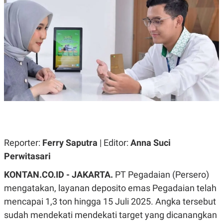
A
A
S
L
I
K
I
E
N
U
D
A
U
N
S
G
T
A
R
N
I
P
I
E
N
L
T
U
E
A
R
Reporter:
Ferry Saputra
| Editor:
Anna Suci
N
N
G
A
Perwitasari
U
S
S
I
KONTAN.CO.ID - JAKARTA.
PT Pegadaian (Persero)
A
O
H
N
mengatakan, layanan deposito emas Pegadaian telah
A
A
L
mencapai 1,3 ton hingga 15 Juli 2025. Angka tersebut
P
R
sudah mendekati mendekati target yang dicanangkan
E
E