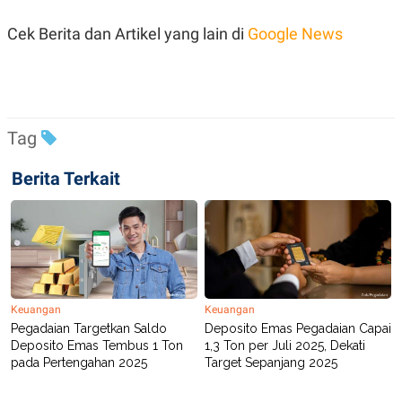
C
L
A
E
Cek Berita dan Artikel yang lain di
Google News
D
A
E
S
M
E
Y
.
I
D
L
K
Tag
A
I
N
N
G
E
Berita Terkait
G
R
A
J
N
A
A
E
N
M
C
I
E
T
T
E
A
N
Keuangan
Keuangan
K
Pegadaian Targetkan Saldo
Deposito Emas Pegadaian Capai
E
A
Deposito Emas Tembus 1 Ton
1,3 Ton per Juli 2025, Dekati
P
D
pada Pertengahan 2025
Target Sepanjang 2025
A
V
P
E
E
R