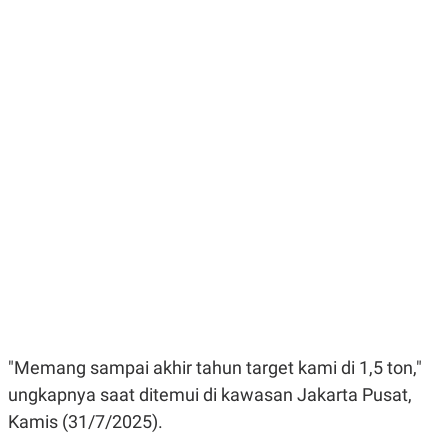
E
E
H
S
A
T
T
Y
A
L
N
E
E
A
N
N
G
A
L
L
I
I
S
S
H
I
S
E
K
X
O
E
L
C
O
U
M
T
I
V
"Memang sampai akhir tahun target kami di 1,5 ton,"
E
C
ungkapnya saat ditemui di kawasan Jakarta Pusat,
O
Kamis (31/7/2025).
R
N