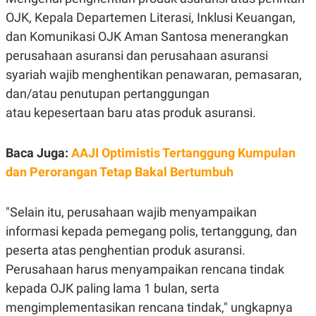
E
R
OJK, Kepala Departemen Literasi, Inklusi Keuangan,
F
B
dan Komunikasi OJK Aman Santosa menerangkan
O
U
perusahaan asuransi dan perusahaan asuransi
K
S
U
I
syariah wajib menghentikan penawaran, pemasaran,
S
N
E
dan/atau penutupan pertanggungan
S
atau kepesertaan baru atas produk asuransi.
S
I
N
S
Baca Juga:
AAJI Optimistis Tertanggung Kumpulan
I
G
dan Perorangan Tetap Bakal Bertumbuh
H
T
S
B
"Selain itu, perusahaan wajib menyampaikan
T
E
informasi kepada pemegang polis, tertanggung, dan
O
L
C
A
peserta atas penghentian produk asuransi.
K
N
S
J
Perusahaan harus menyampaikan rencana tindak
E
A
kepada OJK paling lama 1 bulan, serta
T
O
U
N
mengimplementasikan rencana tindak," ungkapnya
P