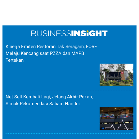
Kinerja Emiten Restoran Tak Seragam, FORE
Melaju Kencang saat PZZA dan MAPB
Tertekan
Net Sell Kembali Lagi, Jelang Akhir Pekan,
Simak Rekomendasi Saham Hari Ini