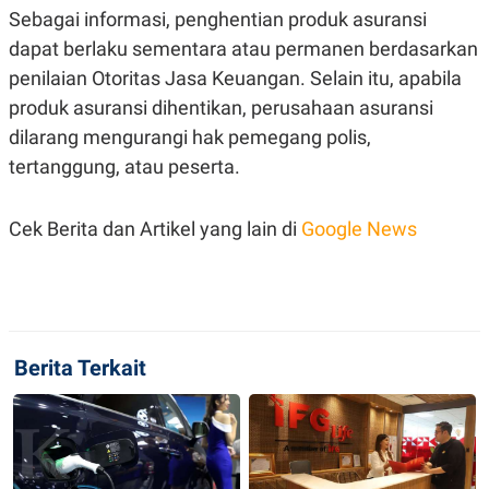
S
A
Sebagai informasi, penghentian produk asuransi
A
G
T
E
dapat berlaku sementara atau permanen berdasarkan
D
S
A
penilaian Otoritas Jasa Keuangan. Selain itu, apabila
T
produk asuransi dihentikan, perusahaan asuransi
A
dilarang mengurangi hak pemegang polis,
K
L
O
I
tertanggung, atau peserta.
N
P
T
S
A
U
N
S
Cek Berita dan Artikel yang lain di
Google News
T
V
JARINGAN
Berita Terkait
K
P
O
R
N
E
T
S
A
S
N
R
A
E