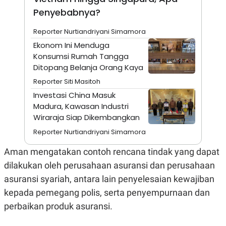
A
I
Penyebabnya?
S
V
K
E
E
Reporter Nurtiandriyani Simamora
M
E
Ekonom Ini Menduga
N
Konsumsi Rumah Tangga
T
Ditopang Belanja Orang Kaya
E
R
Reporter Siti Masitoh
I
A
Investasi China Masuk
N
Madura, Kawasan Industri
L
Wiraraja Siap Dikembangkan
E
S
Reporter Nurtiandriyani Simamora
T
A
Aman mengatakan contoh rencana tindak yang dapat
R
I
dilakukan oleh perusahaan asuransi dan perusahaan
asuransi syariah, antara lain penyelesaian kewajiban
KANAL
kepada pemegang polis, serta penyempurnaan dan
perbaikan produk asuransi.
P
I
U
M