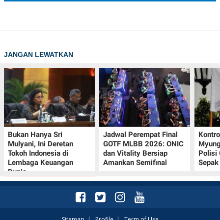
JANGAN LEWATKAN
Bukan Hanya Sri
Jadwal Perempat Final
Kontr
Mulyani, Ini Deretan
GOTF MLBB 2026: ONIC
Myung-
Tokoh Indonesia di
dan Vitality Bersiap
Polisi
Lembaga Keuangan
Amankan Semifinal
Sepak 
Dunia
Sitemap
|
Profile
|
Term of Use