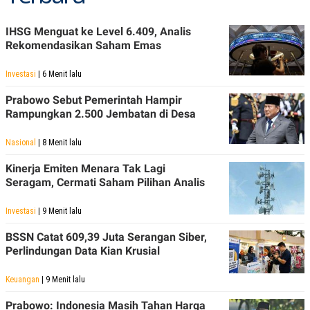
R
T
I
S
IHSG Menguat ke Level 6.409, Analis
I
Rekomendasikan Saham Emas
N
G
Investasi
| 6 Menit lalu
K
G
Prabowo Sebut Pemerintah Hampir
M
E
Rampungkan 2.500 Jembatan di Desa
D
I
Nasional
| 8 Menit lalu
A
.
I
Kinerja Emiten Menara Tak Lagi
D
Seragam, Cermati Saham Pilihan Analis
Investasi
| 9 Menit lalu
SITEMAP
PROFILE
TERM
BSSN Catat 609,39 Juta Serangan Siber,
OF
Perlindungan Data Kian Krusial
USE
PEDOMAN
PEMBERITAAN
Keuangan
| 9 Menit lalu
SIBER
Prabowo: Indonesia Masih Tahan Harga
PRIVACY