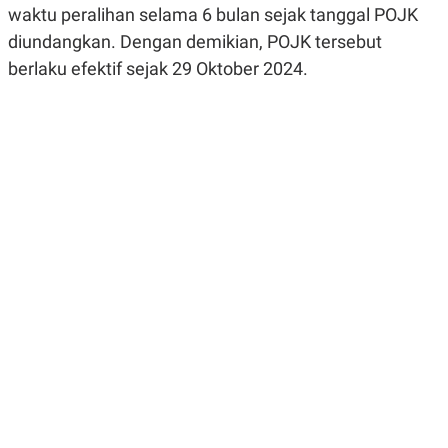
waktu peralihan selama 6 bulan sejak tanggal POJK
R
G
S
I
diundangkan. Dengan demikian, POJK tersebut
O
O
N
N
berlaku efektif sejak 29 Oktober 2024.
A
A
L
L
F
I
N
A
N
C
E
Y
C
A
A
N
R
G
I
T
T
E
A
R
H
.
U
.
.
K
L
E
I
S
F