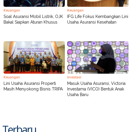
C
L
A
E
D
A
Keuangan
Keuangan
E
S
Soal Asuransi Mobil Listrik, OJK
IFG Life Fokus Kembangkan Lini
M
E
Bakal Siapkan Aturan Khusus
Usaha Asuransi Kesehatan
Y
.
I
D
L
K
A
I
N
N
G
E
G
R
A
J
N
A
A
E
Keuangan
Investasi
N
M
Lini Usaha Asuransi Properti
Masuk Usaha Asuransi, Victoria
C
I
E
T
Masih Menyokong Bisnis TRIPA
Investama (VICO) Bentuk Anak
T
E
Usaha Baru
A
N
K
E
A
P
D
A
V
Terbaru
P
E
E
R