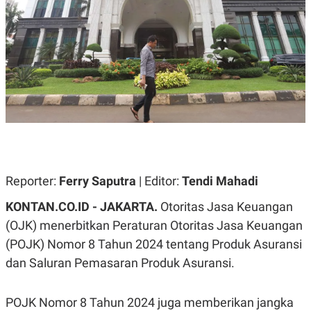
A
A
S
L
I
K
I
E
N
U
D
A
U
N
S
G
T
A
R
N
I
P
I
E
N
L
T
Reporter:
Ferry Saputra
| Editor:
Tendi Mahadi
U
E
A
R
N
N
KONTAN.CO.ID - JAKARTA.
Otoritas Jasa Keuangan
G
A
(OJK) menerbitkan Peraturan Otoritas Jasa Keuangan
U
S
S
I
(POJK) Nomor 8 Tahun 2024 tentang Produk Asuransi
A
O
H
N
dan Saluran Pemasaran Produk Asuransi.
A
A
L
P
R
POJK Nomor 8 Tahun 2024 juga memberikan jangka
E
E