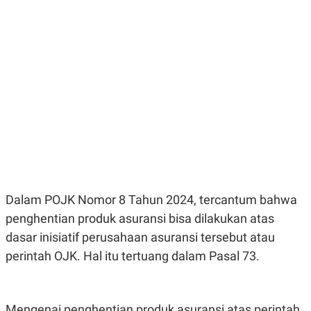
E
E
H
S
A
T
T
Y
A
L
N
E
E
A
N
N
G
A
L
L
I
I
S
S
H
I
S
E
K
X
O
E
L
Dalam POJK Nomor 8 Tahun 2024, tercantum bahwa
C
O
U
M
penghentian produk asuransi bisa dilakukan atas
T
dasar inisiatif perusahaan asuransi tersebut atau
I
V
perintah OJK. Hal itu tertuang dalam Pasal 73.
E
C
O
R
N
Mengenai penghentian produk asuransi atas perintah