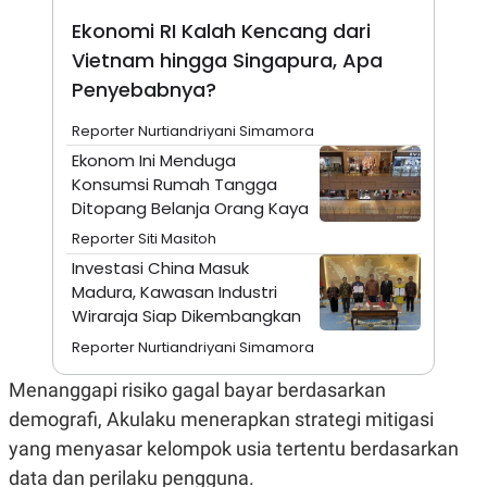
A
I
S
V
Ekonomi RI Kalah Kencang dari
K
E
Vietnam hingga Singapura, Apa
E
M
Penyebabnya?
E
N
T
Reporter Nurtiandriyani Simamora
E
Ekonom Ini Menduga
R
I
Konsumsi Rumah Tangga
A
Ditopang Belanja Orang Kaya
N
Reporter Siti Masitoh
L
E
Investasi China Masuk
S
Madura, Kawasan Industri
T
A
Wiraraja Siap Dikembangkan
R
Reporter Nurtiandriyani Simamora
I
Menanggapi risiko gagal bayar berdasarkan
KANAL
demografi, Akulaku menerapkan strategi mitigasi
yang menyasar kelompok usia tertentu berdasarkan
P
I
U
M
data dan perilaku pengguna.