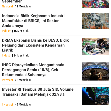
September
R
T
I
Nasional
| 11 Menit lalu
S
I
Indonesia Bidik Kerjasama Industri
N
Manufaktur di BRICS, Ini Sektor
G
Andalannya
K
Industri
| 16 Menit lalu
G
M
DRMA Ekspansi Bisnis ke BESS, Bidik
E
D
Peluang dari Ekosistem Kendaraan
I
Listrik
A
Industri
| 24 Menit lalu
.
I
D
IHSG Diproyeksikan Menguat pada
Perdagangan Senin (10/8), Cek
Rekomendasi Sahamnya
Investasi
| 28 Menit lalu
SITEMAP
PROFILE
TERM
OF
Investor RI Tembus 30 Juta SID, Volume
USE
Transaksi Saham Melonjak 32,98%
PEDOMAN
PEMBERITAAN
SIBER
Investasi
| 45 Menit lalu
PRIVACY