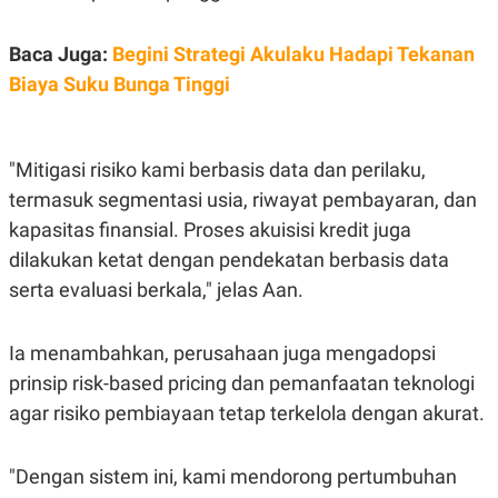
S
A
A
G
T
E
Baca Juga:
Begini Strategi Akulaku Hadapi Tekanan
D
S
A
Biaya Suku Bunga Tinggi
T
A
K
L
O
I
"Mitigasi risiko kami berbasis data dan perilaku,
N
P
T
S
termasuk segmentasi usia, riwayat pembayaran, dan
A
U
kapasitas finansial. Proses akuisisi kredit juga
N
S
T
dilakukan ketat dengan pendekatan berbasis data
V
serta evaluasi berkala," jelas Aan.
JARINGAN
Ia menambahkan, perusahaan juga mengadopsi
K
P
prinsip
risk-based pricing
dan pemanfaatan teknologi
O
R
agar risiko pembiayaan tetap terkelola dengan akurat.
N
E
T
S
A
S
N
R
"Dengan sistem ini, kami mendorong pertumbuhan
A
E