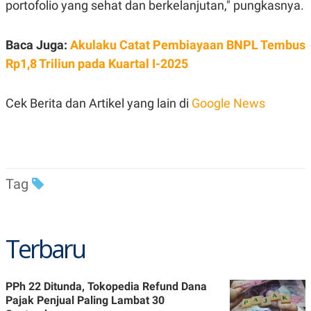
C
L
portofolio yang sehat dan berkelanjutan," pungkasnya.
A
E
D
A
E
S
Baca Juga:
Akulaku Catat Pembiayaan BNPL Tembus
M
E
Y
.
Rp1,8 Triliun pada Kuartal I-2025
I
D
L
K
Cek Berita dan Artikel yang lain di
Google News
A
I
N
N
G
E
G
R
A
J
N
A
A
E
Tag
N
M
C
I
E
T
T
E
A
N
Terbaru
K
E
A
P
D
A
V
PPh 22 Ditunda, Tokopedia Refund Dana
P
E
Pajak Penjual Paling Lambat 30
E
R