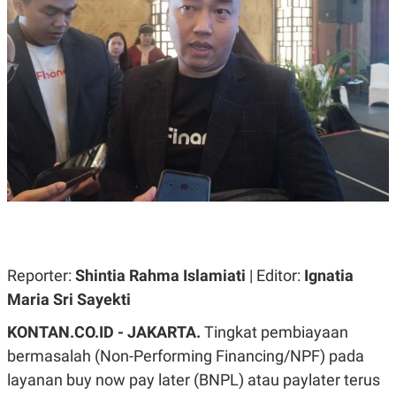
A
A
S
L
I
K
I
E
N
U
D
A
U
N
S
G
T
A
R
N
I
P
I
E
N
L
T
U
E
A
R
N
N
G
A
Reporter:
Shintia Rahma Islamiati
| Editor:
Ignatia
U
S
Maria Sri Sayekti
S
I
A
O
H
N
KONTAN.CO.ID - JAKARTA.
Tingkat pembiayaan
A
A
bermasalah (
Non-Performing Financing
/NPF) pada
L
layanan
buy now pay later
(BNPL) atau paylater terus
P
R
E
E