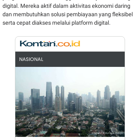
digital. Mereka aktif dalam aktivitas ekonomi daring
N
S
E
E
dan membutuhkan solusi pembiayaan yang fleksibel
W
R
S
E
serta cepat diakses melalui platform digital.
S
M
E
O
T
N
U
I
P
A
A
K
NASIONAL
D
I
V
L
A
S
K
O
R
P
O
R
A
S
I
K
N
I
A
L
T