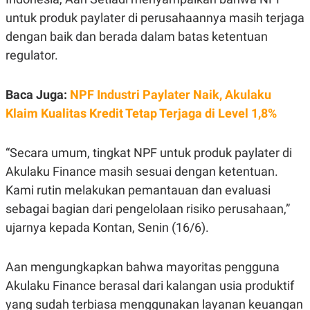
E
R
untuk produk paylater di perusahaannya masih terjaga
F
B
dengan baik dan berada dalam batas ketentuan
O
U
regulator.
K
S
U
I
S
N
E
Baca Juga:
NPF Industri Paylater Naik, Akulaku
S
S
Klaim Kualitas Kredit Tetap Terjaga di Level 1,8%
I
N
S
“Secara umum, tingkat NPF untuk produk paylater di
I
G
Akulaku Finance masih sesuai dengan ketentuan.
H
T
Kami rutin melakukan pemantauan dan evaluasi
S
B
sebagai bagian dari pengelolaan risiko perusahaan,”
T
E
ujarnya kepada Kontan, Senin (16/6).
O
L
C
A
K
N
S
J
Aan mengungkapkan bahwa mayoritas pengguna
E
A
T
O
Akulaku Finance berasal dari kalangan usia produktif
U
N
yang sudah terbiasa menggunakan layanan keuangan
P