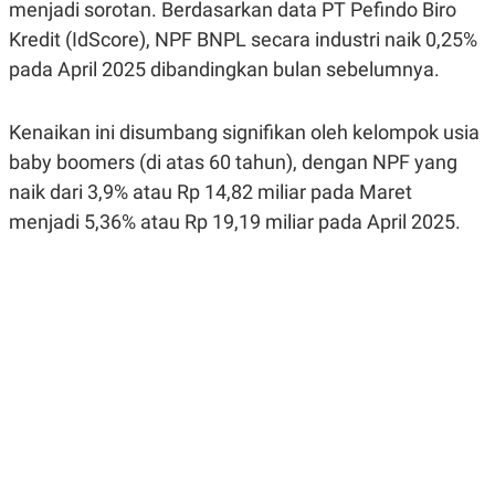
menjadi sorotan. Berdasarkan data PT Pefindo Biro
R
G
S
I
Kredit (IdScore), NPF BNPL secara industri naik 0,25%
O
O
pada April 2025 dibandingkan bulan sebelumnya.
N
N
A
A
L
L
F
Kenaikan ini disumbang signifikan oleh kelompok usia
I
N
baby boomers (di atas 60 tahun), dengan NPF yang
A
naik dari 3,9% atau Rp 14,82 miliar pada Maret
N
C
menjadi 5,36% atau Rp 19,19 miliar pada April 2025.
E
Y
C
A
A
N
R
G
I
T
T
E
A
R
H
.
U
.
.
K
L
E
I
S
F