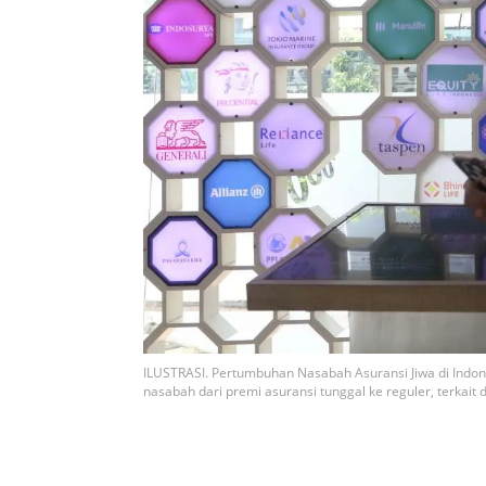
ILUSTRASI. Pertumbuhan Nasabah Asuransi Jiwa di Indon
nasabah dari premi asuransi tunggal ke reguler, terkait day