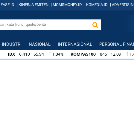
EASE.ID
|
KINERJA EMITEN
|
MOMSMONEY.ID
|
KGMEDIA.ID
|
ADVERTISIN
INDUSTRI
NASIONAL
INTERNASIONAL
PERSONAL FINA
IDX
6.410 65,94
KOMPAS100
845 12,09
1,04%
1,
KOMPAS100
845 12,09
LQ45
640 9,44
1,45%
1,5
LQ45
640 9,44
ISSI
222 2,82
IDX3
1,50%
1,29%