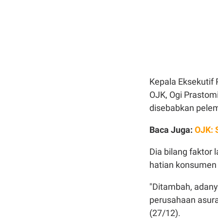
Kepala Eksekutif
OJK, Ogi Prastom
disebabkan pelem
Baca Juga:
OJK: 
Dia bilang faktor
hatian konsumen d
"Ditambah, adany
perusahaan asura
(27/12).