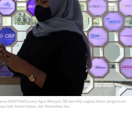
esia (KONTAN/Carolus Agus Waluyo). OJK dan AAJI ungkap faktor pergeseran
a beli, kehati-hatian, dan fleksibilitas kas.