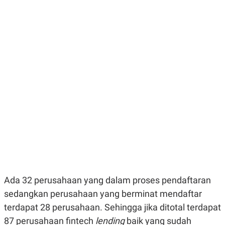
E
E
H
S
A
T
T
Y
A
L
N
E
E
A
N
N
G
A
L
L
I
I
S
S
H
I
S
E
K
X
O
E
L
C
O
U
M
T
I
Ada 32 perusahaan yang dalam proses pendaftaran
V
E
sedangkan perusahaan yang berminat mendaftar
C
O
terdapat 28 perusahaan. Sehingga jika ditotal terdapat
R
N
87 perusahaan fintech
lending
baik yang sudah