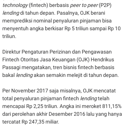
A
A
technology
(fintech) berbasis
peer to peer
(P2P)
S
L
lending
di tahun depan. Pasalnya, OJK berani
I
memprediksi nominal penyaluran pinjaman bisa
K
I
E
N
menyentuh angka berkisar Rp 5 triliun sampai Rp 10
U
D
A
U
triliun.
N
S
G
T
A
R
Direktur Pengaturan Perizinan dan Pengawasan
N
I
Fintech Otoritas Jasa Keuangan (OJK) Hendrikus
P
I
E
N
Passagi mengatakan, tren bisnis fintech berbasis
L
T
bakal
U
E
lending
akan semakin melejit di tahun depan.
A
R
N
N
G
A
Per November 2017 saja misalnya, OJK mencatat
U
S
S
I
total penyaluran pinjaman fintech
lending
telah
A
O
mencapai Rp 2,25 triliun. Angka ini meroket 811,15%
H
N
A
A
dari perolehan akhir Desember 2016 lalu yang hanya
L
tercatat Rp 247,35 miliar.
P
R
E
E