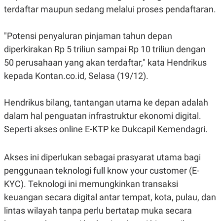
E
terdaftar maupun sedang melalui proses pendaftaran.
R
F
B
O
U
"Potensi penyaluran pinjaman tahun depan
K
S
U
I
diperkirakan Rp 5 triliun sampai Rp 10 triliun dengan
S
N
50 perusahaan yang akan terdaftar," kata Hendrikus
E
S
kepada Kontan.co.id, Selasa (19/12).
S
I
N
Hendrikus bilang, tantangan utama ke depan adalah
S
I
dalam hal penguatan infrastruktur ekonomi digital.
G
H
Seperti akses online E-KTP ke Dukcapil Kemendagri.
T
S
B
T
E
Akses ini diperlukan sebagai prasyarat utama bagi
O
L
penggunaan teknologi full know your customer (E-
C
A
K
N
KYC). Teknologi ini memungkinkan transaksi
S
J
E
A
keuangan secara digital antar tempat, kota, pulau, dan
T
O
lintas wilayah tanpa perlu bertatap muka secara
U
N
P