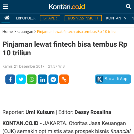
TERPOPULER
E-PAPER
BUSINESS INSIGHT
KONTAN TV
P
Home
>
keuangan
>
Pinjaman lewat fintech bisa tembus Rp 10 triliun
Pinjaman lewat fintech bisa tembus Rp
MY
KONTAN
10 triliun
Daftar
Kamis, 21 Desember 2017 | 21:57 WIB
Masuk
Baca di App
BERITA
I
N
Reporter:
Umi Kulsum
| Editor:
Dessy Rosalina
N
A
V
S
KONTAN.CO.ID -
JAKARTA. Otoritas Jasa Keuangan
E
I
S
O
(OJK) semakin optimistis atas prospek bisnis
financial
T
N