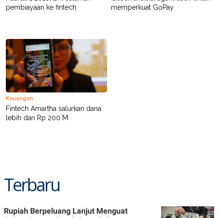
C
L
pembiayaan ke fintech
memperkuat GoPay
A
E
D
A
E
S
M
E
Y
.
I
D
L
K
A
I
N
N
G
E
Keuangan
G
R
A
J
Fintech Amartha salurkan dana
N
A
lebih dari Rp 200 M
A
E
N
M
C
I
E
T
T
E
A
N
K
Terbaru
E
A
P
D
A
V
P
E
Rupiah Berpeluang Lanjut Menguat
E
R