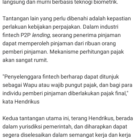
langsung dan murni berbasis teknogi biometrik.
N
S
E
E
W
R
Tantangan lain yang perlu dibenahi adalah kepastian
S
E
S
M
perlakuan kebijakan perpajakan. Dalam industri
E
O
fintech P2P
lending
, seorang penerima pinjaman
T
N
U
I
dapat memperoleh pinjaman dari ribuan orang
P
A
pemberi pinjaman. Mekanisme perhitungan pajak
A
K
D
I
akan sangat rumit.
V
L
A
S
"Penyelenggara fintech berharap dapat ditunjuk
K
O
sebagai Wapu atau wajib pungut pajak, dan bagi para
R
individu pemberi pinjaman diberlakukan pajak final,"
P
O
kata Hendrikus
R
A
S
I
Kedua tantangan utama ini, terang Hendrikus, berada
K
N
dalam yurisdiksi pemerintah, dan diharapkan dapat
I
A
segera diselesaikan dalam semangat kerja dan kerja
L
T