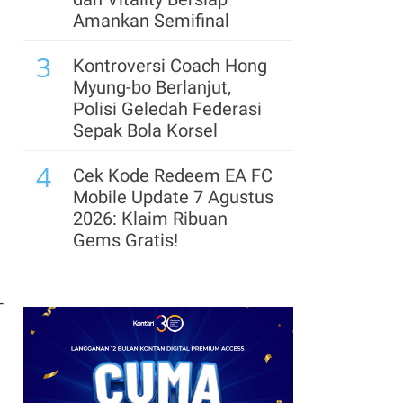
Investasi di OCTO, Incar
Amankan Semifinal
1 Juta Pengguna
3
Kontroversi Coach Hong
8
Simpanan Nasabah
Myung-bo Berlanjut,
Jumbo BCA Tumbuh 15%
Polisi Geledah Federasi
pada Semester I-2026
Sepak Bola Korsel
9
4
Diterpa Gagal Bayar, OJK
Cek Kode Redeem EA FC
Sebut iGrow Berfokus
Mobile Update 7 Agustus
Selesaikan Pembiayaan
2026: Klaim Ribuan
Bermasalah
Gems Gratis!
10
5
BPKH Gandeng Bank
Segera Lepas Saham
Muamalat Perluas
-
Treasuri 9,63 Miliar, Cek
Ekosistem Haji Nasional
Profil Emiten DSSA
hingga Kinerjanya
6
Arsenal Perpanjang