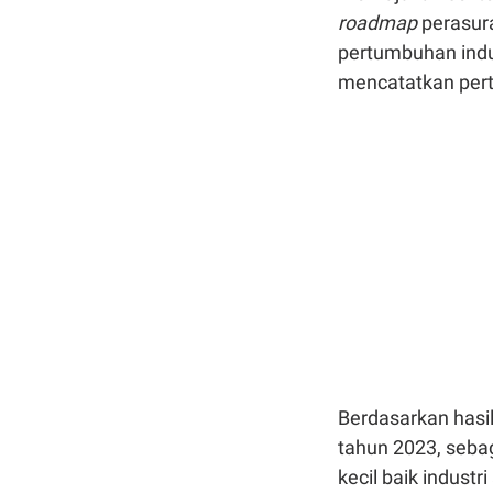
roadmap
perasur
pertumbuhan indu
mencatatkan per
Berdasarkan hasil
tahun 2023, seba
kecil baik indus