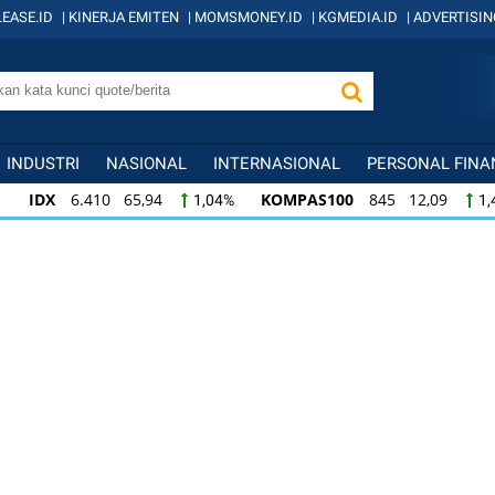
EASE.ID
|
KINERJA EMITEN
|
MOMSMONEY.ID
|
KGMEDIA.ID
|
ADVERTISIN
INDUSTRI
NASIONAL
INTERNASIONAL
PERSONAL FINA
IDX
6.410 65,94
KOMPAS100
845 12,09
1,04%
1,
KOMPAS100
845 12,09
LQ45
640 9,44
1,45%
1,5
LQ45
640 9,44
ISSI
222 2,82
IDX3
1,50%
1,29%