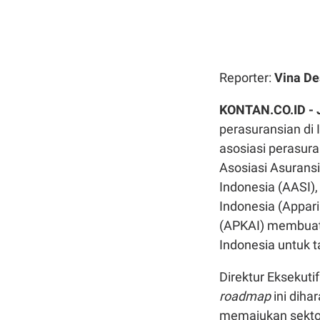
Reporter:
Vina De
KONTAN.CO.ID -
perasuransian di
asosiasi perasura
Asosiasi Asuransi
Indonesia (AASI)
Indonesia (Appari
(APKAI) membua
Indonesia untuk 
Direktur Ekseku
roadmap
ini dih
memajukan sektor