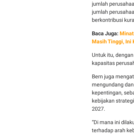
jumlah perusahaan
jumlah perusahaa
berkontribusi kura
Baca Juga:
Minat
Masih Tinggi, Ini
Untuk itu, denga
kapasitas perusah
Bern juga menga
mengundang dan 
kepentingan, seb
kebijakan strate
2027.
“Di mana ini dil
terhadap arah keb