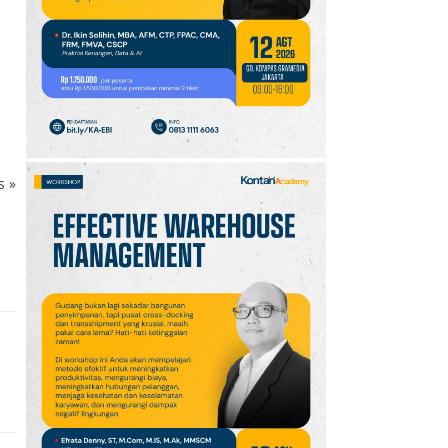
10
Promo JSM Superindo
7–9 Agustus 2026,
Minyak Goreng Rp37.900
hingga Buah Diskon 50%
ks
»