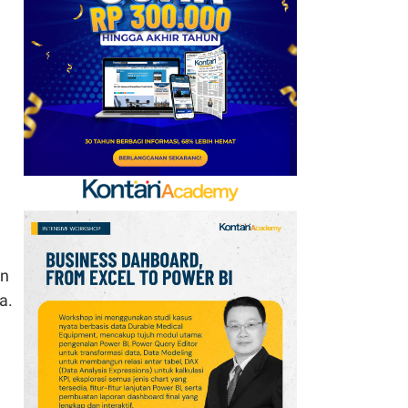
Kerja Sama dengan
Emirates hingga 2033, Ini
Detail Kemitraannya
7
Klasemen Grup A Piala
AFF 2026: Ini Skenario
Indonesia Lolos ke
Semifinal
8
Promo Alfamart Murah
Banget 7–13 Agustus
2026, Sunlight hingga
an
Bebelac Diskon
a.
9
FIFA Akhirnya Cairkan
Hadiah Timnas Yordania
yang Tertunda 8 Bulan