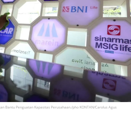
kan Bantu Penguatan Kapasitas Perusahaan./pho KONTAN/Carolus Agus