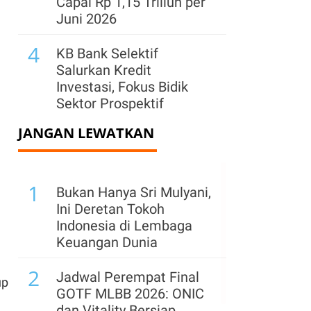
Capai Rp 1,15 Triliun per
Juni 2026
4
KB Bank Selektif
Salurkan Kredit
Investasi, Fokus Bidik
Sektor Prospektif
JANGAN LEWATKAN
5
Cetak Net Buy, Big Banks
Kompak Menghijau di
Akhir Perdagangan
1
Pekan Ini
Bukan Hanya Sri Mulyani,
Ini Deretan Tokoh
6
BCA Salurkan Kedit
Indonesia di Lembaga
Produktif Rp 802 Triliun
Keuangan Dunia
hingga Juni 2026
2
Jadwal Perempat Final
up
7
CIMB Niaga Gandeng
GOTF MLBB 2026: ONIC
Ajaib Perkuat Produk
dan Vitality Bersiap