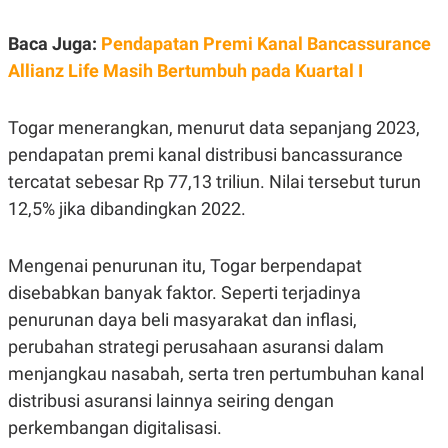
E
R
Baca Juga:
Pendapatan Premi Kanal Bancassurance
F
B
O
U
Allianz Life Masih Bertumbuh pada Kuartal I
K
S
U
I
S
N
Togar menerangkan, menurut data sepanjang 2023,
E
S
pendapatan premi kanal distribusi bancassurance
S
I
tercatat sebesar Rp 77,13 triliun. Nilai tersebut turun
N
12,5% jika dibandingkan 2022.
S
I
G
H
Mengenai penurunan itu, Togar berpendapat
T
disebabkan banyak faktor. Seperti terjadinya
S
B
T
E
penurunan daya beli masyarakat dan inflasi,
O
L
perubahan strategi perusahaan asuransi dalam
C
A
K
N
menjangkau nasabah, serta tren pertumbuhan kanal
S
J
E
A
distribusi asuransi lainnya seiring dengan
T
O
U
N
perkembangan digitalisasi.
P