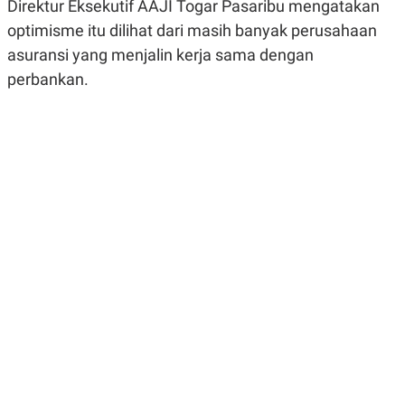
Direktur Eksekutif AAJI Togar Pasaribu mengatakan
R
G
S
I
optimisme itu dilihat dari masih banyak perusahaan
O
O
asuransi yang menjalin kerja sama dengan
N
N
A
A
perbankan.
L
L
F
I
N
A
N
C
E
Y
C
A
A
N
R
G
I
T
T
E
A
R
H
.
U
.
.
K
L
E
I
S
F