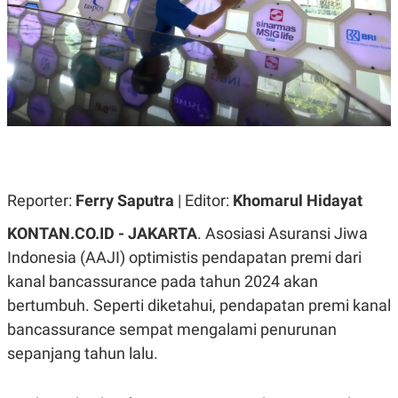
A
A
S
L
I
K
I
E
N
U
D
A
U
N
S
G
T
A
R
N
I
P
I
Reporter:
Ferry Saputra
| Editor:
Khomarul Hidayat
E
N
L
T
U
E
KONTAN.CO.ID - JAKARTA
. Asosiasi Asuransi Jiwa
A
R
Indonesia (AAJI) optimistis pendapatan premi dari
N
N
G
A
kanal bancassurance pada tahun 2024 akan
U
S
S
I
bertumbuh. Seperti diketahui, pendapatan premi kanal
A
O
bancassurance sempat mengalami penurunan
H
N
A
A
sepanjang tahun lalu.
L
P
R
E
E