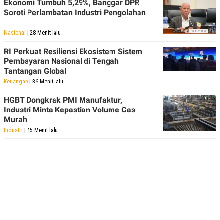
Ekonomi Tumbuh 5,29%, Banggar DPR
R
T
I
Soroti Perlambatan Industri Pengolahan
S
I
Nasional
| 28 Menit lalu
N
G
RI Perkuat Resiliensi Ekosistem Sistem
K
Pembayaran Nasional di Tengah
G
Tantangan Global
M
E
Keuangan
| 36 Menit lalu
D
I
HGBT Dongkrak PMI Manufaktur,
A
Industri Minta Kepastian Volume Gas
.
I
Murah
D
Industri
| 45 Menit lalu
SITEMAP
PROFILE
TERM
OF
USE
PEDOMAN
PEMBERITAAN
SIBER
PRIVACY