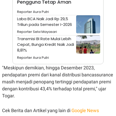
Pengguna Tetap Aman
A
I
S
V
K
E
Reporter Aura Putri
E
Laba BCA Naik Jadi Rp 29,5
M
E
Triliun pada Semester I-2026
N
T
Reporter Selvi Mayasari
E
Transmisi BI Rate Mulai Lebih
R
I
Cepat, Bunga Kredit Naik Jadi
A
8,81%
N
Reporter Aura Putri
L
E
S
"Meskipun demikian, hingga Desember 2023,
T
pendapatan premi dari kanal distribusi bancassurance
A
R
masih menjadi penopang tertinggi pendapatan premi
I
dengan kontribusi 43,4% terhadap total premi," ujar
Togar.
KANAL
P
I
Cek Berita dan Artikel yang lain di
Google News
U
M