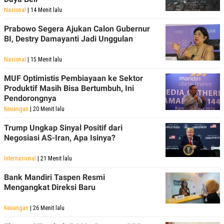
C
L
A
E
Nasional
| 14 Menit lalu
D
A
E
S
Prabowo Segera Ajukan Calon Gubernur
M
E
BI, Destry Damayanti Jadi Unggulan
Y
.
I
D
Nasional
| 15 Menit lalu
L
K
MUF Optimistis Pembiayaan ke Sektor
A
I
N
N
Produktif Masih Bisa Bertumbuh, Ini
G
E
Pendorongnya
G
R
Keuangan
| 20 Menit lalu
A
J
N
A
A
E
Trump Ungkap Sinyal Positif dari
N
M
Negosiasi AS-Iran, Apa Isinya?
C
I
E
T
T
E
Internasional
| 21 Menit lalu
A
N
K
Bank Mandiri Taspen Resmi
Mengangkat Direksi Baru
E
A
P
D
A
V
Keuangan
| 26 Menit lalu
P
E
E
R