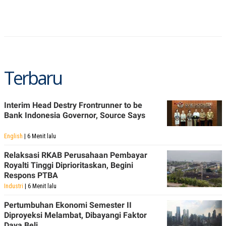
S
A
A
G
T
E
D
S
A
T
A
K
L
Terbaru
O
I
N
P
T
S
A
U
N
S
Interim Head Destry Frontrunner to be
T
Bank Indonesia Governor, Source Says
V
English
| 6 Menit lalu
JARINGAN
Relaksasi RKAB Perusahaan Pembayar
Royalti Tinggi Diprioritaskan, Begini
K
P
Respons PTBA
O
R
Industri
| 6 Menit lalu
N
E
T
S
A
S
Pertumbuhan Ekonomi Semester II
N
R
Diproyeksi Melambat, Dibayangi Faktor
A
E
Daya Beli