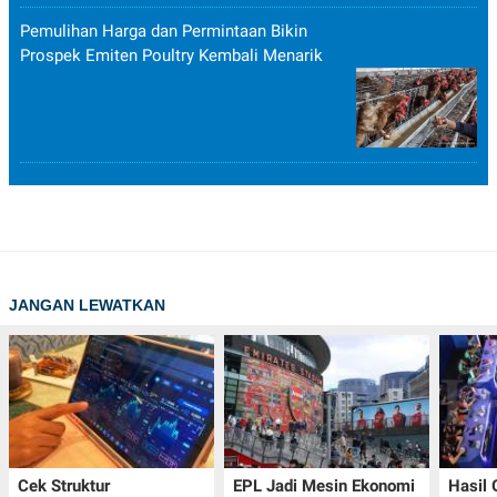
Pemulihan Harga dan Permintaan Bikin
Prospek Emiten Poultry Kembali Menarik
JANGAN LEWATKAN
Cek Struktur
EPL Jadi Mesin Ekonomi
Hasil