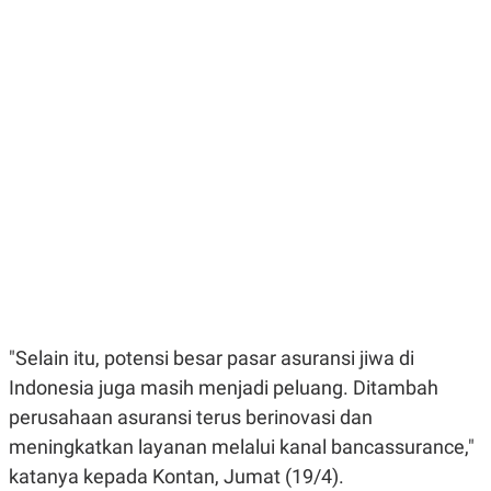
E
E
H
S
A
T
T
Y
A
L
N
E
E
A
N
N
G
A
L
L
I
I
S
S
H
I
S
E
K
X
O
E
L
C
O
U
M
"Selain itu, potensi besar pasar asuransi jiwa di
T
I
Indonesia juga masih menjadi peluang. Ditambah
V
E
perusahaan asuransi terus berinovasi dan
C
O
meningkatkan layanan melalui kanal bancassurance,"
R
katanya kepada Kontan, Jumat (19/4).
N