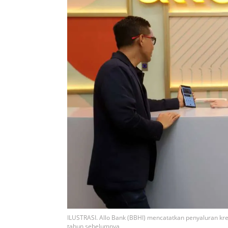
ILUSTRASI. Allo Bank (BBHI) mencatatkan penyaluran kred
tahun sebelumnya