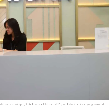
it mencapai Rp 8,35 triliun per Oktober 2025, naik dari periode yang sama di