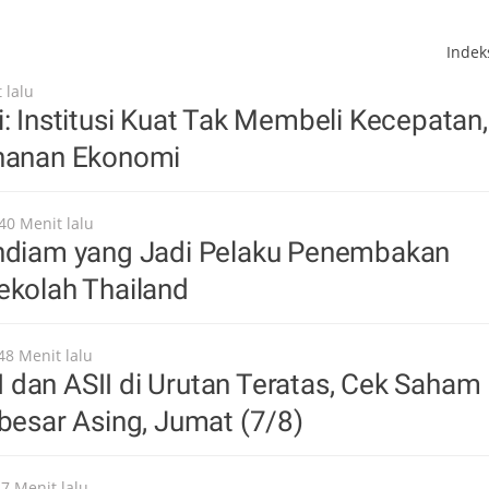
Inde
 lalu
i: Institusi Kuat Tak Membeli Kecepatan,
ahanan Ekonomi
40 Menit lalu
endiam yang Jadi Pelaku Penembakan
ekolah Thailand
48 Menit lalu
dan ASII di Urutan Teratas, Cek Saham
rbesar Asing, Jumat (7/8)
57 Menit lalu