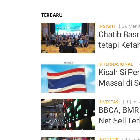
TERBARU
INSIGHT
| 36 Menit
Chatib Basr
tetapi Ket
INTERNASIONAL
| 
Kisah Si P
Massal di S
INVESTASI
| 1 Jam 
BBCA, BMRI 
Net Sell Te
INDUSTRI
| 1 Jam 