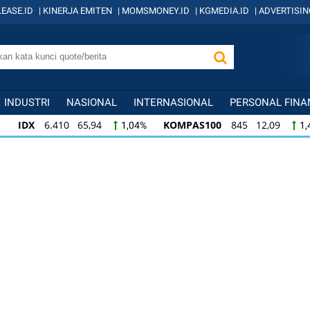
EASE.ID
|
KINERJA EMITEN
|
MOMSMONEY.ID
|
KGMEDIA.ID
|
ADVERTISIN
INDUSTRI
NASIONAL
INTERNASIONAL
PERSONAL FINA
IDX
6.410 65,94
KOMPAS100
845 12,09
1,04%
1,
KOMPAS100
845 12,09
LQ45
640 9,44
1,45%
1,5
LQ45
640 9,44
ISSI
222 2,82
IDX3
1,50%
1,29%