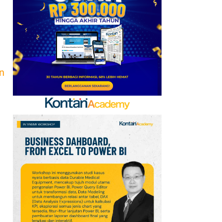
Kerja Sama dengan
Emirates hingga 2033, Ini
Detail Kemitraannya
7
Promo Alfamart Murah
Banget 7–13 Agustus
n
2026, Sunlight hingga
Bebelac Diskon
8
FIFA Akhirnya Cairkan
Hadiah Timnas Yordania
yang Tertunda 8 Bulan
9
Klasemen Grup A Piala
AFF 2026: Ini Skenario
Indonesia Lolos ke
Semifinal