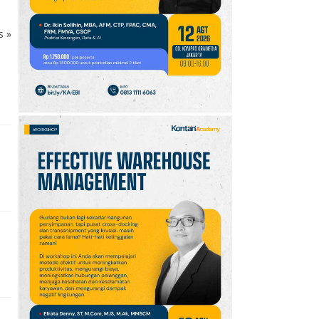
10
Promo JSM Superindo
7–9 Agustus 2026,
ks
»
Minyak Goreng Rp37.900
hingga Buah Diskon 50%