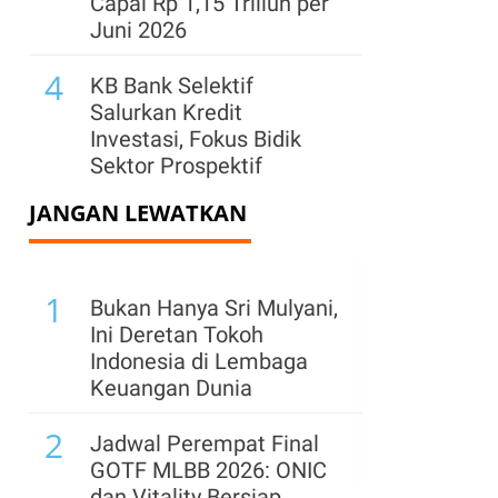
Capai Rp 1,15 Triliun per
Juni 2026
4
KB Bank Selektif
Salurkan Kredit
Investasi, Fokus Bidik
Sektor Prospektif
JANGAN LEWATKAN
5
Cetak Net Buy, Big Banks
Kompak Menghijau di
Akhir Perdagangan
1
Pekan Ini
Bukan Hanya Sri Mulyani,
Ini Deretan Tokoh
6
BCA Salurkan Kedit
Indonesia di Lembaga
Produktif Rp 802 Triliun
Keuangan Dunia
hingga Juni 2026
2
Jadwal Perempat Final
7
CIMB Niaga Gandeng
GOTF MLBB 2026: ONIC
Ajaib Perkuat Produk
dan Vitality Bersiap