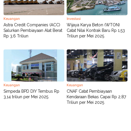
R
T
I
S
I
Keuangan
Investasi
N
Astra Credit Companies (ACC)
Wijaya Karya Beton (WTON)
G
Salurkan Pembiayaan Alat Berat
Catat Nilai Kontrak Baru Rp 1,53
K
Rp 3,6 Triliun
Triliun per Mei 2025
G
M
E
D
I
A
.
I
D
Keuangan
Keuangan
Simpeda BPD DIY Tembus Rp
CNAF Catat Pembiayaan
3,14 triliun per Mei 2025
Kendaraan Bekas Capai Rp 2,87
SITEMAP
PROFILE
TERM
OF
Triliun per Mei 2025
USE
PEDOMAN
PEMBERITAAN
SIBER
PRIVACY