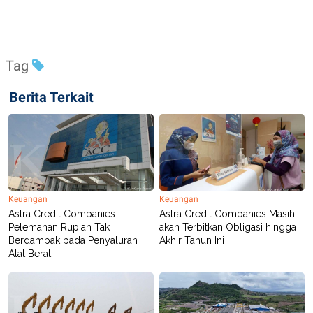
C
L
A
E
D
A
E
S
M
E
Y
.
Tag
I
D
Berita Terkait
L
K
A
I
N
N
G
E
G
R
A
J
N
A
A
E
N
M
C
I
Keuangan
Keuangan
E
T
Astra Credit Companies:
Astra Credit Companies Masih
T
E
Pelemahan Rupiah Tak
akan Terbitkan Obligasi hingga
A
N
Berdampak pada Penyaluran
Akhir Tahun Ini
K
Alat Berat
E
A
P
D
A
V
P
E
E
R