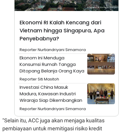
A
I
S
V
K
E
E
M
Ekonomi RI Kalah Kencang dari
E
Vietnam hingga Singapura, Apa
N
T
Penyebabnya?
E
R
Reporter Nurtiandriyani Simamora
I
A
Ekonom Ini Menduga
N
Konsumsi Rumah Tangga
L
Ditopang Belanja Orang Kaya
E
S
Reporter Siti Masitoh
T
A
Investasi China Masuk
R
Madura, Kawasan Industri
I
Wiraraja Siap Dikembangkan
Reporter Nurtiandriyani Simamora
KANAL
"Selain itu, ACC juga akan menjaga kualitas
P
I
pembiayaan untuk memitigasi risiko kredit
U
M