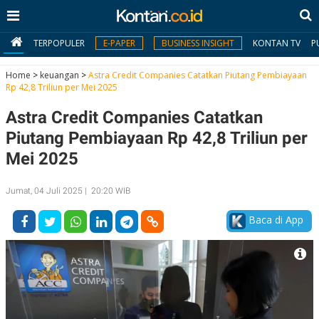
TERPOPULER
E-PAPER
BUSINESS INSIGHT
KONTAN TV
P
Home
>
keuangan
>
Astra Credit Companies Catatkan Piutang Pembiayaan
Rp 42,8 Triliun per Mei 2025
MY
Astra Credit Companies Catatkan
KONTAN
Piutang Pembiayaan Rp 42,8 Triliun per
Daftar
Mei 2025
Masuk
Jumat, 04 Juli 2025 | 20:20 WIB
Baca di App
BERITA
I
N
N
A
V
S
E
I
S
O
T
N