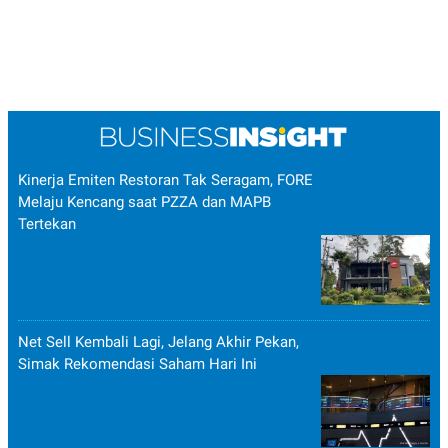
Kinerja Emiten Restoran Tak Seragam, FORE
Melaju Kencang saat PZZA dan MAPB
Tertekan
Net Sell Kembali Lagi, Jelang Akhir Pekan,
Simak Rekomendasi Saham Hari Ini