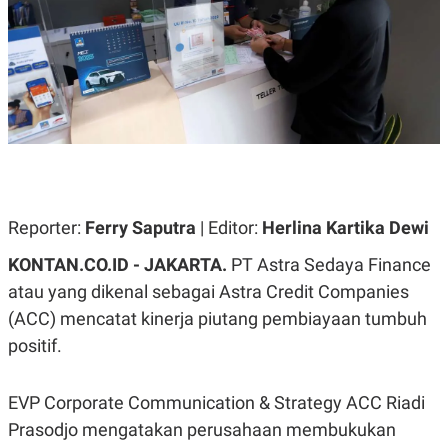
A
A
S
L
I
K
I
E
N
U
D
A
U
N
S
G
T
A
R
N
I
P
I
Reporter:
Ferry Saputra
| Editor:
Herlina Kartika Dewi
E
N
L
T
U
E
KONTAN.CO.ID - JAKARTA.
PT Astra Sedaya Finance
A
R
atau yang dikenal sebagai Astra Credit Companies
N
N
G
A
(ACC) mencatat kinerja piutang pembiayaan tumbuh
U
S
S
I
positif.
A
O
H
N
A
A
EVP Corporate Communication & Strategy ACC Riadi
L
Prasodjo mengatakan perusahaan membukukan
P
R
E
E