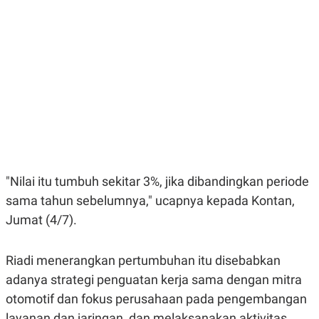
E
E
H
S
A
T
T
Y
A
L
N
E
E
A
N
N
G
A
L
L
I
I
S
S
H
I
S
E
K
"Nilai itu tumbuh sekitar 3%, jika dibandingkan periode
X
O
E
L
sama tahun sebelumnya," ucapnya kepada Kontan,
C
O
Jumat (4/7).
U
M
T
I
V
Riadi menerangkan pertumbuhan itu disebabkan
E
C
adanya strategi penguatan kerja sama dengan mitra
O
otomotif dan fokus perusahaan pada pengembangan
R
N
layanan dan jaringan, dan melaksanakan aktivitas