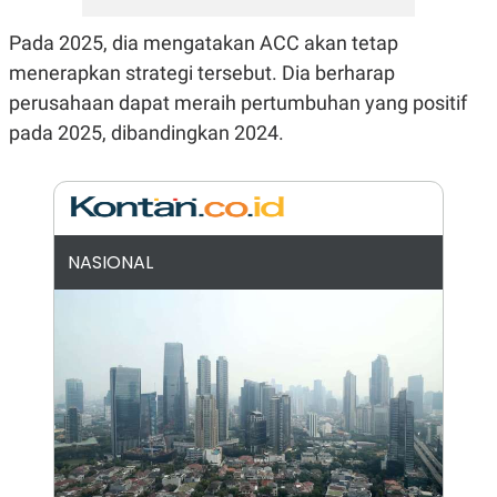
N
S
E
E
Pada 2025, dia mengatakan ACC akan tetap
W
R
menerapkan strategi tersebut. Dia berharap
S
E
S
M
perusahaan dapat meraih pertumbuhan yang positif
E
O
T
N
pada 2025, dibandingkan 2024.
U
I
P
A
A
K
D
I
V
L
A
NASIONAL
S
K
O
R
P
O
R
A
S
I
K
N
I
A
L
T