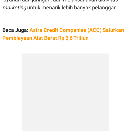
E
R
marketing
untuk menarik lebih banyak pelanggan.
F
B
O
U
K
S
U
I
Baca Juga:
Astra Credit Companies (ACC) Salurkan
S
N
E
Pembiayaan Alat Berat Rp 3,6 Triliun
S
S
I
N
S
I
G
H
T
S
B
T
E
O
L
C
A
K
N
S
J
E
A
T
O
U
N
P