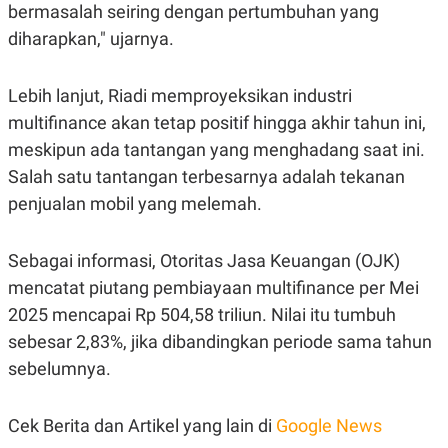
S
A
bermasalah seiring dengan pertumbuhan yang
A
G
diharapkan," ujarnya.
T
E
D
S
A
T
Lebih lanjut, Riadi memproyeksikan industri
A
multifinance akan tetap positif hingga akhir tahun ini,
K
L
O
I
meskipun ada tantangan yang menghadang saat ini.
N
P
Salah satu tantangan terbesarnya adalah tekanan
T
S
A
U
penjualan mobil yang melemah.
N
S
T
V
Sebagai informasi, Otoritas Jasa Keuangan (OJK)
mencatat piutang pembiayaan multifinance per Mei
JARINGAN
2025 mencapai Rp 504,58 triliun. Nilai itu tumbuh
sebesar 2,83%, jika dibandingkan periode sama tahun
K
P
O
R
sebelumnya.
N
E
T
S
A
S
N
R
Cek Berita dan Artikel yang lain di
Google News
A
E